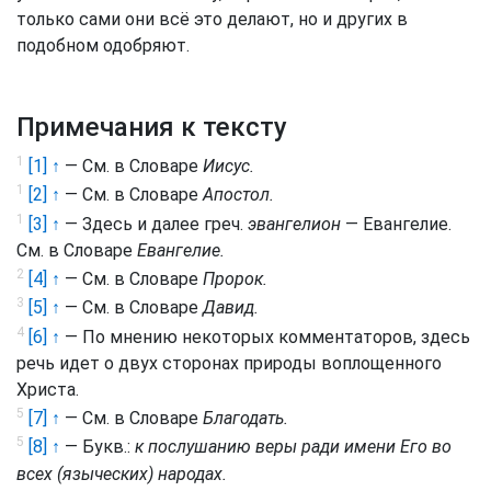
только сами они всё это делают, но и других в
подобном одобряют.
Примечания к тексту
1
[1] ↑
— См. в Словаре
Иисус.
1
[2] ↑
— См. в Словаре
Апостол.
1
[3] ↑
— Здесь и далее греч.
эвангелион
— Евангелие.
См. в Словаре
Евангелие.
2
[4] ↑
— См. в Словаре
Пророк.
3
[5] ↑
— См. в Словаре
Давид.
4
[6] ↑
— По мнению некоторых комментаторов, здесь
речь идет о двух сторонах природы воплощенного
Христа.
5
[7] ↑
— См. в Словаре
Благодать.
5
[8] ↑
— Букв.:
к послушанию веры ради имени Его во
всех (языческих) народах.