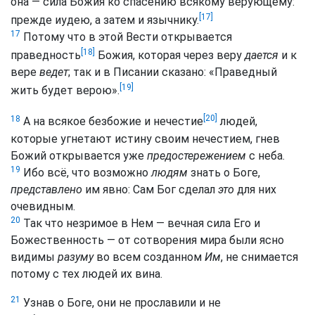
она — сила Божия ко спасению всякому верующему:
[17]
прежде иудею, а затем и язычнику.
17
Потому что в этой Вести открывается
[18]
праведность
Божия, которая через веру
дается
и к
вере
ведет
; так и в Писании сказано: «
Праведный
[19]
жить будет верою
».
[20]
18
А на всякое безбожие и нечестие
людей,
которые угнетают истину своим нечестием, гнев
Божий открывается уже
предостережением
с неба.
19
Ибо всё, что возможно
людям
знать о Боге,
представлено
им явно: Сам Бог сделал
это
для них
очевидным.
20
Так что незримое в Нем — вечная сила Его и
Божественность — от сотворения мира были ясно
видимы
разуму
во всем созданном
Им
, не снимается
потому с тех людей их вина.
21
Узнав о Боге, они не прославили и не