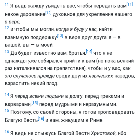
[11]
11
Я ведь жажду увидеть вас, чтобы передать вам
[12]
некое дарование
духовное для укрепления вашего
в вере
,
12
и чтобы мы могли,
когда я буду у вас
, найти
[13]
взаимную поддержку
в вере друг друга: я — в
вашей, вы — в моей.
[14]
13
Да будет известно вам, братья,
что я не
однажды
уже
собирался прийти к вам (но пока всякий
раз наталкивался на препятствия), чтобы и у вас, как
это случалось прежде
среди других
языческих
народов,
взрастить некий плод.
14
Я
перед всеми людьми
в долгу: перед греками и
[15]
варварами,
перед мудрыми и неразумными.
15
Поэтому, со своей стороны, я готов проповедовать
[16]
Благую Весть
и вам, живущим в Риме.
16
Я ведь не стыжусь Благой Вести
Христовой
, ибо