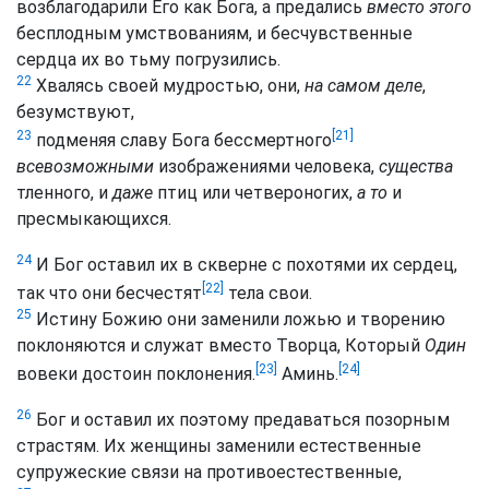
возблагодарили Его как Бога, а предались
вместо этого
бесплодным умствованиям, и бесчувственные
сердца их во тьму погрузились.
22
Хвалясь своей мудростью, они,
на самом деле
,
безумствуют,
[21]
23
подменяя славу Бога бессмертного
всевозможными
изображениями человека,
существа
тленного, и
даже
птиц или четвероногих,
а то
и
пресмыкающихся.
24
И Бог оставил их в скверне с похотями их сердец,
[22]
так что они бесчестят
тела свои.
25
Истину Божию они заменили ложью и творению
поклоняются и служат вместо Творца, Который
Один
[23]
[24]
вовеки достоин поклонения.
Аминь.
26
Бог и оставил их поэтому предаваться позорным
страстям. Их женщины заменили естественные
супружеские связи на противоестественные,