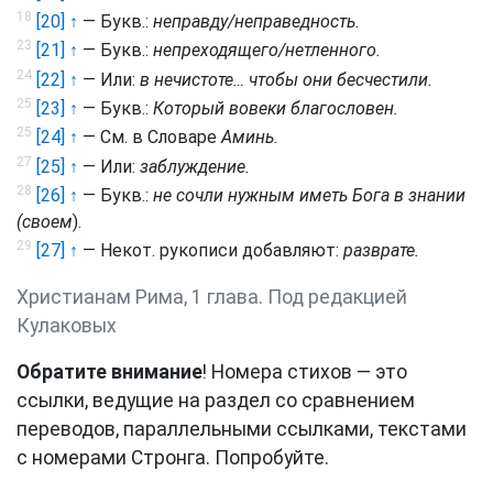
18
[20] ↑
— Букв.:
неправду/неправедность.
23
[21] ↑
— Букв.:
непреходящего/нетленного.
24
[22] ↑
— Или:
в нечистоте… чтобы они бесчестили.
25
[23] ↑
— Букв.:
Который вовеки благословен.
25
[24] ↑
— См. в Словаре
Аминь.
27
[25] ↑
— Или:
заблуждение.
28
[26] ↑
— Букв.:
не сочли нужным иметь Бога в знании
(своем
).
29
[27] ↑
— Некот. рукописи добавляют:
разврате.
Христианам Рима, 1 глава. Под редакцией
Кулаковых
Обратите внимание
! Номера стихов — это
ссылки, ведущие на раздел со сравнением
переводов, параллельными ссылками, текстами
с номерами Стронга. Попробуйте.