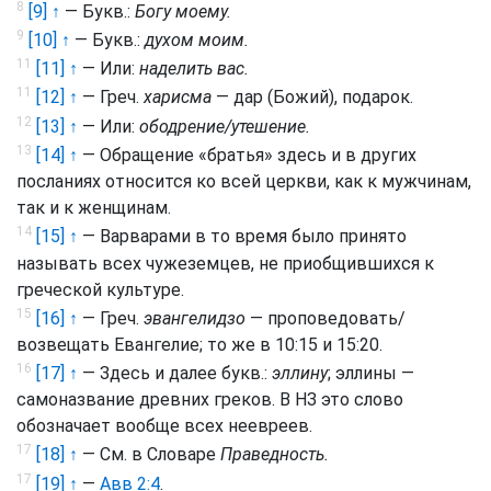
8
[9] ↑
— Букв.:
Богу моему.
9
[10] ↑
— Букв.:
духом моим.
11
[11] ↑
— Или:
наделить вас.
11
[12] ↑
— Греч.
харисма
— дар (Божий), подарок.
12
[13] ↑
— Или:
ободрение/утешение.
13
[14] ↑
— Обращение «братья» здесь и в других
посланиях относится ко всей церкви, как к мужчинам,
так и к женщинам.
14
[15] ↑
— Варварами в то время было принято
называть всех чужеземцев, не приобщившихся к
греческой культуре.
15
[16] ↑
— Греч.
эвангелидзо
— проповедовать/
возвещать Евангелие; то же в 10:15 и 15:20.
16
[17] ↑
— Здесь и далее букв.:
эллину
; эллины —
самоназвание древних греков. В НЗ это слово
обозначает вообще всех неевреев.
17
[18] ↑
— См. в Словаре
Праведность.
17
[19] ↑
—
Авв 2:4
.