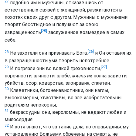
27
подобно им и мужчины, отказавшись от
естественных связей с женщиной, разжигаются в
похотях своих друг с другом. Мужчины с мужчинами
творят бесстыдное и получают за свою
[25]
извращенность
заслуженное возмездие в самих
себе.
[26]
28
Не захотели они признавать Бога,
и Он оставил их
в развращенности ума творить непотребное.
[27]
29
И погрязли они во всякой греховности,
порочности, алчности, злобе;
жизнь их
полна зависти,
убийств, ссор, коварства, злонравия, сплетен.
30
Клеветники, богоненавистники, они наглы,
высокомерны, хвастливы, во зле изобретательны,
родителям непокорны,
31
безрассудны они, вероломны, не ведают любви и
милосердия.
32
И хотя знают, что за такие дела, по справедливому
установлению Божьему, обречены на смерть, не