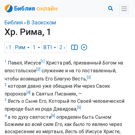
Библия
онлайн
Библия
›
В Заокском
Хр. Рима, 1
‹ 1
Рим
1
BTI
2
›
[1]
1
Павел, Иисуса
Христа раб, призванный
Богом
на
[2]
апостольское
служение и на то поставленный,
[3]
чтобы
возвещать
Его Благую Весть,
2
которая давно уже обещана Им через Своих
[4]
пророков
в Святых Писаниях, —
3
Весть
о Сыне Его, Который по Своей человеческой
[5]
природе был из рода Давидова,
[6]
4
а по духу святости
определен быть Сыном
Божиим во
всей
силе
Его, как было то явлено
через
воскресение из мертвых,
Весть
об Иисусе Христе,