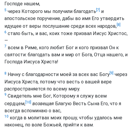
Господе нашем,
[7]
5
через Которого мы получили благодать
и
апостольское поручение, дабы во имя Его утвердить
[8]
идущее от веры послушание среди всех народов,
6
стало быть, и вас, коих тоже призвал Иисус Христос,
—
7
всем в Риме, кого любит Бог и кого призвал Он к
святости: благодать вам и мир от Бога, Отца нашего, и
Господа Иисуса Христа!
[9]
8
Начну с благодарности моей за всех вас Богу
через
Иисуса Христа, потому что весть о вашей вере
распространяется по всему миру.
9
Свидетель мне Бог, Которому я служу всем
[10]
сердцем,
возвещая
Благую Весть Сына Его, что я
всегда вспоминаю о вас,
10
когда в молитвах моих прошу, чтобы удалось мне
наконец, по воле Божьей, прийти к вам.