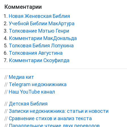
Комментарии
Новая Женевская Библия
Учебной Библии МакАртура
Толкование Мэтью Генри
Комментарии МакДональда
Толковая Библия Лопухина
Толкования Августина
Комментарии Скоуфилда
//
Медиа кит
//
Telegram недокнижника
//
Наш YouTube канал
//
Детская Библия
//
Записки недокнижника: статьи и новости
//
Сравнение стихов и анализ текста
//
Параллельное чтение двух переводов