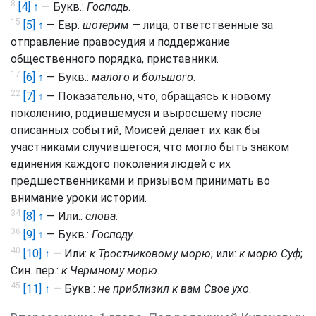
8
[4] ↑
— Букв.:
Господь
.
15
[5] ↑
— Евр.
шотерим
— лица, ответственные за
отправление правосудия и поддержание
общественного порядка, приставники.
17
[6] ↑
— Букв.:
малого и большого
.
22
[7] ↑
— Показательно, что, обращаясь к новому
поколению, родившемуся и выросшему после
описанных событий, Моисей делает их как бы
участниками случившегося, что могло быть знаком
единения каждого поколения людей с их
предшественниками и призывом принимать во
внимание уроки истории.
34
[8] ↑
— Или.:
слова
.
36
[9] ↑
— Букв.:
Господу
.
40
[10] ↑
— Или:
к Тростниковому морю
; или:
к морю Суф
;
Син. пер.:
к Чермному морю
.
45
[11] ↑
— Букв.:
не приблизил к вам Свое ухо
.