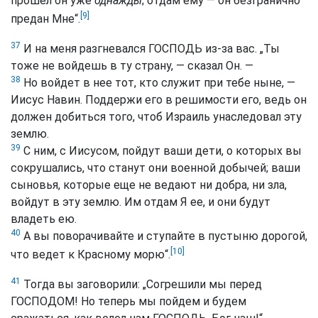
прошел он уже
однажды
; отдам ему — он безгранично
[9]
предан Мне“.
37
И на меня разгневался ГОСПОДЬ из-за вас. „Ты
тоже не войдешь в ту страну, — сказал Он. —
38
Но войдет в нее тот, кто служит при тебе ныне, —
Иисус Навин. Поддержи его в решимости его, ведь он
должен добиться того, чтоб Израиль унаследовал эту
землю.
39
С ним, с Иисусом, пойдут ваши дети, о которых вы
сокрушались, что станут они военной добычей; ваши
сыновья, которые еще не ведают ни добра, ни зла,
войдут в эту землю. Им отдам Я ее, и они будут
владеть ею.
40
А вы поворачивайте и ступайте в пустыню дорогой,
[10]
что ведет к Красному морю“.
41
Тогда вы заговорили: „Согрешили мы перед
ГОСПОДОМ! Но теперь мы пойдем и будем