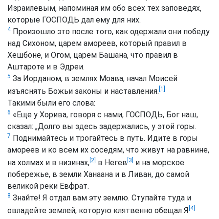
Израилевым, напоминая им обо всех тех заповедях,
которые ГОСПОДЬ дал ему для них.
4
Произошло это после того, как одержали они победу
над Сихоном, царем амореев, который правил в
Хешбоне, и Огом, царем Башана, что правил в
Аштароте и в Эдреи.
5
За Иорданом, в землях Моава, начал Моисей
[1]
изъяснять Божьи законы и наставления.
Такими были его слова:
6
«Еще у Хорива, говоря с нами, ГОСПОДЬ, Бог наш,
сказал: „Долго вы здесь задержались, у этой горы.
7
Поднимайтесь и трогайтесь в путь. Идите в горы
амореев и ко всем их соседям, что живут на равнине,
[2]
[3]
на холмах и в низинах,
в Негев
и на морское
побережье, в земли Ханаана и в Ливан, до самой
великой реки Евфрат.
8
Знайте! Я отдал вам эту землю. Ступайте туда и
[4]
овладейте землей, которую клятвенно обещал Я