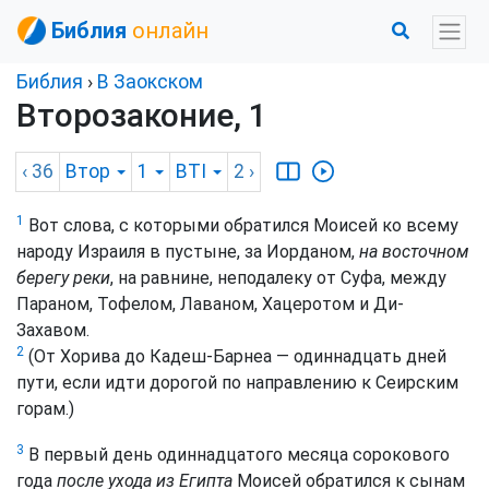
Библия
онлайн
Библия
›
В Заокском
Второзаконие, 1
‹ 36
Втор
1
BTI
2
›
1
Вот слова, с которыми обратился Моисей ко всему
народу Израиля в пустыне, за Иорданом,
на восточном
берегу реки
, на равнине, неподалеку от Суфа, между
Параном, Тофелом, Лаваном, Хацеротом и Ди-
Захавом.
2
(От Хорива до Кадеш-Барнеа — одиннадцать дней
пути, если идти дорогой по направлению к Сеирским
горам.)
3
В первый день одиннадцатого месяца сорокового
года
после ухода из Египта
Моисей обратился к сынам