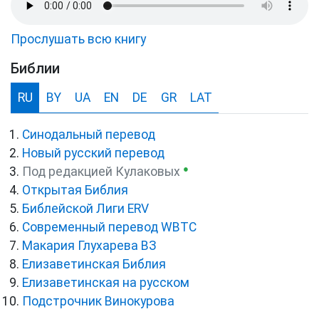
Прослушать всю книгу
Библии
RU
BY
UA
EN
DE
GR
LAT
Синодальный перевод
Новый русский перевод
●
Под редакцией Кулаковых
Открытая Библия
Библейской Лиги ERV
Cовременный перевод WBTC
Макария Глухарева ВЗ
Елизаветинская Библия
Елизаветинская на русском
Подстрочник Винокурова