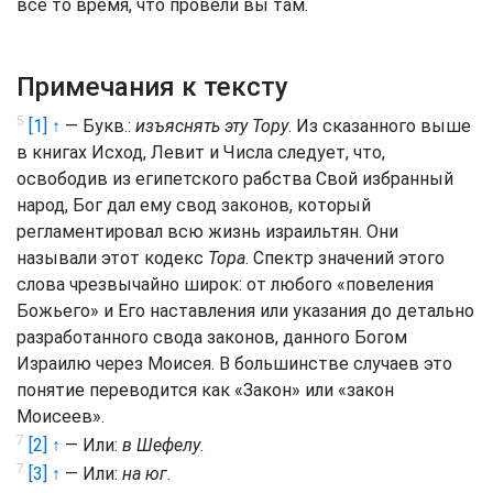
всё то время, что провели вы там.
Примечания к тексту
5
[1] ↑
— Букв.:
изъяснять эту Тору
. Из сказанного выше
в книгах Исход, Левит и Числа следует, что,
освободив из египетского рабства Свой избранный
народ, Бог дал ему свод законов, который
регламентировал всю жизнь израильтян. Они
называли этот кодекс
Тора
. Спектр значений этого
слова чрезвычайно широк: от любого «повеления
Божьего» и Его наставления или указания до детально
разработанного свода законов, данного Богом
Израилю через Моисея. В большинстве случаев это
понятие переводится как «Закон» или «закон
Моисеев».
7
[2] ↑
— Или:
в Шефелу
.
7
[3] ↑
— Или:
на юг
.