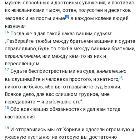
мужей, способных и достойных уважения, и поставил
их начальниками тысяч, сотен, полусотен и десятков
[5]
человек и на посты иные
в каждом колене людей
назначил.
16
Тогда же я дал такой наказ вашим судьям:
„Разбирайте тяжбы между братьями вашими и судите
справедливо, будь то тяжба между вашими братьями,
израильтянами
, или между кем-то из них и
переселенцем.
17
Будьте беспристрастными на суде,
внимательно
[6]
выслушивайте и человека простого, и знатного,
никого не боясь, ибо вы отправляете суд Божий.
Всякое дело, для вас слишком трудное, мне
передавайте — я выслушаю его“.
18
Обо всех ваших обязанностях я дал вам тогда
наставления.
19
И отправились мы от Хорива и одолели огромную и
ужасную пустыню, на которую вы достаточно