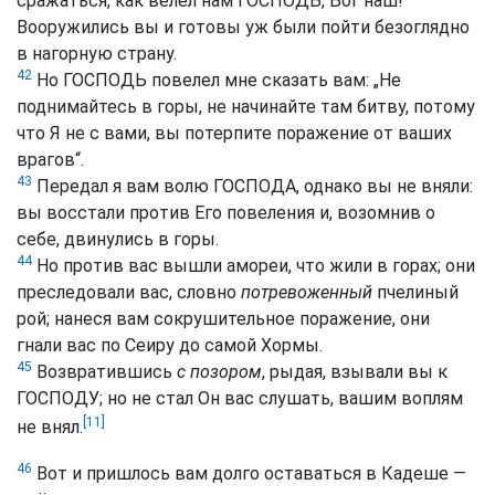
сражаться, как велел нам ГОСПОДЬ, Бог наш!“
Вооружились вы и готовы уж были пойти безоглядно
в нагорную страну.
42
Но ГОСПОДЬ повелел мне сказать вам: „Не
поднимайтесь в горы, не начинайте там битву, потому
что Я не с вами, вы потерпите поражение от ваших
врагов“.
43
Передал я вам волю ГОСПОДА, однако вы не вняли:
вы восстали против Его повеления и, возомнив о
себе, двинулись в горы.
44
Но против вас вышли амореи, что жили в горах; они
преследовали вас, словно
потревоженный
пчелиный
рой; нанеся вам сокрушительное поражение, они
гнали вас по Сеиру до самой Хормы.
45
Возвратившись
с позором
, рыдая, взывали вы к
ГОСПОДУ; но не стал Он вас слушать, вашим воплям
[11]
не внял.
46
Вот и пришлось вам долго оставаться в Кадеше —