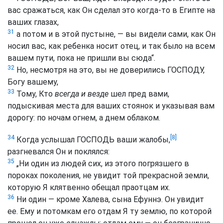
вас сражаться, как Он сделал это когда-то в Египте на
ваших глазах,
31
а потом и в этой пустыне, — вы видели сами, как Он
носил вас, как ребенка носит отец, и так было на всем
вашем пути, пока не пришли вы сюда“.
32
Но, несмотря на это, вы не доверились ГОСПОДУ,
Богу вашему,
33
Тому, Кто
всегда и везде
шел пред вами,
подыскивая места для ваших стоянок и указывая вам
дорогу: по ночам огнем, а днем облаком.
[8]
34
Когда услышал ГОСПОДЬ ваши жалобы,
разгневался Он и поклялся:
35
„Ни один из людей сих, из этого погрязшего в
пороках поколения, не увидит той прекрасной земли,
которую Я клятвенно обещал праотцам их.
36
Ни один — кроме Халева, сына Ефуннэ. Он увидит
ее. Ему и потомкам его отдам Я ту землю, по которой