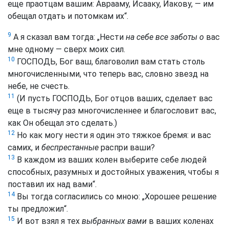
еще праотцам вашим: Аврааму, Исааку, Иакову, — им
обещал отдать и потомкам их“.
9
А я сказал вам тогда: „Нести
на себе все заботы о
вас
мне одному — сверх моих сил.
10
ГОСПОДЬ, Бог ваш, благоволил вам стать столь
многочисленными, что теперь вас, словно звезд на
небе, не счесть.
11
(И пусть ГОСПОДЬ, Бог отцов ваших, сделает вас
еще в тысячу раз многочисленнее и благословит вас,
как Он обещал это сделать.)
12
Но как могу нести я один это тяжкое бремя: и вас
самих, и
беспрестанные
распри ваши?
13
В каждом из ваших колен выберите себе людей
способных, разумных и достойных уважения, чтобы я
поставил их над вами“.
14
Вы тогда согласились со мною: „Хорошее решение
ты предложил“.
15
И вот взял я тех
выбранных вами
в ваших коленах