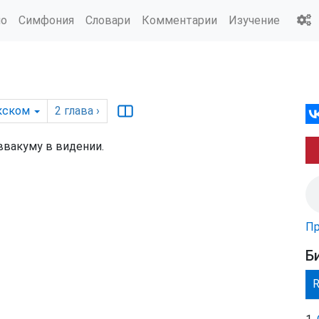
ио
Симфония
Словари
Комментарии
Изучение
кском
2
глава
›
ввакуму в видении.
Пр
Б