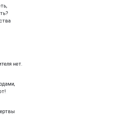
ть,
ать?
ства
теля нет.
одами,
ют!
жертвы