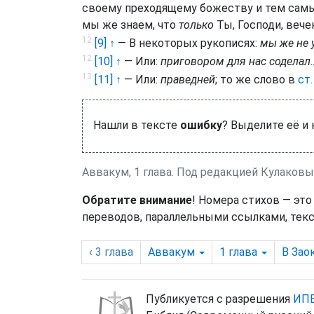
своему преходящему божеству и тем самым
мы же знаем, что
только
Ты, Господи, вече
12
[9] ↑
— В некоторых рукописях:
мы же не
12
[10] ↑
— Или:
приговором для нас соделал
13
[11] ↑
— Или:
праведней
; то же слово в
ст.
Нашли в тексте
ошибку
? Выделите её и
Аввакум, 1 глава. Под редакцией Кулаковы
Обратите внимание
! Номера стихов — это
переводов, параллельными ссылками, текс
‹ 3
глава
Аввакум
1
глава
В Зао
Публикуется с разрешения
ИПБ