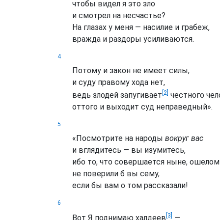
чтобы видел я это зло
и смотрел на несчастье?
На глазах у меня — насилие и грабеж,
вражда и раздоры усиливаются.
4
Потому и закон не имеет силы,
и суду правому хода нет,
[2]
ведь злодей запугивает
честного чел
оттого и выходит суд неправедный».
5
«Посмотрите на народы
вокруг вас
и вглядитесь — вы изумитесь,
ибо то, что совершается ныне, ошелом
не поверили б вы сему,
если бы вам о том рассказали!
6
[3]
Вот Я поднимаю халдеев
—