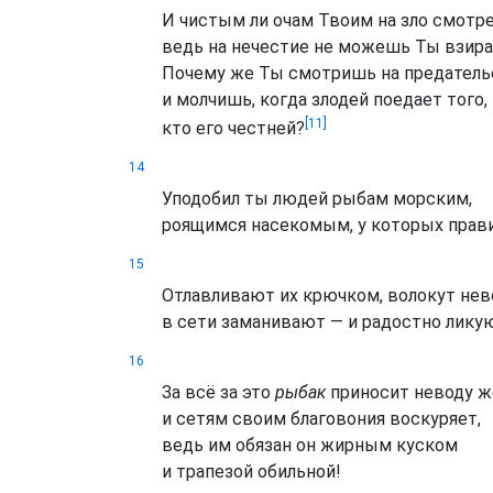
И чистым ли очам Твоим на зло смотре
ведь на нечестие не можешь Ты взир
Почему же Ты смотришь на предатель
и молчишь, когда злодей поедает того,
[11]
кто его честней?
14
Уподобил ты людей рыбам морским,
роящимся насекомым, у которых прави
15
Отлавливают их крючком, волокут нев
в сети заманивают — и радостно лику
16
За всё за это
рыбак
приносит неводу 
и сетям своим благовония воскуряет,
ведь им обязан он жирным куском
и трапезой обильной!