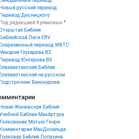
Синодальный перевод
Новый русский перевод
Перевод Десницкого
●
Под редакцией Кулаковых
Открытая Библия
Библейской Лиги ERV
Cовременный перевод WBTC
Макария Глухарева ВЗ
Перевод Юнгерова ВЗ
Елизаветинская Библия
Елизаветинская на русском
Подстрочник Винокурова
омментарии
Новая Женевская Библия
Учебной Библии МакАртура
Толкование Мэтью Генри
Комментарии МакДональда
Толковая Библия Лопухина