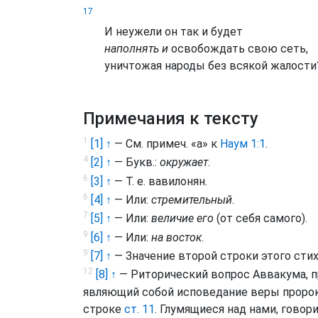
17
И неужели он так и будет
наполнять и
освобождать свою сеть,
уничтожая народы без всякой жалости
Примечания к тексту
1
[1] ↑
— См. примеч. «а» к
Наум 1:1
.
4
[2] ↑
— Букв.:
окружает
.
6
[3] ↑
— Т. е. вавилонян.
6
[4] ↑
— Или:
стремительный
.
7
[5] ↑
— Или:
величие его
(от себя самого).
9
[6] ↑
— Или:
на восток
.
9
[7] ↑
— Значение второй строки этого стих
12
[8] ↑
— Риторический вопрос Аввакума, 
являющий собой исповедание веры пророк
строке
ст. 11
. Глумящиеся над нами, гово