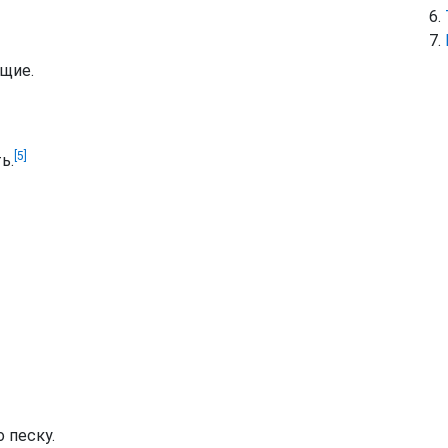
ащие.
[5]
ь.
о песку.