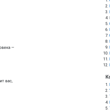
овека —
К
ит вас,