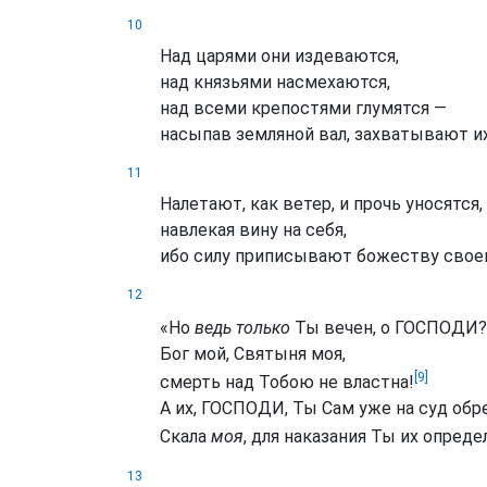
10
Над царями они издеваются,
над князьями насмехаются,
над всеми крепостями глумятся —
насыпав земляной вал, захватывают их
11
Налетают, как ветер, и прочь уносятся,
навлекая вину на себя,
ибо силу приписывают божеству свое
12
«Но
ведь только
Ты вечен, о ГОСПОДИ?
Бог мой, Святыня моя,
[9]
смерть над Тобою не властна!
А их, ГОСПОДИ, Ты Сам уже на суд обре
Скала
моя
, для наказания Ты их опреде
13