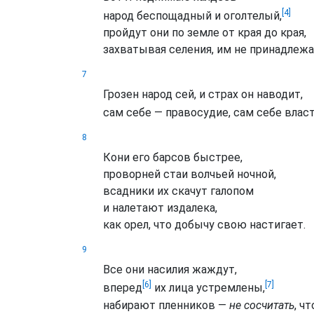
[4]
народ беспощадный и оголтелый,
пройдут они по земле от края до края,
захватывая селения, им не принадлеж
7
Грозен народ сей, и страх он наводит,
сам себе — правосудие, сам себе власт
8
Кони его барсов быстрее,
проворней стаи волчьей ночной,
всадники их скачут галопом
и налетают издалека,
как орел, что добычу свою настигает.
9
Все они насилия жаждут,
[6]
[7]
вперед
их лица устремлены,
набирают пленников —
не сосчитать
, чт