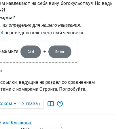
 навлекают на себя вину, богохульствуя. Но ведь
н?!
 умрем
?
… их определил для нашего наказания
.
 4
переведено как «честный человек».
 нажмите:
+
Ctrl
Enter
х
 ссылки, ведущие на раздел со сравнением
тами с номерами Стронга. Попробуйте.
кском
2
глава
›
 им. Кулакова
.