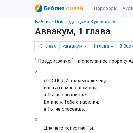
Библия
онлайн
Переводы
Ауд
Библия
›
Под редакцией Кулаковых
Аввакум, 1 глава
‹ 3
глава
Аввакум
1
глава
В Зао
[1]
1
Предсказание,
ниспосланное пророку А
2
«ГОСПОДИ, сколько же еще
взывать мне о помощи,
а Ты не слышишь?
Вопию к Тебе о насилии,
а Ты не спасаешь.
3
Для чего попустил Ты,