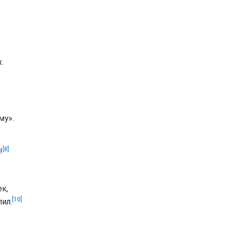
.
му».
[8]
!
к,
[10]
лил.