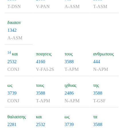
T-DSN
V-PAN
A-ASM
T-ASM
δικαιον
1342
A-ASM
14
και
ποιησεις
τους
ανθρωπους
2532
4160
3588
444
CONJ
V-FAI-2S
T-APM
N-APM
ως
τους
ιχθυας
της
3739
3588
2486
3588
CONJ
T-APM
N-APM
T-GSF
θαλασσης
και
ως
τα
2281
2532
3739
3588