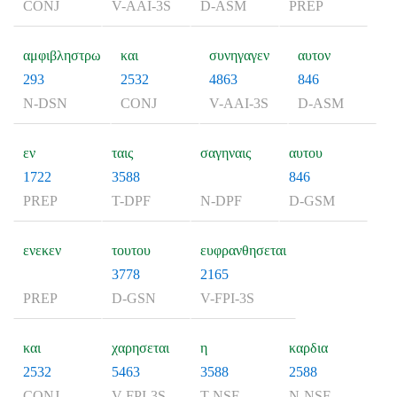
CONJ
V-AAI-3S
D-ASM
PREP
αμφιβληστρω
και
συνηγαγεν
αυτον
293
2532
4863
846
N-DSN
CONJ
V-AAI-3S
D-ASM
εν
ταις
σαγηναις
αυτου
1722
3588
846
PREP
T-DPF
N-DPF
D-GSM
ενεκεν
τουτου
ευφρανθησεται
3778
2165
PREP
D-GSN
V-FPI-3S
και
χαρησεται
η
καρδια
2532
5463
3588
2588
CONJ
V-FPI-3S
T-NSF
N-NSF