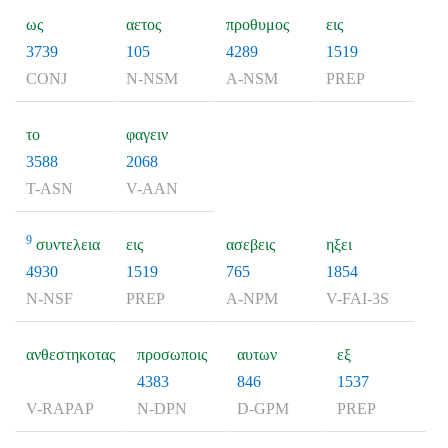
ως
αετος
προθυμος
εις
3739
105
4289
1519
CONJ
N-NSM
A-NSM
PREP
το
φαγειν
3588
2068
T-ASN
V-AAN
9
συντελεια
εις
ασεβεις
ηξει
4930
1519
765
1854
N-NSF
PREP
A-NPM
V-FAI-3S
ανθεστηκοτας
προσωποις
αυτων
εξ
4383
846
1537
V-RAPAP
N-DPN
D-GPM
PREP