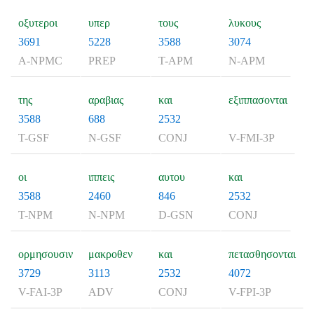
οξυτεροι
υπερ
τους
λυκους
3691
5228
3588
3074
A-NPMC
PREP
T-APM
N-APM
της
αραβιας
και
εξιππασονται
3588
688
2532
T-GSF
N-GSF
CONJ
V-FMI-3P
οι
ιππεις
αυτου
και
3588
2460
846
2532
T-NPM
N-NPM
D-GSN
CONJ
ορμησουσιν
μακροθεν
και
πετασθησονται
3729
3113
2532
4072
V-FAI-3P
ADV
CONJ
V-FPI-3P