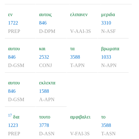
εν
αυτοις
ελιπανεν
μεριδα
1722
846
3310
PREP
D-DPM
V-AAI-3S
N-ASF
αυτου
και
τα
βρωματα
846
2532
3588
1033
D-GSM
CONJ
T-APN
N-APN
αυτου
εκλεκτα
846
1588
D-GSM
A-APN
17
δια
τουτο
αμφιβαλει
το
1223
3778
3588
PREP
D-ASN
V-FAI-3S
T-ASN