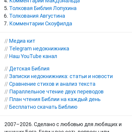
Комментарии МакДональда
Толковая Библия Лопухина
Толкования Августина
Комментарии Скоуфилда
//
Медиа кит
//
Telegram недокнижника
//
Наш YouTube канал
//
Детская Библия
//
Записки недокнижника: статьи и новости
//
Сравнение стихов и анализ текста
//
Параллельное чтение двух переводов
//
План чтения Библии на каждый день
//
Бесплатно скачать Библию
2007–2026. Сделано с любовью для любящих и