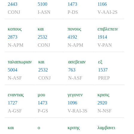
2443
5100
1473
1166
CONJ
I-ASN
P-DS
V-AAI-2S
κοπους
και
πονους
επιβλεπειν
2873
2532
4192
1914
N-APM
CONJ
N-APM
V-PAN
ταλαιπωριαν
και
ασεβειαν
εξ
5004
2532
763
1537
N-ASF
CONJ
N-ASF
PREP
εναντιας
μου
γεγονεν
κρισις
1727
1473
1096
2920
A-GSF
P-GS
V-RAI-3S
N-NSF
και
ο
κριτης
λαμβανει