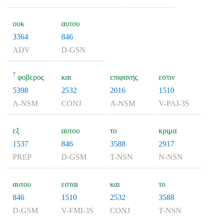
ουκ
αυτου
3364
846
ADV
D-GSN
7
φοβερος
και
επιφανης
εστιν
5398
2532
2016
1510
A-NSM
CONJ
A-NSM
V-PAI-3S
εξ
αυτου
το
κριμα
1537
846
3588
2917
PREP
D-GSM
T-NSN
N-NSN
αυτου
εσται
και
το
846
1510
2532
3588
D-GSM
V-FMI-3S
CONJ
T-NSN