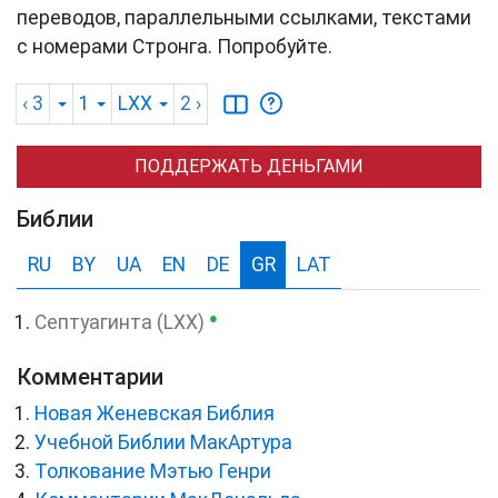
переводов, параллельными ссылками, текстами
с номерами Стронга. Попробуйте.
‹ 3
1
LXX
2
›
ПОДДЕРЖАТЬ ДЕНЬГАМИ
Библии
RU
BY
UA
EN
DE
GR
LAT
●
Септуагинта (LXX)
Комментарии
Новая Женевская Библия
Учебной Библии МакАртура
Толкование Мэтью Генри