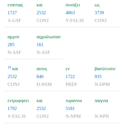
εναντιας
και
συναξει
ως
1727
2532
4863
3739
A-GSF
CONJ
V-FAI-3S
CONJ
αμμον
αιχμαλωσιαν
285
161
N-ASF
N-ASF
10
και
αυτος
εν
βασιλευσιν
2532
846
1722
935
CONJ
D-NSM
PREP
N-DPM
εντρυφησει
και
τυραννοι
παιγνια
1792
2532
5181
V-FAI-3S
CONJ
N-NPM
N-NPN