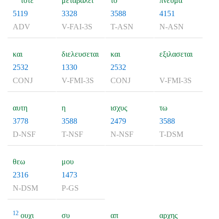
τοτε
μεταβαλει
το
πνευμα
5119
3328
3588
4151
ADV
V-FAI-3S
T-ASN
N-ASN
και
διελευσεται
και
εξιλασεται
2532
1330
2532
CONJ
V-FMI-3S
CONJ
V-FMI-3S
αυτη
η
ισχυς
τω
3778
3588
2479
3588
D-NSF
T-NSF
N-NSF
T-DSM
θεω
μου
2316
1473
N-DSM
P-GS
12
ουχι
συ
απ
αρχης