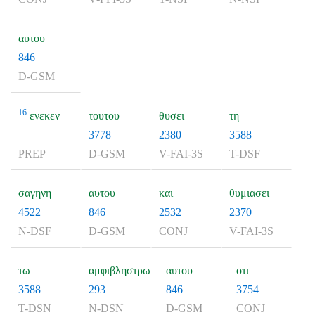
αυτου
846
D-GSM
16
ενεκεν
τουτου
θυσει
τη
3778
2380
3588
PREP
D-GSM
V-FAI-3S
T-DSF
σαγηνη
αυτου
και
θυμιασει
4522
846
2532
2370
N-DSF
D-GSM
CONJ
V-FAI-3S
τω
αμφιβληστρω
αυτου
οτι
3588
293
846
3754
T-DSN
N-DSN
D-GSM
CONJ