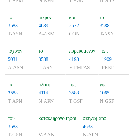
T-APM
N-APM
T-ASN
N-ASN
το
πικρον
και
το
3588
4089
2532
3588
T-ASN
A-ASM
CONJ
T-ASN
ταχινον
το
πορευομενον
επι
5031
3588
4198
1909
A-ASN
T-ASN
V-PMPAS
PREP
τα
πλατη
της
γης
3588
4114
3588
1065
T-APN
N-APN
T-GSF
N-GSF
του
κατακληρονομησαι
σκηνωματα
3588
4638
T-GSN
V-AAN
N-APN