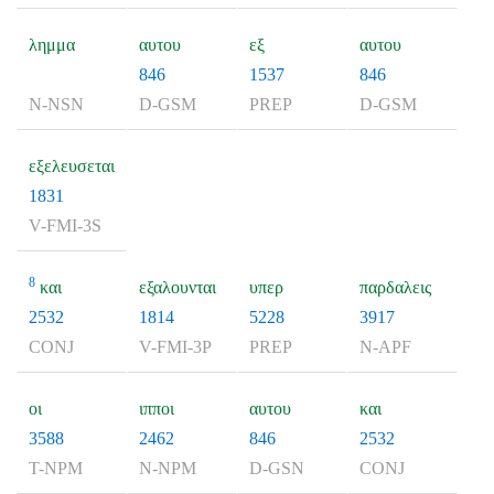
λημμα
αυτου
εξ
αυτου
846
1537
846
N-NSN
D-GSM
PREP
D-GSM
εξελευσεται
1831
V-FMI-3S
8
και
εξαλουνται
υπερ
παρδαλεις
2532
1814
5228
3917
CONJ
V-FMI-3P
PREP
N-APF
οι
ιπποι
αυτου
και
3588
2462
846
2532
T-NPM
N-NPM
D-GSN
CONJ