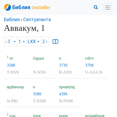
Библия
онлайн
Библия
›
Септуагинта
Аввакум, 1
‹ 3
1
LXX
2
›
1
το
λημμα
ο
ειδεν
3588
3739
3708
T-NSN
N-NSN
R-ASN
V-AAI-3S
αμβακουμ
ο
προφητης
3588
4396
N-PRI
T-NSM
N-NSM
2
εως
τινος
κυριε
κεκραξομαι