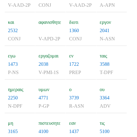
V-AAD-2P
CONJ
V-AAD-2P
A-APN
και
αφανισθητε
διοτι
εργον
2532
1360
2041
CONJ
V-APD-2P
CONJ
N-ASN
εγω
εργαζομαι
εν
ταις
1473
2038
1722
3588
P-NS
V-PMI-1S
PREP
T-DPF
ημεραις
υμων
ο
ου
2250
4771
3739
3364
N-DPF
P-GP
R-ASN
ADV
μη
πιστευσητε
εαν
τις
3165
4100
1437
5100