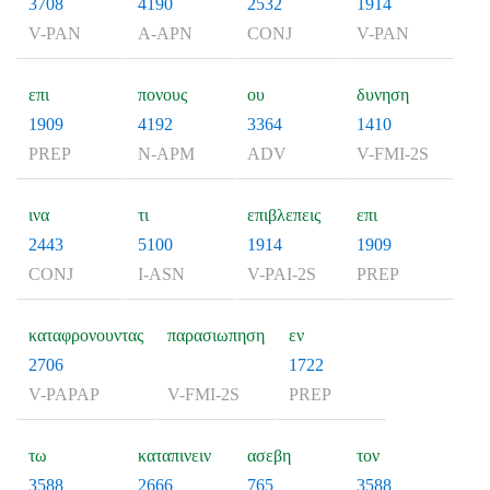
3708
4190
2532
1914
V-PAN
A-APN
CONJ
V-PAN
επι
πονους
ου
δυνηση
1909
4192
3364
1410
PREP
N-APM
ADV
V-FMI-2S
ινα
τι
επιβλεπεις
επι
2443
5100
1914
1909
CONJ
I-ASN
V-PAI-2S
PREP
καταφρονουντας
παρασιωπηση
εν
2706
1722
V-PAPAP
V-FMI-2S
PREP
τω
καταπινειν
ασεβη
τον
3588
2666
765
3588