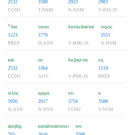
2532
3588
2923
2983
CONJ
T-NSM
N-NSM
V-PAI-3S
4
δια
τουτο
διεσκεδασται
νομος
1223
3778
3551
PREP
D-ASN
V-RMI-3S
N-NSM
και
ου
διεξαγεται
εις
2532
3364
1519
CONJ
ADV
V-PMI-3S
PREP
τελος
κριμα
οτι
ο
5056
2917
3754
3588
N-ASN
N-NSN
CONJ
T-NSM
ασεβης
καταδυναστευει
τον
765
2616
3588