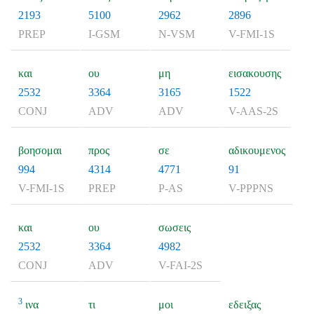
2193
5100
2962
2896
PREP
I-GSM
N-VSM
V-FMI-1S
και
ου
μη
εισακουσης
2532
3364
3165
1522
CONJ
ADV
ADV
V-AAS-2S
βοησομαι
προς
σε
αδικουμενος
994
4314
4771
91
V-FMI-1S
PREP
P-AS
V-PPPNS
και
ου
σωσεις
2532
3364
4982
CONJ
ADV
V-FAI-2S
3
ινα
τι
μοι
εδειξας