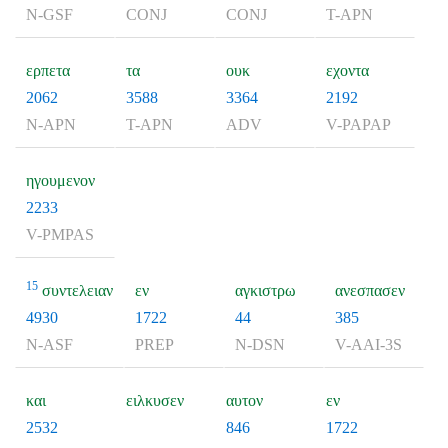
N-GSF
CONJ
CONJ
T-APN
ερπετα
τα
ουκ
εχοντα
2062
3588
3364
2192
N-APN
T-APN
ADV
V-PAPAP
ηγουμενον
2233
V-PMPAS
15
συντελειαν
εν
αγκιστρω
ανεσπασεν
4930
1722
44
385
N-ASF
PREP
N-DSN
V-AAI-3S
και
ειλκυσεν
αυτον
εν
2532
846
1722