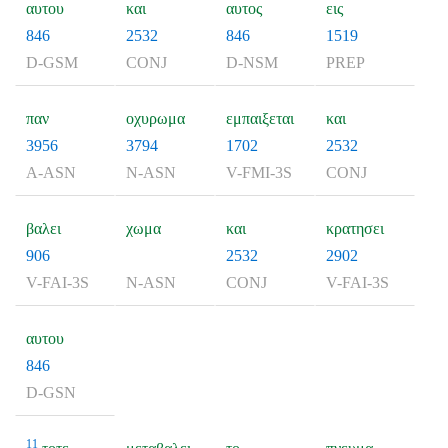
αυτου
και
αυτος
εις
846
2532
846
1519
D-GSM
CONJ
D-NSM
PREP
παν
οχυρωμα
εμπαιξεται
και
3956
3794
1702
2532
A-ASN
N-ASN
V-FMI-3S
CONJ
βαλει
χωμα
και
κρατησει
906
2532
2902
V-FAI-3S
N-ASN
CONJ
V-FAI-3S
αυτου
846
D-GSN
11