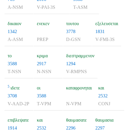
A-NSM
V-PAI-3S
T-ASM
δικαιον
ενεκεν
τουτου
εξελευσεται
1342
3778
1831
A-ASM
PREP
D-GSN
V-FMI-3S
το
κριμα
διεστραμμενον
3588
2917
1294
T-NSN
N-NSN
V-RMPNS
5
ιδετε
οι
καταφρονηται
και
3708
3588
2532
V-AAD-2P
T-VPM
N-VPM
CONJ
επιβλεψατε
και
θαυμασατε
θαυμασια
1914
2532
2296
2297