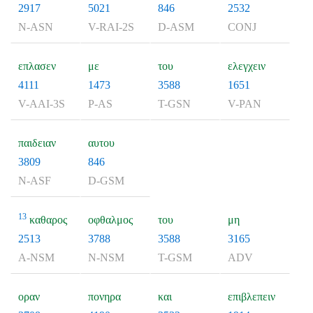
2917
5021
846
2532
N-ASN
V-RAI-2S
D-ASM
CONJ
επλασεν
με
του
ελεγχειν
4111
1473
3588
1651
V-AAI-3S
P-AS
T-GSN
V-PAN
παιδειαν
αυτου
3809
846
N-ASF
D-GSM
13
καθαρος
οφθαλμος
του
μη
2513
3788
3588
3165
A-NSM
N-NSM
T-GSM
ADV
οραν
πονηρα
και
επιβλεπειν