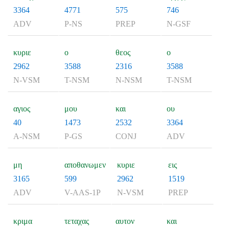
3364
4771
575
746
ADV
P-NS
PREP
N-GSF
κυριε
ο
θεος
ο
2962
3588
2316
3588
N-VSM
T-NSM
N-NSM
T-NSM
αγιος
μου
και
ου
40
1473
2532
3364
A-NSM
P-GS
CONJ
ADV
μη
αποθανωμεν
κυριε
εις
3165
599
2962
1519
ADV
V-AAS-1P
N-VSM
PREP
κριμα
τεταχας
αυτον
και