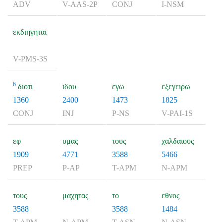
ADV
V-AAS-2P
CONJ
I-NSM
εκδιηγηται
V-PMS-3S
6
διοτι
ιδου
εγω
εξεγειρω
1360
2400
1473
1825
CONJ
INJ
P-NS
V-PAI-1S
εφ
υμας
τους
χαλδαιους
1909
4771
3588
5466
PREP
P-AP
T-APM
N-APM
τους
μαχητας
το
εθνος
3588
3588
1484