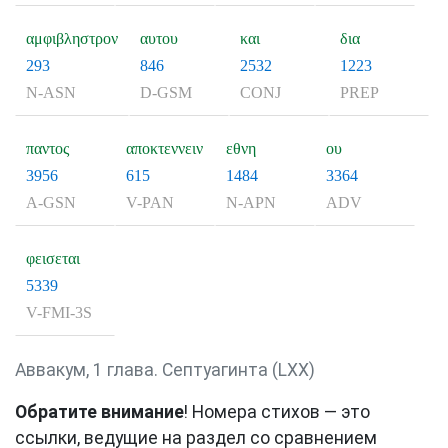
αμφιβληστρον
αυτου
και
δια
293
846
2532
1223
N-ASN
D-GSM
CONJ
PREP
παντος
αποκτεννειν
εθνη
ου
3956
615
1484
3364
A-GSN
V-PAN
N-APN
ADV
φεισεται
5339
V-FMI-3S
Аввакум, 1 глава. Септуагинта (LXX)
Обратите внимание
! Номера стихов — это
ссылки, ведущие на раздел со сравнением