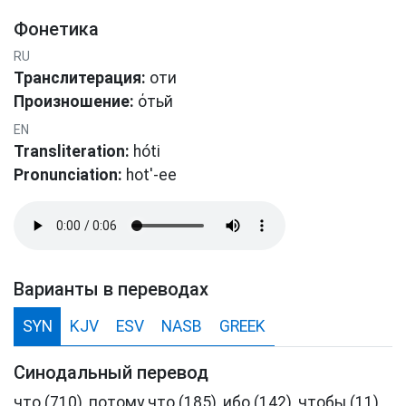
Фонетика
RU
Транслитерация:
оти
Произношение:
όтьй
EN
Transliteration:
hóti
Pronunciation:
hot'-ee
Варианты в переводах
SYN
KJV
ESV
NASB
GREEK
Синодальный перевод
что (710), потому что (185), ибо (142), чтобы (11),