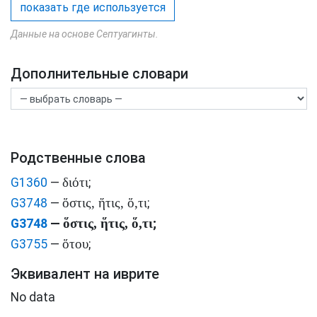
показать где используется
Данные на основе Септуагинты.
Дополнительные словари
Родственные слова
διότι
G1360
—
;
ὅστις, ἥτις, ὅ,τι
G3748
—
;
ὅστις, ἥτις, ὅ,τι
G3748
—
;
ὅτου
G3755
—
;
Эквивалент на иврите
No data