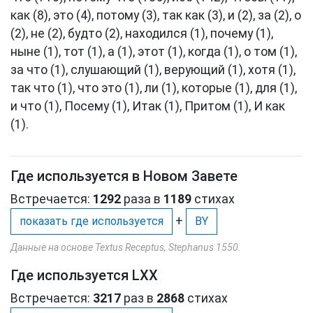
как (8), это (4), потому (3), так как (3), и (2), за (2), о
(2), не (2), будто (2), находился (1), почему (1),
ныне (1), тот (1), а (1), этот (1), когда (1), о том (1),
за что (1), слушающий (1), верующий (1), хотя (1),
так что (1), что это (1), ли (1), которые (1), для (1),
и что (1), Посему (1), Итак (1), Притом (1), И как
(1).
Где используется в Новом Завете
Встречается:
1292
раза в
1189
стихах
+
показать где используется
BY
Данные на основе Textus Receptus, Stephanus 1550.
Где используется LXX
Встречается:
3217
раз в
2868
стихах