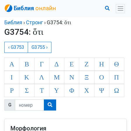
Библия
онлайн
ὅτι
Библия
›
Стронг
› G3754:
ὅτι
G3754:
‹ G3753
G3755 ›
Α
Β
Γ
Δ
Ε
Ζ
Η
Θ
Ι
Κ
Λ
Μ
Ν
Ξ
Ο
Π
Ρ
Σ
Τ
Υ
Φ
Χ
Ψ
Ω
G
Морфология