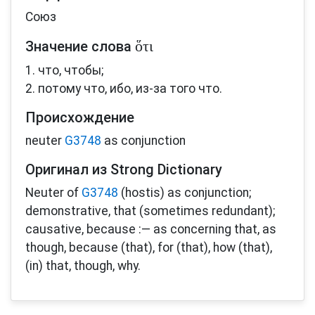
Союз
ὅτι
Значение слова
1. что, чтобы;
2. потому что, ибо, из-за того что.
Происхождение
neuter
G3748
as conjunction
Оригинал из Strong Dictionary
Neuter of
G3748
(hostis) as conjunction;
demonstrative, that (sometimes redundant);
causative, because :— as concerning that, as
though, because (that), for (that), how (that),
(in) that, though, why.