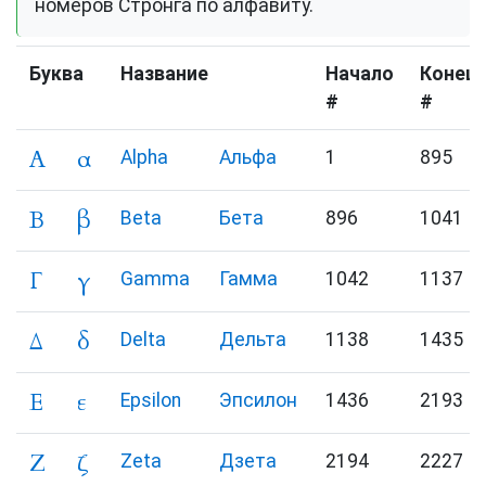
номеров Стронга по алфавиту.
Буква
Название
Начало
Конец
#
#
Α
α
Alpha
Альфа
1
895
Β
β
Beta
Бета
896
1041
Γ
γ
Gamma
Гамма
1042
1137
Δ
δ
Delta
Дельта
1138
1435
Ε
ε
Epsilon
Эпсилон
1436
2193
Ζ
ζ
Zeta
Дзета
2194
2227