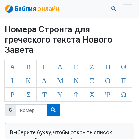
Библия
онлайн
Номера Стронга для
греческого текста Нового
Завета
Α
Β
Γ
Δ
Ε
Ζ
Η
Θ
Ι
Κ
Λ
Μ
Ν
Ξ
Ο
Π
Ρ
Σ
Τ
Υ
Φ
Χ
Ψ
Ω
G
Выберите букву, чтобы открыть список