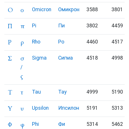
Ο
ο
Omicron
Омикрон
3588
3801
Π
π
Pi
Пи
3802
4459
Ρ
ρ
Rho
Ро
4460
4517
Σ
σ
Sigma
Сигма
4518
4998
/
ς
Τ
τ
Tau
Тау
4999
5190
Υ
υ
Upsilon
Ипсилон
5191
5313
Φ
φ
Phi
Фи
5314
5462