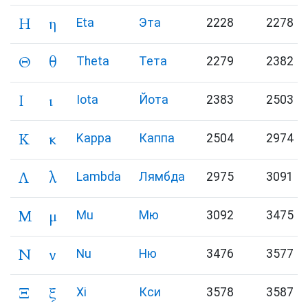
Η
η
Eta
Эта
2228
2278
Θ
θ
Theta
Тета
2279
2382
Ι
ι
Iota
Йота
2383
2503
Κ
κ
Kappa
Каппа
2504
2974
Λ
λ
Lambda
Лямбда
2975
3091
Μ
μ
Mu
Мю
3092
3475
Ν
ν
Nu
Ню
3476
3577
Ξ
ξ
Xi
Кси
3578
3587