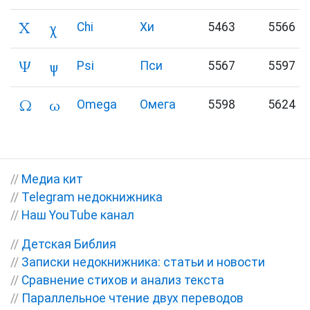
Χ
χ
Chi
Хи
5463
5566
Ψ
ψ
Psi
Пси
5567
5597
Ω
ω
Omega
Омега
5598
5624
//
Медиа кит
//
Telegram недокнижника
//
Наш YouTube канал
//
Детская Библия
//
Записки недокнижника: статьи и новости
//
Сравнение стихов и анализ текста
//
Параллельное чтение двух переводов