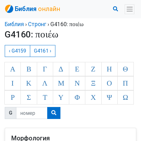
Библия
онлайн
ποιέω
Библия
›
Стронг
› G4160:
ποιέω
G4160:
‹ G4159
G4161 ›
Α
Β
Γ
Δ
Ε
Ζ
Η
Θ
Ι
Κ
Λ
Μ
Ν
Ξ
Ο
Π
Ρ
Σ
Τ
Υ
Φ
Χ
Ψ
Ω
G
Морфология