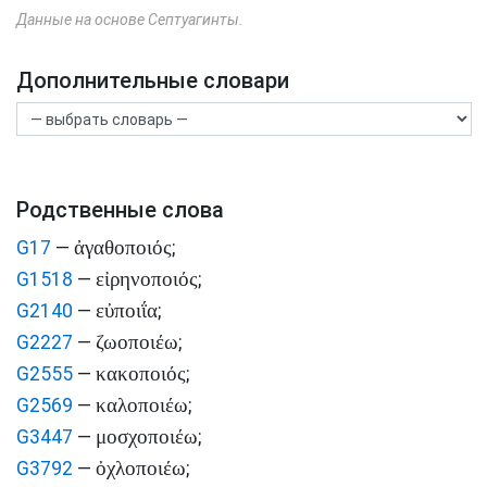
Данные на основе Септуагинты.
Дополнительные словари
Родственные слова
ἀγαθοποιός
G17
—
;
εἰρηνοποιός
G1518
—
;
εὐποιΐα
G2140
—
;
ζωοποιέω
G2227
—
;
κακοποιός
G2555
—
;
καλοποιέω
G2569
—
;
μοσχοποιέω
G3447
—
;
ὀχλοποιέω
G3792
—
;