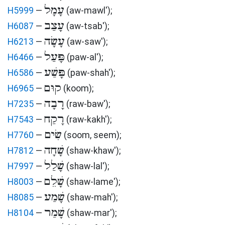
עָמָל
H5999
—
(aw-mawl')
;
עָצַב
H6087
—
(aw-tsab')
;
עָשָׂה
H6213
—
(aw-saw')
;
פָּעַל
H6466
—
(paw-al')
;
פָּשַׁע
H6586
—
(paw-shah')
;
קוּם
H6965
—
(koom)
;
רָבָה
H7235
—
(raw-baw')
;
רָקַח
H7543
—
(raw-kakh')
;
שִׂים
H7760
—
(soom, seem)
;
שָׁחָה
H7812
—
(shaw-khaw')
;
שָׁלַל
H7997
—
(shaw-lal')
;
שָׁלֵם
H8003
—
(shaw-lame')
;
שָׁמַע
H8085
—
(shaw-mah')
;
שָׁמַר
H8104
—
(shaw-mar')
;