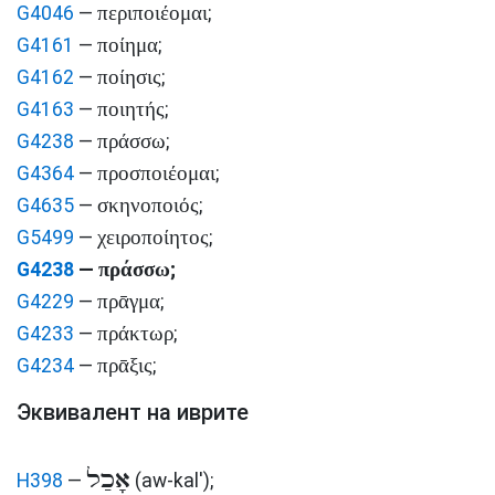
περιποιέομαι
G4046
—
;
ποίημα
G4161
—
;
ποίησις
G4162
—
;
ποιητής
G4163
—
;
πράσσω
G4238
—
;
προσποιέομαι
G4364
—
;
σκηνοποιός
G4635
—
;
χειροποίητος
G5499
—
;
πράσσω
G4238
—
;
πρᾱγμα
G4229
—
;
πράκτωρ
G4233
—
;
πρᾱξις
G4234
—
;
Эквивалент на иврите
אָכַל
H398
—
(aw-kal')
;