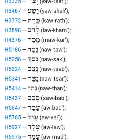
יָצַר
H3335
—
(yaw-tsar')
;
יָשַׁע
H3467
—
(yaw-shah')
;
כָּרַת
H3772
—
(kaw-rath')
;
לָחַם
H3898
—
(law-kham')
;
מָכַר
H4376
—
(maw-kar')
;
נָטָה
H5186
—
(naw-taw')
;
נָסַךְ
H5258
—
(naw-sak')
;
נָצַב
H5324
—
(naw-tsab')
;
נָצַר
H5341
—
(naw-tsar')
;
נָתַן
H5414
—
(naw-than')
;
סָבַב
H5437
—
(saw-bab')
;
עָבַד
H5647
—
(aw-bad')
;
עָוַל
H5765
—
(aw-val')
;
עָלָה
H5927
—
(aw-law')
;
עָמַד
H5975
—
(aw-mad')
;