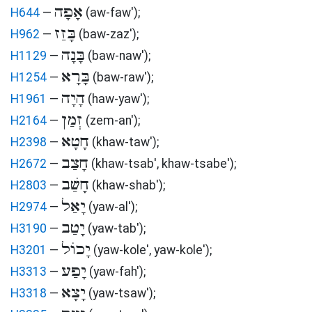
אָפָה
H644
—
(aw-faw')
;
בָּזַז
H962
—
(baw-zaz')
;
בָּנָה
H1129
—
(baw-naw')
;
בָּרָא
H1254
—
(baw-raw')
;
הָיָה
H1961
—
(haw-yaw')
;
זְמַן
H2164
—
(zem-an')
;
חָטָא
H2398
—
(khaw-taw')
;
חָצַב
H2672
—
(khaw-tsab', khaw-tsabe')
;
חָשַׁב
H2803
—
(khaw-shab')
;
יָאַל
H2974
—
(yaw-al')
;
יָטַב
H3190
—
(yaw-tab')
;
יָכוֹל
H3201
—
(yaw-kole', yaw-kole')
;
יָפַע
H3313
—
(yaw-fah')
;
יָצָא
H3318
—
(yaw-tsaw')
;