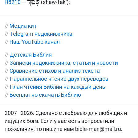
שָׁפַךְ
H8210
—
(shaw-fak')
;
//
Медиа кит
//
Telegram недокнижника
//
Наш YouTube канал
//
Детская Библия
//
Записки недокнижника: статьи и новости
//
Сравнение стихов и анализ текста
//
Параллельное чтение двух переводов
//
План чтения Библии на каждый день
//
Бесплатно скачать Библию
2007–2026. Сделано с любовью для любящих и
ищущих Бога. Если у вас есть вопросы или
пожелания, то пишите нам
bible-man@mail.ru
.