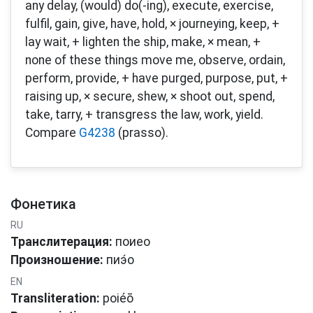
any delay, (would) do(-ing), execute, exercise,
fulfil, gain, give, have, hold, × journeying, keep, +
lay wait, + lighten the ship, make, × mean, +
none of these things move me, observe, ordain,
perform, provide, + have purged, purpose, put, +
raising up, × secure, shew, × shoot out, spend,
take, tarry, + transgress the law, work, yield.
Compare
G4238
(prasso).
Фонетика
RU
Транслитерация:
поиео
Произношение:
пиэ́о
EN
Transliteration:
poiéō