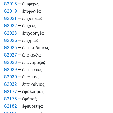
ἐπιφέρω
G2018
—
;
ἐπιφωνέω
G2019
—
;
ἐπιχειρέω
G2021
—
;
ἐπιχέω
G2022
—
;
ἐπιχορηγέω
G2023
—
;
ἐπιχρίω
G2025
—
;
ἐποικοδομέω
G2026
—
;
ἐποκέλλω
G2027
—
;
ἐπονομάζω
G2028
—
;
ἐποπτεύω
G2029
—
;
ἐποπτης
G2030
—
;
ἐπουράνιος
G2032
—
;
ἐφάλλομαι
G2177
—
;
ἐφάπαξ
G2178
—
;
ἐφευρέτης
G2182
—
;