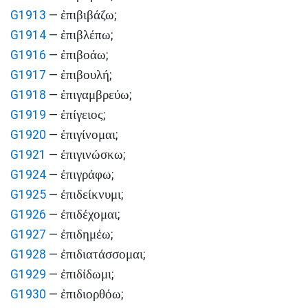
ἐπιβιβάζω
G1913
—
;
ἐπιβλέπω
G1914
—
;
ἐπιβοάω
G1916
—
;
ἐπιβουλή
G1917
—
;
ἐπιγαμβρεύω
G1918
—
;
ἐπίγειος
G1919
—
;
ἐπιγίνομαι
G1920
—
;
ἐπιγινώσκω
G1921
—
;
ἐπιγράφω
G1924
—
;
ἐπιδείκνυμι
G1925
—
;
ἐπιδέχομαι
G1926
—
;
ἐπιδημέω
G1927
—
;
ἐπιδιατάσσομαι
G1928
—
;
ἐπιδίδωμι
G1929
—
;
ἐπιδιορθόω
G1930
—
;