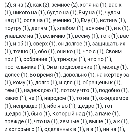
(2), я на (2), как (2), земное (2), хотя на (1), вас к
(1), никого на (1), будто на (1), Ему на (1), чудом
над (1), осла на (1), учению (1), Ему (1), истину (1),
поутру (1), детям (1), хлебом (1), всяким (1), и к (1),
упавшее на (1), величию (1), всему (1), то к (1), вас
(1), и об (1), сверх (1), он долгое (1), защищать их
(1), точно (1), обо (1), они ко (1), что с (1), Своим
при (1), собрание (1), трижды (1), что по (1),
постельника (1), Он в продолжение (1), между (1),
долее (1), Во время (1), довольно (1), на жертву за
(1), кому (1), долго (1), и для (1), обращены к (1),
тем (1), надеждою (1), потому что (1), подобно (1),
каких (1), не (1), народом (1), то на (1), ожидаемое
(1), неправде (1), ибо я во (1), щедро (1), тот
щедро (1), бы о (1), Который над (1), а паче (1),
прежде (1), что на (1), земные (1), выше (1), а к (1),
и которые с (1), сделанных в (1), я в (1), ни на (1),