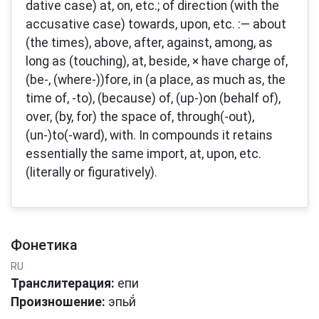
dative case) at, on, etc.; of direction (with the
accusative case) towards, upon, etc. :— about
(the times), above, after, against, among, as
long as (touching), at, beside, × have charge of,
(be-, (where-))fore, in (a place, as much as, the
time of, -to), (because) of, (up-)on (behalf of),
over, (by, for) the space of, through(-out),
(un-)to(-ward), with. In compounds it retains
essentially the same import, at, upon, etc.
(literally or figuratively).
Фонетика
RU
Транслитерация:
епи
Произношение:
эпьй́