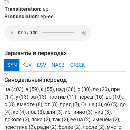
EN
Transliteration:
epí
Pronunciation:
ep-ee'
Варианты в переводах
SYN
KJV
ESV
NASB
GREEK
Синодальный перевод
на (403), в (59), к (55), над (38), о (30), по (20), при
(17), у (13), за (13), против (11), перед (10), во (10),
с (8), вместе (8), от (8), пред (7), Он на (6), об (5), до
(4), ко (4), под (3), для (3), истинно (3), ниц (3),
доколе (3), пока (2), так (2), ее на (2), именем (2),
поистине (2), ради (2), более (2), после (2), много