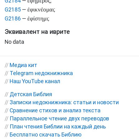
ἐφήμερος
G2184
—
;
ἐφικνέομαι
G2185
—
;
ἐφίστημι
G2186
—
;
Эквивалент на иврите
No data
//
Медиа кит
//
Telegram недокнижника
//
Наш YouTube канал
//
Детская Библия
//
Записки недокнижника: статьи и новости
//
Сравнение стихов и анализ текста
//
Параллельное чтение двух переводов
//
План чтения Библии на каждый день
//
Бесплатно скачать Библию