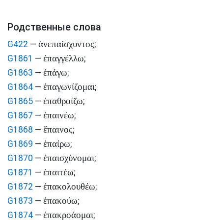
Родственные слова
ἀνεπαίσχυντος
G422
—
;
ἐπαγγέλλω
G1861
—
;
ἐπάγω
G1863
—
;
ἐπαγωνίζομαι
G1864
—
;
ἐπαθροίζω
G1865
—
;
ἐπαινέω
G1867
—
;
ἔπαινος
G1868
—
;
ἐπαίρω
G1869
—
;
ἐπαισχύνομαι
G1870
—
;
ἐπαιτέω
G1871
—
;
ἐπακολουθέω
G1872
—
;
ἐπακούω
G1873
—
;
ἐπακροάομαι
G1874
—
;