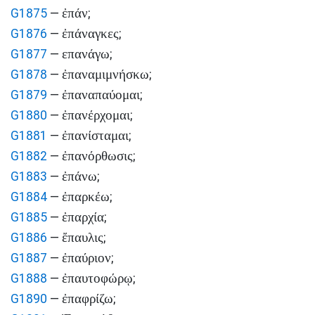
ἐπάν
G1875
—
;
ἐπάναγκες
G1876
—
;
επανάγω
G1877
—
;
ἐπαναμιμνήσκω
G1878
—
;
ἐπαναπαύομαι
G1879
—
;
ἐπανέρχομαι
G1880
—
;
ἐπανίσταμαι
G1881
—
;
ἐπανόρθωσις
G1882
—
;
ἐπάνω
G1883
—
;
ἐπαρκέω
G1884
—
;
ἐπαρχία
G1885
—
;
ἔπαυλις
G1886
—
;
ἐπαύριον
G1887
—
;
ἐπαυτοφώρῳ
G1888
—
;
ἐπαφρίζω
G1890
—
;