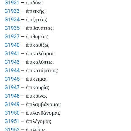
ἐπιδύω
G1931
—
;
ἐπιεικής
G1933
—
;
ἐπιζητέω
G1934
—
;
ἐπιθανάτιος
G1935
—
;
ἐπιθυμέω
G1937
—
;
ἐπικαθίζω
G1940
—
;
ἐπικαλέομαι
G1941
—
;
ἐπικαλύπτω
G1943
—
;
ἐπικατάρατος
G1944
—
;
ἐπίκειμαι
G1945
—
;
ἐπικουρία
G1947
—
;
ἐπικρίνω
G1948
—
;
ἐπιλαμβάνομαι
G1949
—
;
ἐπιλανθάνομαι
G1950
—
;
ἐπιλέγομαι
G1951
—
;
ἐπιλείπω
G1952
—
;