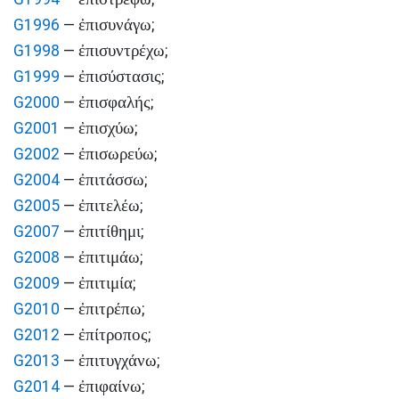
ἐπισυνάγω
G1996
—
;
ἐπισυντρέχω
G1998
—
;
ἐπισύστασις
G1999
—
;
ἐπισφαλής
G2000
—
;
ἐπισχύω
G2001
—
;
ἐπισωρεύω
G2002
—
;
ἐπιτάσσω
G2004
—
;
ἐπιτελέω
G2005
—
;
ἐπιτίθημι
G2007
—
;
ἐπιτιμάω
G2008
—
;
ἐπιτιμία
G2009
—
;
ἐπιτρέπω
G2010
—
;
ἐπίτροπος
G2012
—
;
ἐπιτυγχάνω
G2013
—
;
ἐπιφαίνω
G2014
—
;