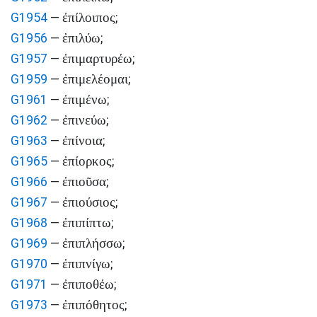
ἐπίλοιπος
G1954
—
;
ἐπιλύω
G1956
—
;
ἐπιμαρτυρέω
G1957
—
;
ἐπιμελέομαι
G1959
—
;
ἐπιμένω
G1961
—
;
ἐπινεύω
G1962
—
;
ἐπίνοια
G1963
—
;
ἐπίορκος
G1965
—
;
ἐπιοῦσα
G1966
—
;
ἐπιούσιος
G1967
—
;
ἐπιπίπτω
G1968
—
;
ἐπιπλήσσω
G1969
—
;
ἐπιπνίγω
G1970
—
;
ἐπιποθέω
G1971
—
;
ἐπιπόθητος
G1973
—
;