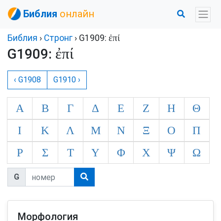
Библия
онлайн
ἐπί
Библия
›
Стронг
› G1909:
ἐπί
G1909:
‹ G1908
G1910 ›
Α
Β
Γ
Δ
Ε
Ζ
Η
Θ
Ι
Κ
Λ
Μ
Ν
Ξ
Ο
Π
Ρ
Σ
Τ
Υ
Φ
Χ
Ψ
Ω
G
Морфология