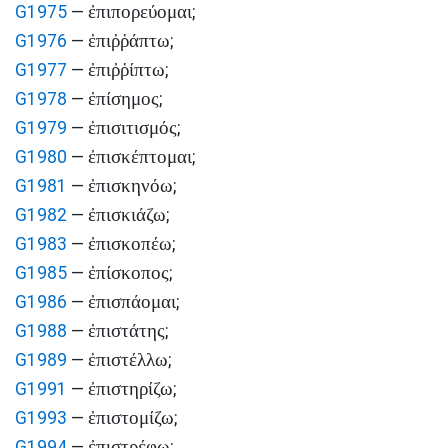
ἐπιπορεύομαι
G1975
—
;
ἐπιῤῥάπτω
G1976
—
;
ἐπιῤῥίπτω
G1977
—
;
ἐπίσημος
G1978
—
;
ἐπισιτισμός
G1979
—
;
ἐπισκέπτομαι
G1980
—
;
ἐπισκηνόω
G1981
—
;
ἐπισκιάζω
G1982
—
;
ἐπισκοπέω
G1983
—
;
ἐπίσκοπος
G1985
—
;
ἐπισπάομαι
G1986
—
;
ἐπιστάτης
G1988
—
;
ἐπιστέλλω
G1989
—
;
ἐπιστηρίζω
G1991
—
;
ἐπιστομίζω
G1993
—
;
ἐπιστρέφω
G1994
—
;