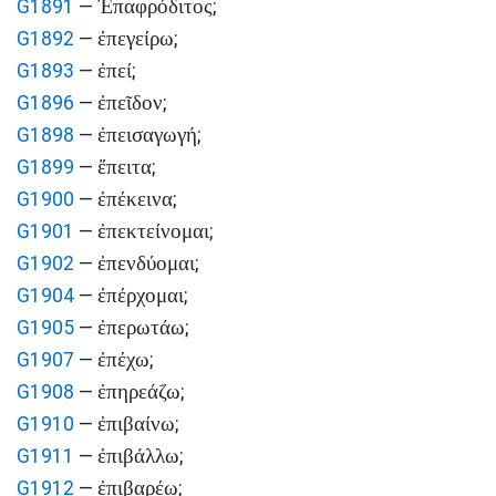
Ἐπαφρόδιτος
G1891
—
;
ἐπεγείρω
G1892
—
;
ἐπεί
G1893
—
;
ἐπεῖδον
G1896
—
;
ἐπεισαγωγή
G1898
—
;
ἔπειτα
G1899
—
;
ἐπέκεινα
G1900
—
;
ἐπεκτείνομαι
G1901
—
;
ἐπενδύομαι
G1902
—
;
ἐπέρχομαι
G1904
—
;
ἐπερωτάω
G1905
—
;
ἐπέχω
G1907
—
;
ἐπηρεάζω
G1908
—
;
ἐπιβαίνω
G1910
—
;
ἐπιβάλλω
G1911
—
;
ἐπιβαρέω
G1912
—
;