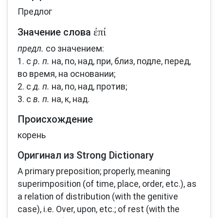
Предлог
ἐπί
Значение слова
предл.
со значением:
1. с
р. п.
на, по, над, при, близ, подле, перед,
во время, на основании;
2. с
д. п.
на, по, над, против;
3. с
в. п.
на, к, над.
Происхождение
корень
Оригинал из Strong Dictionary
A primary preposition; properly, meaning
superimposition (of time, place, order, etc.), as
a relation of distribution (with the genitive
case), i.e. Over, upon, etc.; of rest (with the