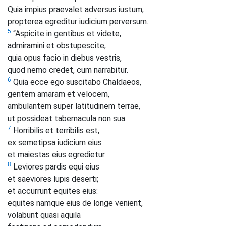
Quia impius praevalet adversus iustum,
propterea egreditur iudicium perversum.
5
“Aspicite in gentibus et videte,
admiramini et obstupescite,
quia opus facio in diebus vestris,
quod nemo credet, cum narrabitur.
6
Quia ecce ego suscitabo Chaldaeos,
gentem amaram et velocem,
ambulantem super latitudinem terrae,
ut possideat tabernacula non sua.
7
Horribilis et terribilis est,
ex semetipsa iudicium eius
et maiestas eius egredietur.
8
Leviores pardis equi eius
et saeviores lupis deserti;
et accurrunt equites eius:
equites namque eius de longe venient,
volabunt quasi aquila