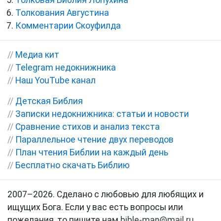
Толковая Библия Лопухина
Толкования Августина
Комментарии Скоуфилда
//
Медиа кит
//
Telegram недокнижника
//
Наш YouTube канал
//
Детская Библия
//
Записки недокнижника: статьи и новости
//
Сравнение стихов и анализ текста
//
Параллельное чтение двух переводов
//
План чтения Библии на каждый день
//
Бесплатно скачать Библию
2007–2026. Сделано с любовью для любящих и
ищущих Бога. Если у вас есть вопросы или
пожелания, то пишите нам
bible-man@mail.ru
.