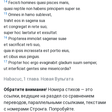
14
Fecisti homines quasi pisces maris,
quasi reptile non habens principem super se.
15
Omnes in hamo sublevat,
trahit eos in sagena sua
et congregat in rete suo;
super hoc laetatur et exsultat.
16
Propterea immolat sagenae suae
et sacrificat reti suo,
quia in ipsis incrassata est portio eius,
et cibus eius pinguis.
17
Propter hoc ergo evaginabit gladium suum semper,
ut interficiat gentes sine misericordia?
Habacuc, 1 глава. Новая Вульгата
Обратите внимание
! Номера стихов — это
ссылки, ведущие на раздел со сравнением
переводов, параллельными ссылками, текстами
с номерами Стронга. Попробуйте.