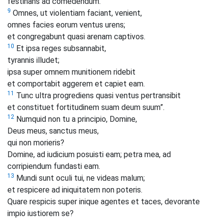
festinans ad comedendum.
9
Omnes, ut violentiam faciant, venient,
omnes facies eorum ventus urens;
et congregabunt quasi arenam captivos.
10
Et ipsa reges subsannabit,
tyrannis illudet;
ipsa super omnem munitionem ridebit
et comportabit aggerem et capiet eam.
11
Tunc ultra progrediens quasi ventus pertransibit
et constituet fortitudinem suam deum suum”.
12
Numquid non tu a principio, Domine,
Deus meus, sanctus meus,
qui non morieris?
Domine, ad iudicium posuisti eam; petra mea, ad
corripiendum fundasti eam.
13
Mundi sunt oculi tui, ne videas malum;
et respicere ad iniquitatem non poteris.
Quare respicis super inique agentes et taces, devorante
impio iustiorem se?