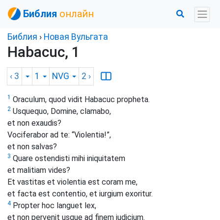
Библия
онлайн
Библия
›
Новая Вульгата
Habacuc, 1
‹ 3
1
NVG
2
›
1
Oraculum, quod vidit Habacuc propheta.
2
Usquequo, Domine, clamabo,
et non exaudis?
Vociferabor ad te: “Violentia!”,
et non salvas?
3
Quare ostendisti mihi iniquitatem
et malitiam vides?
Et vastitas et violentia est coram me,
et facta est contentio, et iurgium exoritur.
4
Propter hoc languet lex,
et non pervenit usque ad finem iudicium.