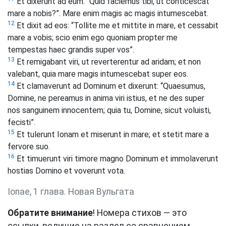
Et dixerunt ad eum: “Quid faciemus tibi, ut conticescat
mare a nobis?”. Mare enim magis ac magis intumescebat.
12
Et dixit ad eos: “Tollite me et mittite in mare, et cessabit
mare a vobis; scio enim ego quoniam propter me
tempestas haec grandis super vos”.
13
Et remigabant viri, ut reverterentur ad aridam; et non
valebant, quia mare magis intumescebat super eos.
14
Et clamaverunt ad Dominum et dixerunt: “Quaesumus,
Domine, ne pereamus in anima viri istius, et ne des super
nos sanguinem innocentem; quia tu, Domine, sicut voluisti,
fecisti”.
15
Et tulerunt Ionam et miserunt in mare; et stetit mare a
fervore suo.
16
Et timuerunt viri timore magno Dominum et immolaverunt
hostias Domino et voverunt vota.
Ionae, 1 глава. Новая Вульгата
Обратите внимание
! Номера стихов — это