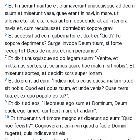
5
Et timuerunt nautae et clamaverunt unusquisque ad deum
suum et miserunt vasa, quae erant in navi, in mare, ut
alleviaretur ab eis. Ionas autem descenderat ad interiora
navis et, cum recubuisset, dormiebat sopore gravi.
6
Et accessit ad eum gubernator et dixit ei: “Quid? Tu
sopore deprimeris? Surge, invoca Deum tuum, si forte
recogitet Deus de nobis, et non pereamus”.
7
Et dixit unusquisque ad collegam suum: “Venite, et
mittamus sortes, ut sciamus quare hoc malum sit nobis”. Et
miserunt sortes, et cecidit sors super Ionam.
8
Et dixerunt ad eum: “Indica nobis cuius causa malum istud
sit nobis. Quod est opus tuum, et unde venis? Quae terra
tua, et ex quo populo es tu?”.
9
Et dixit ad eos: “Hebraeus ego sum et Dominum, Deum
caeli, ego timeo, qui fecit mare et aridam”.
10
Et timuerunt viri timore magno et dixerunt ad eum: “Quid
hoc fecisti?”. Cognoverant enim viri quod a facie Domini
fugeret, quia indicaverat eis.
11