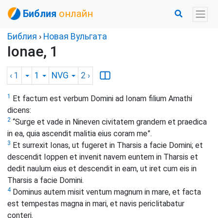
Библия
онлайн
Библия
›
Новая Вульгата
Ionae, 1
‹ 1
1
NVG
2
›
1
Et factum est verbum Domini ad Ionam filium Amathi
dicens:
2
“Surge et vade in Nineven civitatem grandem et praedica
in ea, quia ascendit malitia eius coram me”.
3
Et surrexit Ionas, ut fugeret in Tharsis a facie Domini; et
descendit Ioppen et invenit navem euntem in Tharsis et
dedit naulum eius et descendit in eam, ut iret cum eis in
Tharsis a facie Domini.
4
Dominus autem misit ventum magnum in mare, et facta
est tempestas magna in mari, et navis periclitabatur
conteri.