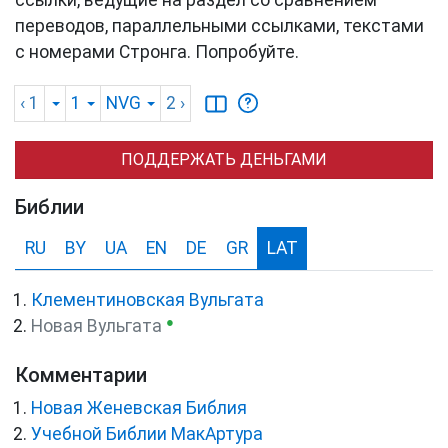
ссылки, ведущие на раздел со сравнением
переводов, параллельными ссылками, текстами
с номерами Стронга. Попробуйте.
‹ 1
1
NVG
2
›
ПОДДЕРЖАТЬ ДЕНЬГАМИ
Библии
RU
BY
UA
EN
DE
GR
LAT
Клементиновская Вульгата
●
Новая Вульгата
Комментарии
Новая Женевская Библия
Учебной Библии МакАртура