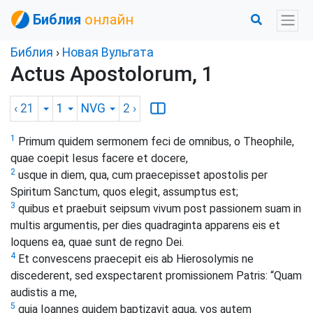
Библия
онлайн
Библия
›
Новая Вульгата
Actus Apostolorum, 1
‹ 21
1
NVG
2
›
1
Primum quidem sermonem feci de omnibus, o Theophile,
quae coepit Iesus facere et docere,
2
usque in diem, qua, cum praecepisset apostolis per
Spiritum Sanctum, quos elegit, assumptus est;
3
quibus et praebuit seipsum vivum post passionem suam in
multis argumentis, per dies quadraginta apparens eis et
loquens ea, quae sunt de regno Dei.
4
Et convescens praecepit eis ab Hierosolymis ne
discederent, sed exspectarent promissionem Patris: “Quam
audistis a me,
5
quia Ioannes quidem baptizavit aqua, vos autem