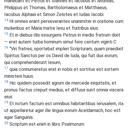
manebant et Petrus et Ioannes et Iacobus et Andreas,
Philippus et Thomas, Bartholomaeus et Matthaeus,
Iacobus Alphaei et Simon Zelotes et Iudas Iacobi.
14
Hi omnes erant perseverantes unanimiter in oratione cum
mulieribus et Maria matre Iesu et fratribus eius.
15
Et in diebus illis exsurgens Petrus in medio fratrum dixit
— erat autem turba hominum simul fere centum viginti C:
16
“Viri fratres, oportebat impleri Scripturam, quam praedixit
Spiritus Sanctus per os David de Iuda, qui fuit dux eorum,
qui comprehenderunt Iesum,
17
quia connumeratus erat in nobis et sortitus est sortem
ministerii huius.
18
Hic quidem possedit agrum de mercede iniquitatis; et
pronus factus crepuit medius, et diffusa sunt omnia viscera
eius.
19
Et notum factum est omnibus habitantibus Ierusalem, ita
ut appellaretur ager ille lingua eorum Aceldamach, hoc est
ager Sanguinis.
20
Scriptum est enim in libro Psalmorum: