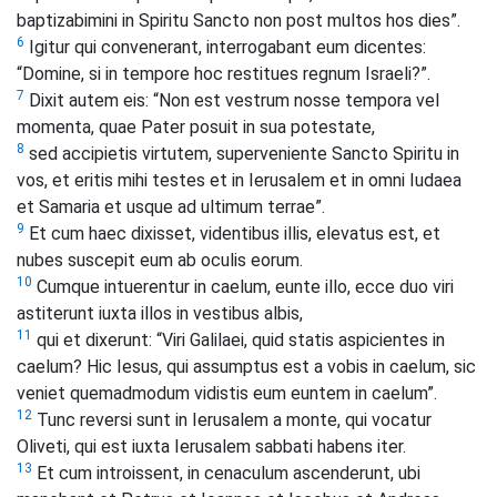
baptizabimini in Spiritu Sancto non post multos hos dies”.
6
Igitur qui convenerant, interrogabant eum dicentes:
“Domine, si in tempore hoc restitues regnum Israeli?”.
7
Dixit autem eis: “Non est vestrum nosse tempora vel
momenta, quae Pater posuit in sua potestate,
8
sed accipietis virtutem, superveniente Sancto Spiritu in
vos, et eritis mihi testes et in Ierusalem et in omni Iudaea
et Samaria et usque ad ultimum terrae”.
9
Et cum haec dixisset, videntibus illis, elevatus est, et
nubes suscepit eum ab oculis eorum.
10
Cumque intuerentur in caelum, eunte illo, ecce duo viri
astiterunt iuxta illos in vestibus albis,
11
qui et dixerunt: “Viri Galilaei, quid statis aspicientes in
caelum? Hic Iesus, qui assumptus est a vobis in caelum, sic
veniet quemadmodum vidistis eum euntem in caelum”.
12
Tunc reversi sunt in Ierusalem a monte, qui vocatur
Oliveti, qui est iuxta Ierusalem sabbati habens iter.
13
Et cum introissent, in cenaculum ascenderunt, ubi