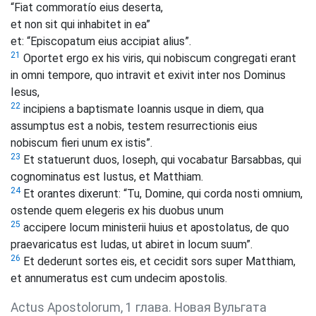
“Fiat commoratío eius deserta,
et non sit qui inhabitet in ea”
et: “Episcopatum eius accipiat alius”.
21
Oportet ergo ex his viris, qui nobiscum congregati erant
in omni tempore, quo intravit et exivit inter nos Dominus
Iesus,
22
incipiens a baptismate Ioannis usque in diem, qua
assumptus est a nobis, testem resurrectionis eius
nobiscum fieri unum ex istis”.
23
Et statuerunt duos, Ioseph, qui vocabatur Barsabbas, qui
cognominatus est Iustus, et Matthiam.
24
Et orantes dixerunt: “Tu, Domine, qui corda nosti omnium,
ostende quem elegeris ex his duobus unum
25
accipere locum ministerii huius et apostolatus, de quo
praevaricatus est Iudas, ut abiret in locum suum”.
26
Et dederunt sortes eis, et cecidit sors super Matthiam,
et annumeratus est cum undecim apostolis.
Actus Apostolorum, 1 глава. Новая Вульгата