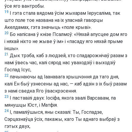
ўсе яго вантробы.
19
І гэта стала вядома ўсім жыхарам Іерусаліма, так
што поле тое названа на іх уласнай гаворцы
Акелдамах, гэта значыць «поле крыві».
20
Бо напісана ў кнізе Псалмоў: «Няхай апусцее дом яго
і няхай ніхто не жыве ў ім» і «пасаду яго няхай прыме
іншы».
21
Дык трэба, каб з людзей, хто спадарожнічаў разам з
намі ўвесь час, калі сярод нас уваходзіў і выходзіў
Госпад Ісус,
22
пачынаючы ад Іаанавага хрышчэння да таго дня,
калі Ён быў узнесены ад нас, —
каб
адзін з іх быў разам
з намі сведка Яго ўваскрэсення.
23
І паставілі двух: Іосіфа, якога звалі Варсавам, па
мянушцы Юст, і Матфія.
24
І, памаліўшыся, яны сказалі: Ты, Госпадзе,
Сэрцазнаўца ўсіх, пакажы, каго Ты аднаго выбраў з
гэтых двух,