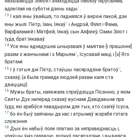
называецца Элеон і знаходзіцца паблізу Іерусаліма,
1
адлеглая на суботні дзень хады
.
13
І калі яны ўвайшлі, то падняліся ў верхні пакой, дзе
2
яны жылі: Пётр, Іаан, Іякаў
і Андрэй, Філіп і Фама,
Варфаламей і Матфей, Іякаў,
сын
Алфееў, Сіман Зілот і
Іуда,
брат
Іякаваў.
14
Усе яны аднадушна шчыравалі ў малітве [і прашэнні]
3
разам з жанчынамі і з Марыям
, Ісусавай маці, і [з] Яго
братамі.
4
15
І ў гэтыя дні Пётр, стаўшы пасярэдзіне братоў
,
сказаў, (а была грамада людзей разам каля ста
дваццаці):
16
Мужы браты, належала спраўдзіцца Пісанню, у якім
Святы Дух наперад сказаў вуснамі Давідавымі пра
Іуду, які зрабіўся павадыром для тых, хто схапіў Ісуса,
17
бо ён быў залічаны да нас і атрымаў жэрабя гэтага
служэння.
18
Дык ён набыў поле платаю за няправеднасць і,
упаўшы ўніз галавою, лопнуў пасярэдзіне, і вываліся