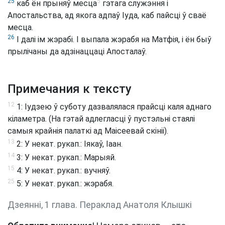
5
25
каб ён прыняў месца
гэтага служэння і
Апостальства, ад якога адпаў Іуда, каб пайсці ў сваё
месца.
26
І далі ім жэрабі. І выпала жэрабя на Матфія, і ён быў
прылічаны да адзінаццаці Апосталаў.
Примечания к тексту
12
1: Іудзею ў суботу дазвалялася прайсці каля аднаго
кіламетра. (На гэтай адлегласці ў пустэльні стаялі
самыя крайнія палаткі ад Маісеевай скініі).
13
2: У некат. рукап.: Іякаў, Іаан.
14
3: У некат. рукап.: Марыяй.
15
4: У некат. рукап.: вучняў.
25
5: У некат. рукап.: жэрабя.
Дзеянні, 1 глава. Пераклад Анатоля Клышкi