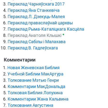
Пераклад Чарняўскага 2017
Пераклад Яна Станкевіча
Пераклад Л. Дзекуць-Малея
Пераклад праваслаўнай царквы
Пераклад Рыма-Каталіцкага Касцёла
●
Пераклад Анатоля Клышкi
Пераклад Сабілы і Малахава
Пераклад В. Гадлеўскага
Комментарии
Новая Женевская Библия
Учебной Библии МакАртура
Толкование Мэтью Генри
Комментарии МакДональда
Толковая Библия Лопухина
Комментарии Жана Кальвина
Толкования Августина