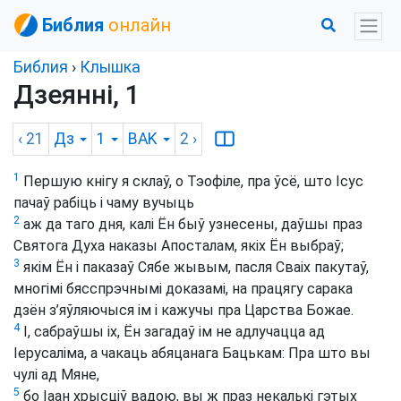
Библия
онлайн
Библия
›
Клышка
Дзеянні, 1
‹ 21
Дз
1
BAK
2
›
1
Першую кнігу я склаў, о Тэофіле, пра ўсё, што Ісус
пачаў рабіць і чаму вучыць
2
аж да таго дня, калі Ён быў узнесены, даўшы праз
Святога Духа наказы Апосталам, якіх Ён выбраў;
3
якім Ён і паказаў Сябе жывым, пасля Сваіх пакутаў,
многімі бясспрэчнымі доказамі, на працягу сарака
дзён з’яўляючыся ім і кажучы пра Царства Божае.
4
І, сабраўшы іх, Ён загадаў ім не адлучацца ад
Іерусаліма, а чакаць абяцанага Бацькам: Пра што вы
чулі ад Мяне,
5
бо Іаан хрысціў вадою, вы ж праз некалькі гэтых