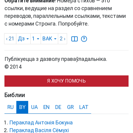
Обратите внимание
! Номера стихов — это
ссылки, ведущие на раздел со сравнением
переводов, параллельными ссылками, текстами
с номерами Стронга. Попробуйте.
‹ 21
Дз
1
BAK
2
›
Публікуецца з дазволу праваўладальніка.
© 2014
Я ХОЧУ ПОМОЧЬ
Библии
RU
BY
UA
EN
DE
GR
LAT
Пераклад Антонія Бокуна
Пераклад Васіля Сёмухі