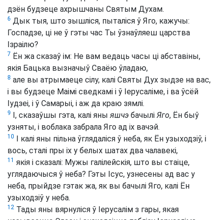
дзён будзеце ахрышчаны Святым Духам.
6
Дык тыя, што зышліся, пыталіся ў Яго, кажучы:
Госпадзе, ці не ў гэты час Ты ўзнаўляеш царства
Ізраілю?
7
Ён жа сказаў ім: Не вам ведаць часы ці абставіны,
якія Бацька вызначыў Сваёю ўладаю,
8
але вы атрымаеце сілу, калі Святы Дух зыдзе на вас,
і вы будзеце Маімі сведкамі і ў Іерусаліме, і ва ўсёй
Іудзеі, і ў Самарыі, і аж да краю зямлі.
9
І, сказаўшы гэта, калі яны
яшчэ
бачылі
Яго
, Ён быў
узняты, і воблака забрала Яго ад іх вачэй.
10
І калі яны пільна ўглядаліся ў неба, як Ён узыходзіў, і
вось, сталі пры іх у белых шатах два чалавекі,
11
якія і сказалі: Мужы галілейскія, што вы стаіце,
углядаючыся ў неба? Гэты Ісус, узнесены ад вас у
неба, прыйдзе гэтак жа, як вы бачылі Яго, калі Ён
узыходзіў у неба.
12
Тады яны вярнуліся ў Іерусалім з гары, якая