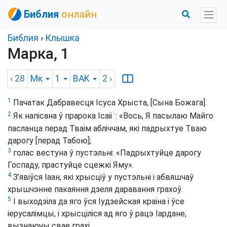
Библия
онлайн
Библия
›
Клышка
Марка, 1
‹ 28
Мк
1
BAK
2
›
1
Пачатак Дабравесця Ісуса Хрыста, [Сына Божага].
1
2
Як напісана ў прарока Ісаіі
: «Вось, Я пасылаю Майго
пасланца перад Тваім абліччам, які падрыхтуе Тваю
дарогу [перад Табою];
3
голас вестуна ў пустэльні: «Падрыхтуйце дарогу
Госпаду, прастуйце сцежкі Яму».
4
З’явіўся Іаан, які хрысціў у пустэльні і абвяшчаў
хрышчэнне пакаяння дзеля даравання грахоў.
5
І выходзіла да яго ўся Іудзейская краіна і ўсе
іерусалімцы, і хрысціліся ад яго ў рацэ Іардане,
вызнаючы свае грахі.