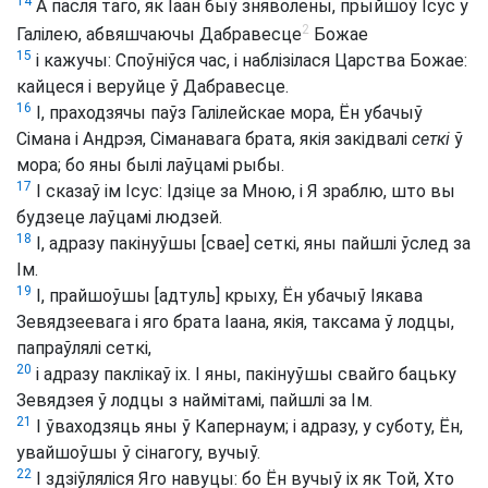
14
А пасля таго, як Іаан быў зняволены, прыйшоў Ісус у
2
Галілею, абвяшчаючы Дабравесце
Божае
15
і кажучы: Споўніўся час, і наблізілася Царства Божае:
кайцеся і веруйце ў Дабравесце.
16
І, праходзячы паўз Галілейскае мора, Ён убачыў
Сімана і Андрэя, Сіманавага брата, якія закідвалі
сеткі
ў
мора; бо яны былі лаўцамі рыбы.
17
І сказаў ім Ісус: Ідзіце за Мною, і Я зраблю, што вы
будзеце лаўцамі людзей.
18
І, адразу пакінуўшы [свае] сеткі, яны пайшлі ўслед за
Ім.
19
І, прайшоўшы [адтуль] крыху, Ён убачыў Іякава
Зевядзеевага і яго брата Іаана, якія, таксама ў лодцы,
папраўлялі сеткі,
20
і адразу паклікаў іх. І яны, пакінуўшы свайго бацьку
Зевядзея ў лодцы з наймітамі, пайшлі за Ім.
21
І ўваходзяць яны ў Капернаум; і адразу, у суботу, Ён,
увайшоўшы ў сінагогу, вучыў.
22
І здзіўляліся Яго навуцы: бо Ён вучыў іх як Той, Хто