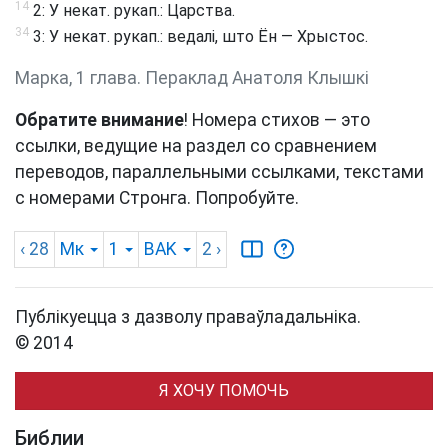
14
2: У некат. рукап.: Царства.
34
3: У некат. рукап.: ведалі, што Ён — Хрыстос.
Марка, 1 глава. Пераклад Анатоля Клышкi
Обратите внимание
! Номера стихов — это
ссылки, ведущие на раздел со сравнением
переводов, параллельными ссылками, текстами
с номерами Стронга. Попробуйте.
‹ 28
Мк
1
BAK
2
›
Публікуецца з дазволу праваўладальніка.
© 2014
Я ХОЧУ ПОМОЧЬ
Библии