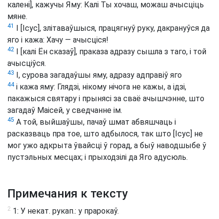
калені], кажучы Яму: Калі Ты хочаш, можаш ачысціць
мяне.
41
І [Ісус], злітаваўшыся, працягнуў руку, дакрануўся да
яго і кажа: Хачу — ачысціся!
42
І [калі Ён сказаў], праказа адразу сышла з таго, і той
ачысціўся.
43
І, сурова загадаўшы яму, адразу адправіў яго
44
і кажа яму: Глядзі, нікому нічога не кажы, а ідзі,
пакажыся святару і прынясі за сваё ачышчэнне, што
загадаў Маісей, у сведчанне ім.
45
А той, выйшаўшы, пачаў шмат абвяшчаць і
расказваць пра тое, што адбылося, так што [Ісус] не
мог ужо адкрыта ўвайсці ў горад, а быў наводшыбе ў
пустэльных месцах; і прыходзілі да Яго адусюль.
Примечания к тексту
2
1: У некат. рукап.: у прарокаў.