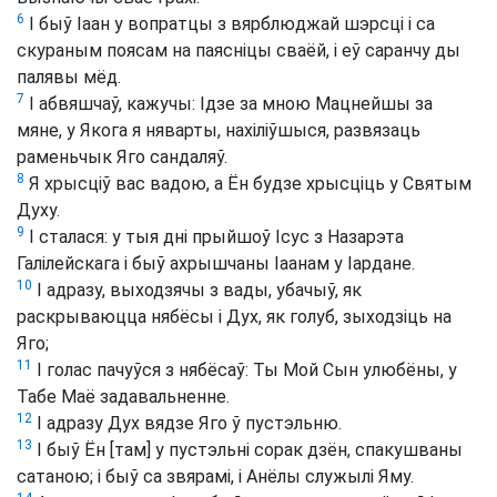
6
І быў Іаан у вопратцы з вярблюджай шэрсці і са
скураным поясам на паясніцы сваёй, і еў саранчу ды
палявы мёд.
7
І абвяшчаў, кажучы: Ідзе за мною Мацнейшы за
мяне, у Якога я няварты, нахіліўшыся, развязаць
раменьчык Яго сандаляў.
8
Я хрысціў вас вадою, а Ён будзе хрысціць у Святым
Духу.
9
І сталася: у тыя дні прыйшоў Ісус з Назарэта
Галілейскага і быў ахрышчаны Іаанам у Іардане.
10
І адразу, выходзячы з вады, убачыў, як
раскрываюцца нябёсы і Дух, як голуб, зыходзіць на
Яго;
11
І голас пачуўся з нябёсаў: Ты Мой Сын улюбёны, у
Табе Маё задавальненне.
12
І адразу Дух вядзе Яго ў пустэльню.
13
І быў Ён [там] у пустэльні сорак дзён, спакушваны
сатаною; і быў са звярамі, і Анёлы служылі Яму.