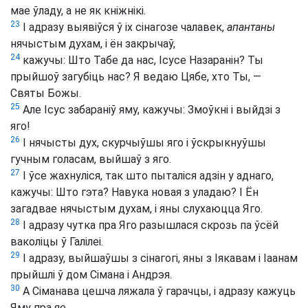
мае ўладу, а не як кніжнікі.
23
І адразу выявіўся ў іх сінагозе чалавек,
апантаны
нячыстым духам, і ён закрычаў,
24
кажучы: Што Табе да нас, Ісусе Назаранін? Ты
прыйшоў загубіць нас? Я ведаю Цябе, хто Ты, —
Святы Божы.
25
Але Ісус забараніў яму, кажучы: Змоўкні і выйдзі з
яго!
26
І нячысты дух, скурчыўшы яго і ўскрыкнуўшы
гучным голасам, выйшаў з яго.
27
І ўсе жахнуліся, так што пыталіся адзін у аднаго,
кажучы: Што гэта? Навука новая з уладаю? І Ён
загадвае нячыстым духам, і яны слухаюцца Яго.
28
І адразу чутка пра Яго разышлася скрозь па ўсёй
ваколіцы ў Галілеі.
29
І адразу, выйшаўшы з сінагогі, яны з Іякавам і Іаанам
прыйшлі ў дом Сімана і Андрэя.
30
А Сіманава цешча ляжала ў гарачцы, і адразу кажуць
Яму пра яе.