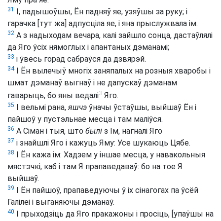
31
І, падышоўшы, Ён падняў яе, узяўшы за руку; і
гарачка [тут жа] адпусціла яе, і яна прыслужвала ім.
32
А з надыходам вечара, калі зайшло сонца, дастаўлялі
да Яго ўсіх нямоглых і апантаных дэманамі;
33
і ўвесь горад сабраўся да дзвярэй.
34
І Ён вылечыў многіх заняпалых на розныя хваробы і
шмат дэманаў выгнаў і не дапускаў дэманам
3
гаварыць, бо яны ведалі
Яго.
35
І вельмі рана,
яшчэ
ўначы ўстаўшы, выйшаў Ён і
пайшоў у пустэльнае месца і там маліўся.
36
А Сіман і тыя, што
былі
з Ім, нагналі Яго
37
і знайшлі Яго і кажуць Яму: Усе шукаюць Цябе.
38
І Ён кажа ім: Хадзем у іншае месца, у навакольныя
мястэчкі, каб і там Я прапаведаваў: бо на тое Я
выйшаў.
39
І Ён пайшоў, прапаведуючы ў іх сінагогах па ўсёй
Галілеі і выганяючы дэманаў.
40
І прыходзіць да Яго пракажоны і просіць, [упаўшы на