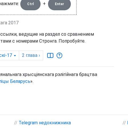
 нажмите:
+
Ctrl
Enter
кага 2017
 ссылки, ведущие на раздел со сравнением
тами с номерами Стронга. Попробуйте.
скі-17
2
глава
›
янальнага хрысціянскага рэлігійнага брацтва
ліцы Беларусь
».
//
Telegram недокнижника
//