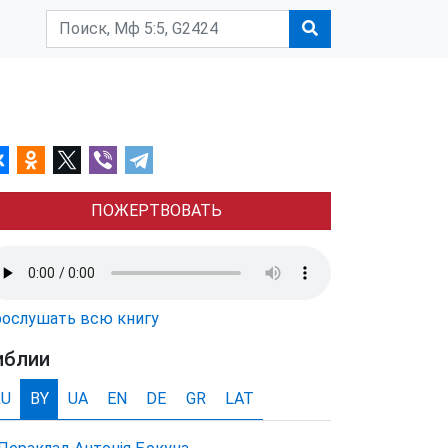
ПОЖЕРТВОВАТЬ
ослушать всю книгу
иблии
RU
BY
UA
EN
DE
GR
LAT