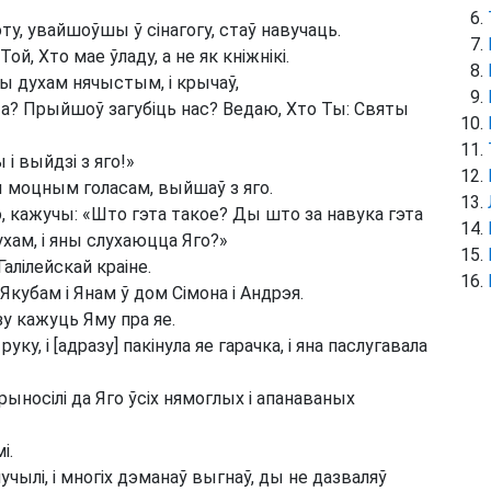
оту, увайшоўшы ў сінагогу, стаў навучаць.
 Той, Хто мае ўладу, а не як кніжнікі.
ны духам нячыстым, і крычаў,
та? Прыйшоў загубіць нас? Ведаю, Хто Ты: Святы
і выйдзі з яго!»
ы моцным голасам, выйшаў з яго.
го, кажучы: «Што гэта такое? Ды што за навука гэта
хам, і яны слухаюцца Яго?»
алілейскай краіне.
Якубам і Янам ў дом Сімона і Андрэя.
зу кажуць Яму пра яе.
ку, і [адразу] пакінула яе гарачка, і яна паслугавала
рыносілі да Яго ўсіх нямоглых і апанаваных
і.
учылі, і многіх дэманаў выгнаў, ды не дазваляў