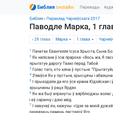
Библия
онлайн
Переводы
Ауд
Библия
›
Пераклад Чарняўскага 2017
Паводле Марка, 1 гла
‹ 28
глава
Марка
1
глава
Чарняў
1
Пачатак Евангелля Ісуса Хрыста, Сына Бо
2
Як напісана ў Ісаі прарока: «Вось жа, Я па
прыгатуе дарогу Тваю перад Табой.
3
Голас таго, хто кліча ў пустыні: “Прыгату
4
З’явіўся Ян у пустыні, хрысцячы і абвяшч
5
І прыходзіла да яго ўся краіна Юдэйская і 
хрышчаны ў рацэ Ярдан.
6
Ян жа быў апрануты ў вярблюджы волас д
і еў саранчу і дзікі мёд.
7
І навучаў ён, кажучы: «Ідзе за мной дужэ
развязаць рамень пасталоў Яго.