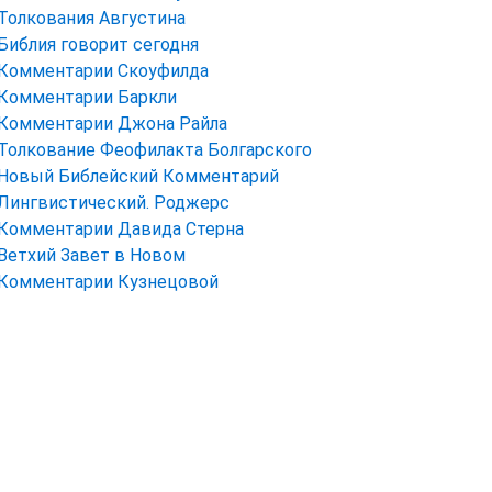
Толкования Августина
Библия говорит сегодня
Комментарии Скоуфилда
Комментарии Баркли
Комментарии Джона Райла
Толкование Феофилакта Болгарского
Новый Библейский Комментарий
Лингвистический. Роджерс
Комментарии Давида Стерна
Ветхий Завет в Новом
Комментарии Кузнецовой