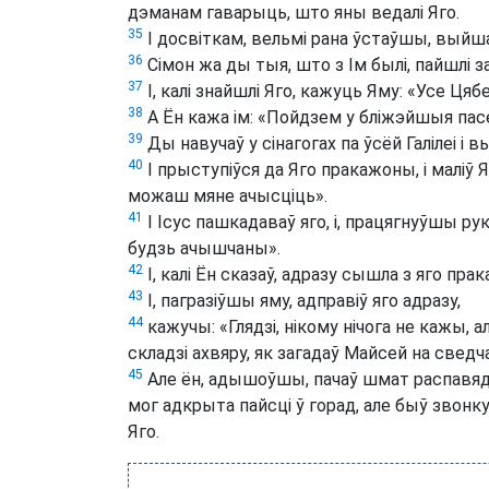
дэманам гаварыць, што яны ведалі Яго.
35
І досвіткам, вельмі рана ўстаўшы, выйшаў
36
Сімон жа ды тыя, што з Ім былі, пайшлі за
37
І, калі знайшлі Яго, кажуць Яму: «Усе Ця
38
А Ён кажа ім: «Пойдзем у бліжэйшыя пасе
39
Ды навучаў у сінагогах па ўсёй Галілеі і 
40
І прыступіўся да Яго пракажоны, і маліў Я
можаш мяне ачысціць».
41
І Ісус пашкадаваў яго, і, працягнуўшы рук
будзь ачышчаны».
42
І, калі Ён сказаў, адразу сышла з яго прака
43
І, пагразіўшы яму, адправіў яго адразу,
44
кажучы: «Глядзі, нікому нічога не кажы, а
складзі ахвяру, як загадаў Майсей на сведча
45
Але ён, адышоўшы, пачаў шмат распавяд
мог адкрыта пайсці ў горад, але быў звонку
Яго.