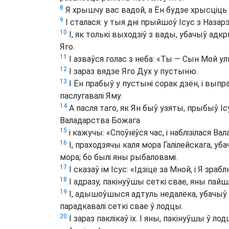
8
Я хрышчу вас вадой, а Ён будзе хрысціць
9
І сталася: у тыя дні прыйшоў Ісус з Назар
10
І, як толькі выходзіў з вады, убачыў адк
Яго.
11
І азваўся голас з неба: «Ты — Сын Мой у
12
І зараз вядзе Яго Дух у пустыню.
13
І Ён прабыў у пустыні сорак дзён, і выпр
паслугавалі Яму.
14
А пасля таго, як Ян быў узяты, прыбыў І
Валадарства Божага
15
і кажучы: «Споўніўся час, і наблізілася В
16
І, праходзячы каля мора Галілейскага, убач
мора; бо былі яны рыбаловамі.
17
І сказаў ім Ісус: «Ідзіце за Мной, і Я зра
18
І адразу, пакінуўшы сеткі свае, яны пайшл
19
І, адышоўшыся адтуль недалёка, убачыў Як
парадкавалі сеткі свае ў лодцы.
20
І зараз паклікаў іх. І яны, пакінуўшы ў л