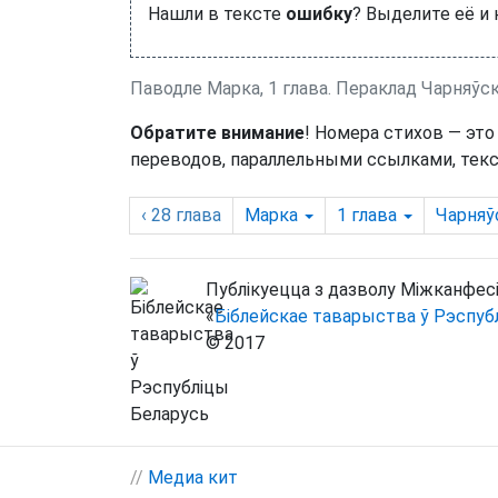
Нашли в тексте
ошибку
? Выделите её и
Паводле Марка, 1 глава. Пераклад Чарняўс
Обратите внимание
! Номера стихов — это
переводов, параллельными ссылками, текс
‹ 28
глава
Марка
1
глава
Чарняў
Публікуецца з дазволу Міжканфесі
«
Біблейскае таварыства ў Рэспуб
© 2017
//
Медиа кит