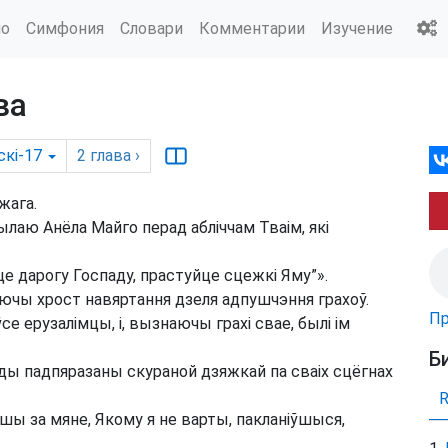
ио
Симфония
Словари
Комментарии
Изучение
ва
скі-17
2
глава
›
жага.
сылаю Анёла Майго перад абліччам Тваім, які
йце дарогу Госпаду, прастуйце сцежкі Яму”».
аючы хрост навяртання дзеля адпушчэння грахоў.
Пр
ўсе ерузалімцы, і, вызнаючы грахі свае, былі ім
Б
ы падпяразаны скураной дзяжкай па сваіх сцёгнах
йшы за мяне, Якому я не варты, пакланіўшыся,