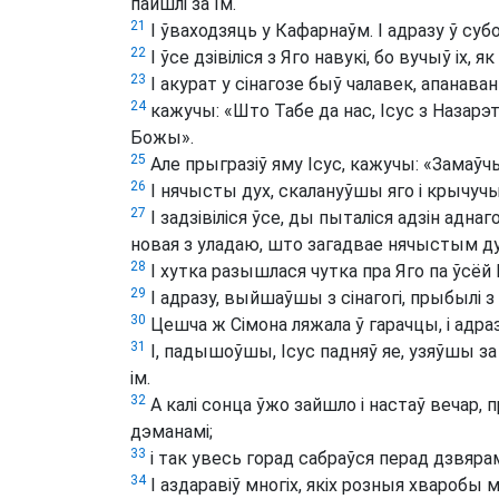
пайшлі за Ім.
21
І ўваходзяць у Кафарнаўм. І адразу ў суб
22
І ўсе дзівіліся з Яго навукі, бо вучыў іх, як
23
І акурат у сінагозе быў чалавек, апанава
24
кажучы: «Што Табе да нас, Ісус з Назарэ
Божы».
25
Але прыгразіў яму Ісус, кажучы: «Замаўчы 
26
І нячысты дух, скалануўшы яго і крычуч
27
І задзівіліся ўсе, ды пыталіся адзін адна
новая з уладаю, што загадвае нячыстым ду
28
І хутка разышлася чутка пра Яго па ўсёй Г
29
І адразу, выйшаўшы з сінагогі, прыбылі з 
30
Цешча ж Сімона ляжала ў гарачцы, і адра
31
І, падышоўшы, Ісус падняў яе, узяўшы за ру
ім.
32
А калі сонца ўжо зайшло і настаў вечар, п
дэманамі;
33
і так увесь горад сабраўся перад дзвярам
34
І аздаравіў многіх, якіх розныя хваробы м