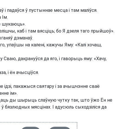
 і падаўся ў пустыннае месца і там маліўся.
 Ім.
бе шукаюць».
лішчы, каб і там вясціць; бо Я дзеля таго прыйшоў».
выганяў дэманаў.
го, упаўшы на калені, кажучы Яму: «Калі хочаш,
у Сваю, дакрануўся да яго, і гаворыць яму: «Хачу,
за, і ён ачысціўся.
ле ідзі, пакажыся святару і за ачышчэнне сваё
нне ім».
аць ды шырыць слаўную чутку так, што ўжо Ён не
 ў бязлюдных мясцінах. І адусюль сыходзіліся да