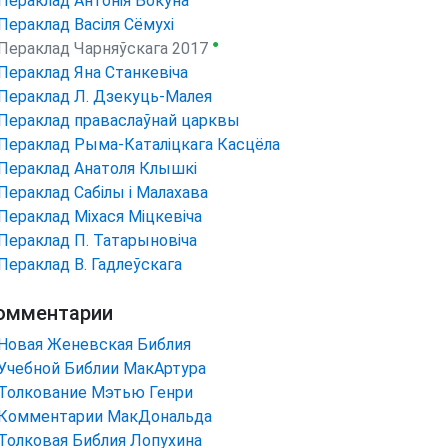
Пераклад Антонія Бокуна
Пераклад Васіля Сёмухі
●
Пераклад Чарняўскага 2017
Пераклад Яна Станкевіча
Пераклад Л. Дзекуць-Малея
Пераклад праваслаўнай царквы
Пераклад Рыма-Каталіцкага Касцёла
Пераклад Анатоля Клышкi
Пераклад Сабілы і Малахава
Пераклад Міхася Міцкевіча
Пераклад П. Татарыновіча
Пераклад В. Гадлеўскага
омментарии
Новая Женевская Библия
Учебной Библии МакАртура
Толкование Мэтью Генри
Комментарии МакДональда
Толковая Библия Лопухина