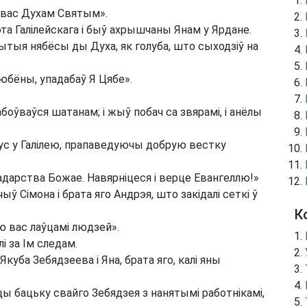
 вас Духам Святым».
эта Галілейскага і быў ахрышчаны Янам у Ярдане.
рытыя нябёсы ды Духа, як голуба, што сыходзіў на
любёны, упадабаў Я Цябе».
абоўваўся шатанам; і жыў побач са звярамі, і анёлы
сус у Галілею, прапаведуючы добрую вестку
аладарства Божае. Навярніцеся і верце Евангеллю!»
ыў Сімона і брата яго Андрэя, што закідалі сеткі ў
К
блю вас лаўцамі людзей».
і за Ім следам.
уба Зебядзеева і Яна, брата яго, калі яны
одцы бацьку свайго Зебядзея з нанятымі работнікамі,