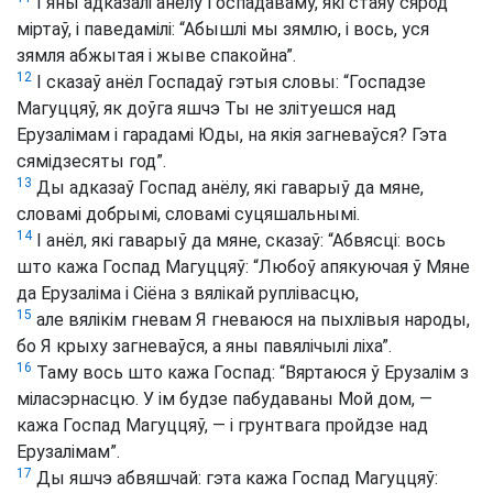
І яны адказалі анёлу Госпадаваму, які стаяў сярод
міртаў, і паведамілі: “Абышлі мы зямлю, і вось, уся
зямля абжытая і жыве спакойна”.
12
І сказаў анёл Госпадаў гэтыя словы: “Госпадзе
Магуццяў, як доўга яшчэ Ты не злітуешся над
Ерузалімам і гарадамі Юды, на якія загневаўся? Гэта
сямідзесяты год”.
13
Ды адказаў Госпад анёлу, які гаварыў да мяне,
словамі добрымі, словамі суцяшальнымі.
14
І анёл, які гаварыў да мяне, сказаў: “Абвясці: вось
што кажа Госпад Магуццяў: “Любоў апякуючая ў Мяне
да Ерузаліма і Сіёна з вялікай руплівасцю,
15
але вялікім гневам Я гневаюся на пыхлівыя народы,
бо Я крыху загневаўся, а яны павялічылі ліха”.
16
Таму вось што кажа Госпад: “Вяртаюся ў Ерузалім з
міласэрнасцю. У ім будзе пабудаваны Мой дом, —
кажа Госпад Магуццяў, — і грунтвага пройдзе над
Ерузалімам”.
17
Ды яшчэ абвяшчай: гэта кажа Госпад Магуццяў: