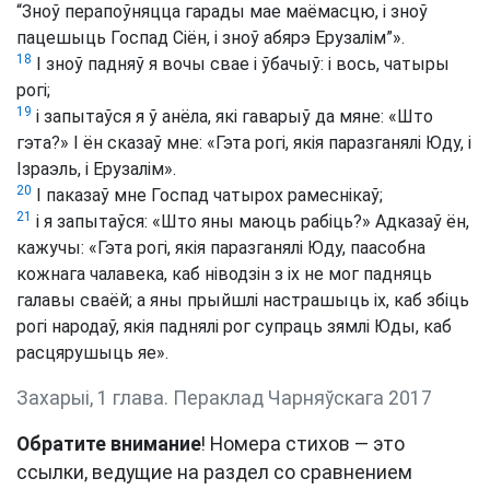
“Зноў перапоўняцца гарады мае маёмасцю, і зноў
пацешыць Госпад Сіён, і зноў абярэ Ерузалім”».
18
І зноў падняў я вочы свае і ўбачыў: і вось, чатыры
рогі;
19
і запытаўся я ў анёла, які гаварыў да мяне: «Што
гэта?» І ён сказаў мне: «Гэта рогі, якія паразганялі Юду, і
Ізраэль, і Ерузалім».
20
І паказаў мне Госпад чатырох рамеснікаў;
21
і я запытаўся: «Што яны маюць рабіць?» Адказаў ён,
кажучы: «Гэта рогі, якія паразганялі Юду, паасобна
кожнага чалавека, каб ніводзін з іх не мог падняць
галавы сваёй; а яны прыйшлі настрашыць іх, каб збіць
рогі народаў, якія паднялі рог супраць зямлі Юды, каб
расцярушыць яе».
Захарыі, 1 глава. Пераклад Чарняўскага 2017
Обратите внимание
! Номера стихов — это
ссылки, ведущие на раздел со сравнением