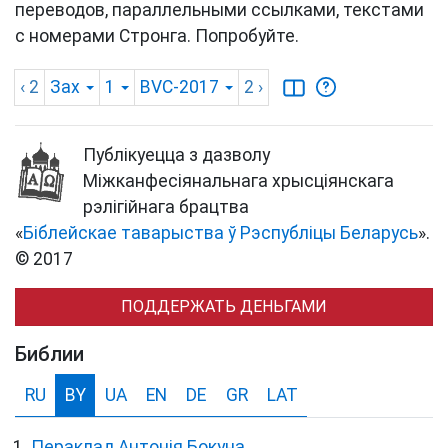
переводов, параллельными ссылками, текстами
с номерами Стронга. Попробуйте.
‹ 2
Зах
1
BVC-2017
2
›
Публікуецца з дазволу
Міжканфесіянальнага хрысціянскага
рэлігійнага брацтва
«
Біблейскае таварыства ў Рэспубліцы Беларусь
».
© 2017
ПОДДЕРЖАТЬ ДЕНЬГАМИ
Библии
RU
BY
UA
EN
DE
GR
LAT
Пераклад Антонія Бокуна