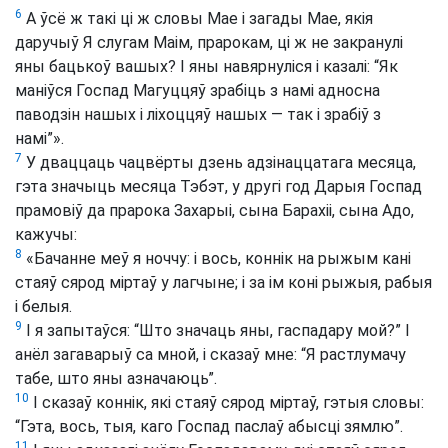
6
А ўсё ж такі ці ж словы Мае і загады Мае, якія
даручыў Я слугам Маім, прарокам, ці ж не закранулі
яны бацькоў вашых? І яны навярнуліся і казалі: “Як
маніўся Госпад Магуццяў зрабіць з намі адносна
паводзін нашых і ліхоццяў нашых — так і зрабіў з
намі”».
7
У дваццаць чацвёрты дзень адзінаццатага месяца,
гэта значыць месяца Тэбэт, у другі год Дарыя Госпад
прамовіў да прарока Захарыі, сына Барахіі, сына Адо,
кажучы:
8
«Бачанне меў я ноччу: і вось, коннік на рыжым кані
стаяў сярод міртаў у лагчыне; і за ім коні рыжыя, рабыя
і белыя.
9
І я запытаўся: “Што значаць яны, гаспадару мой?” І
анёл загаварыў са мной, і сказаў мне: “Я растлумачу
табе, што яны азначаюць”.
10
І сказаў коннік, які стаяў сярод міртаў, гэтыя словы:
“Гэта, вось, тыя, каго Госпад паслаў абысці зямлю”.
11