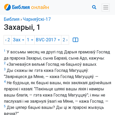
Библия
онлайн
Библия
›
Чарняўскі-17
Захарыі, 1
‹ 2
Зах
1
BVC-2017
2
›
1
У восьмы месяц на другі год Дарыя прамовіў Госпад
да прарока Захарыі, сына Барахіі, сына Адо, кажучы:
2
«Загневаўся вельмі Госпад на бацькоў вашых.
3
Ды скажы ім: гэта кажа Госпад Магуццяў:
“Звярніцеся да Мяне, — кажа Госпад Магуццяў. —
4
Не будзьце, як бацькі вашы, якіх заклікалі даўнейшыя
прарокі і казалі: “Пакіньце шляхі вашы ліхія і намеры
вашы благія, — гэта кажа Госпад Магуццяў”; і яны не
паслухалі і не звярнулі ўвагі на Мяне, — кажа Госпад. —
5
Дзе цяпер бацькі вашы? Ды ці ж прарокі жывуць
вечна?”