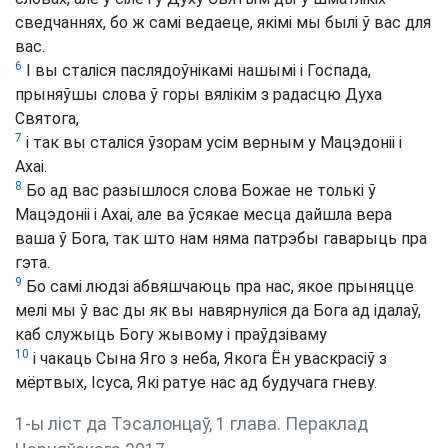
сведчаннях, бо ж самі ведаеце, якімі мы былі ў вас для
вас.
6
І вы сталіся паслядоўнікамі нашымі і Госпада,
прыняўшы слова ў горы вялікім з радасцю Духа
Святога,
7
і так вы сталіся ўзорам усім верным у Мацэдоніі і
Ахаі.
8
Бо ад вас разышлося слова Божае не толькі ў
Мацэдоніі і Ахаі, але ва ўсякае месца дайшла вера
ваша ў Бога, так што нам няма патрэбы гаварыць пра
гэта.
9
Бо самі людзі абвяшчаюць пра нас, якое прыняцце
мелі мы ў вас ды як вы навярнуліся да Бога ад ідалаў,
каб служыць Богу жывому і праўдзіваму
10
і чакаць Сына Яго з неба, Якога Ён уваскрасіў з
мёртвых, Ісуса, Які ратуе нас ад будучага гневу.
1-ы ліст да Тэсалонцаў, 1 глава. Пераклад