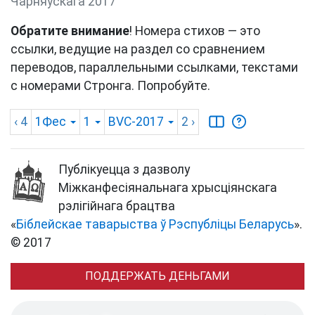
Чарняўскага 2017
Обратите внимание
! Номера стихов — это
ссылки, ведущие на раздел со сравнением
переводов, параллельными ссылками, текстами
с номерами Стронга. Попробуйте.
‹ 4
1Фес
1
BVC-2017
2
›
Публікуецца з дазволу
Міжканфесіянальнага хрысціянскага
рэлігійнага брацтва
«
Біблейскае таварыства ў Рэспубліцы Беларусь
».
© 2017
ПОДДЕРЖАТЬ ДЕНЬГАМИ