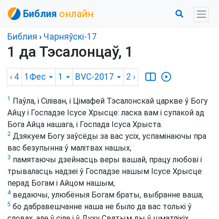
Библия
онлайн
Библия
›
Чарняўскі-17
1 да Тэсалонцаў, 1
‹ 4
1Фес
1
BVC-2017
2
›
1
Паўла, і Сіліван, і Цімафей Тэсалонскай царкве ў Богу
Айцу і Госпадзе Ісусе Хрысце: ласка вам і супакой ад
Бога Айца нашага, і Госпада Ісуса Хрыста.
2
Дзякуем Богу заўсёды за вас усіх, успамінаючы пра
вас безупынна ў малітвах нашых,
3
памятаючы дзейнасць веры вашай, працу любові і
трываласць надзеі ў Госпадзе нашым Ісусе Хрысце
перад Богам і Айцом нашым,
4
ведаючы, улюбёныя Богам браты, выбранне ваша,
5
бо дабравешчанне наша не было да вас толькі ў
словах, але ў сіле і ў Духу Святым ды ў шматлікіх