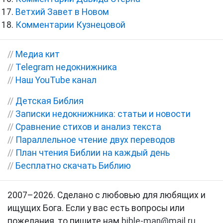
Ветхий Завет в Новом
Комментарии Кузнецовой
//
Медиа кит
//
Telegram недокнижника
//
Наш YouTube канал
//
Детская Библия
//
Записки недокнижника: статьи и новости
//
Сравнение стихов и анализ текста
//
Параллельное чтение двух переводов
//
План чтения Библии на каждый день
//
Бесплатно скачать Библию
2007–2026. Сделано с любовью для любящих и
ищущих Бога. Если у вас есть вопросы или
пожелания, то пишите нам
bible-man@mail.ru
.