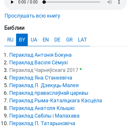
Прослушать всю книгу
Библии
RU
BY
UA
EN
DE
GR
LAT
Пераклад Антонія Бокуна
Пераклад Васіля Сёмухі
●
Пераклад Чарняўскага 2017
Пераклад Яна Станкевіча
Пераклад Л. Дзекуць-Малея
Пераклад праваслаўнай царквы
Пераклад Рыма-Каталіцкага Касцёла
Пераклад Анатоля Клышкi
Пераклад Сабілы і Малахава
Пераклад П. Татарыновіча