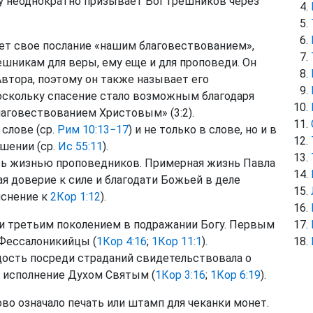
му неоднократно призывает Бог грешников через
т свое послание «нашим благовествованием»,
ешникам для веры, ему еще и для проповеди. Он
 Автора, поэтому он также называет его
Поскольку спасение стало возможным благодаря
лаговествованием Христовым» (3:2).
слове (ср.
Рим 10:13−17
) и не только в слове, но и в
ршении (ср.
Ис 55:11
).
ь жизнью проповедников. Примерная жизнь Павла
я доверие к силе и благодати Божьей в деле
яснение к
2Кор 1:12
).
 третьим поколением в подражании Богу. Первым
 Фессалоникийцы (
1Кор 4:16
;
1Кор 11:1
).
адость посреди страданий свидетельствовала о
о исполнение Духом Святым (
1Кор 3:16
;
1Кор 6:19
).
ово означало печать или штамп для чеканки монет.