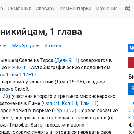
ио
Симфония
Словари
Комментарии
Изучение
никийцам, 1 глава
а
МакАртур
2
глава
›
ывшем Савле из Тарса (
Деян 9:11
) содержатся в
ение к
Рим 1:1
. Автобиографические сведения см.
6
и
1Тим 1:12−17
.
Б
онерском путешествии (Деян 15−18), позднее
также Силой.
7−23
), участник второго и третьего миссионерских
заточения в Риме (
Флп 1:1
;
Кол 1:1
;
Флм 1:1
).
торое время в тюрьме (
Евр 13:23
). Первое послание
есе, содержало наставления о жизни церкви (ср.
извал Тимофея быть твердым и верно
жидал скорую смерть и готовился передать свое