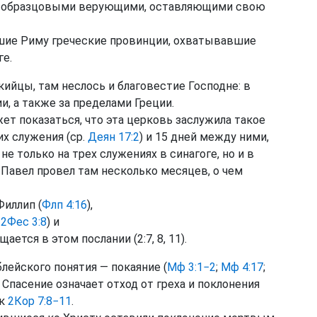
и образцовыми верующими, оставляющими свою
ие Риму греческие провинции, охватывавшие
ге.
ийцы, там неслось и благовестие Господне: в
и, а также за пределами Греции.
ет показаться, что эта церковь заслужила такое
х служения (ср.
Деян 17:2
) и 15 дней между ними,
е только на трех служениях в синагоге, но и в
 Павел провел там несколько месяцев, о чем
Филлип (
Флп 4:16
),
;
2Фес 3:8
) и
ается в этом послании (2:7, 8, 11).
лейского понятия — покаяние (
Мф 3:1−2
;
Мф 4:17
;
. Спасение означает отход от греха и поклонения
 к
2Кор 7:8−11
.