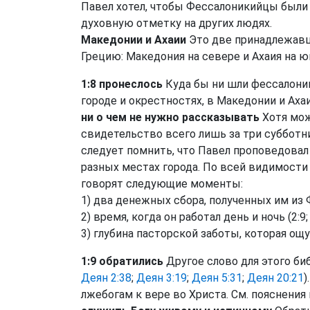
Павел хотел, чтобы Фессалоникийцы был
духовную отметку на других людях.
Македонии и Ахаии
Это две принадлежавш
Грецию: Македония на севере и Ахаия на ю
1:8 пронеслось
Куда бы ни шли фессалоник
городе и окрестностях, в Македонии и Ахаи
ни о чем не нужно рассказывать
Хотя мож
свидетельство всего лишь за три субботни
следует помнить, что Павел проповедовал н
разных местах города. По всей видимости
говорят следующие моменты:
1) два денежных сбора, полученных им из 
2) время, когда он работал день и ночь (2:9
3) глубина пасторской заботы, которая ощущ
1:9 обратились
Другое слово для этого биб
Деян 2:38
;
Деян 3:19
;
Деян 5:31
;
Деян 20:21
)
лжебогам к вере во Христа. См. пояснения