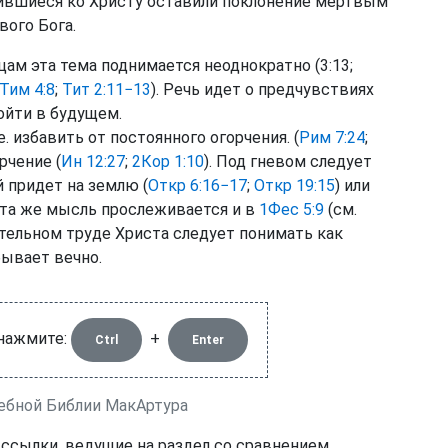
вшиеся ко Христу оставили поклонение мертвым
ого Бога.
ам эта тема поднимается неоднократно (3:13;
Тим 4:8
;
Тит 2:11−13
). Речь идет о предчувствиях
ойти в будущем.
е. избавить от постоянного огорчения. (
Рим 7:24
;
рчение (
Ин 12:27
;
2Кор 1:10
). Под гневом следует
 придет на землю (
Откр 6:16−17
;
Откр 19:15
) или
 Эта же мысль прослеживается и в
1Фес 5:9
(см.
ительном труде Христа следует понимать как
бывает вечно.
 нажмите:
+
Ctrl
Enter
чебной Библии МакАртура
 ссылки, ведущие на раздел со сравнением