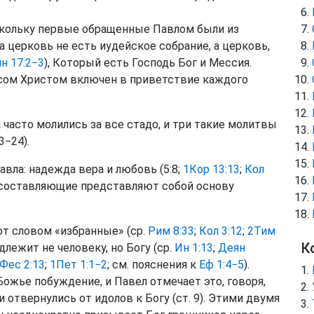
ольку первые обращенные Павлом были из
а церковь не есть иудейское собрание, а церковь,
н 17:2−3
), Который есть Господь Бог и Мессия.
сом Христом включен в приветствие каждого
 часто молились за все стадо, и три такие молитвы
3−24).
ла: надежда вера и любовь (5:8;
1Кор 13:13
;
Кол
ти составляющие представляют собой основу
т словом «избранные» (ср.
Рим 8:33
;
Кол 3:12
;
2Тим
К
длежит не человеку, но Богу (ср.
Ин 1:13
;
Деян
Фес 2:13
;
1Пет 1:1−2
; см. пояснения к
Еф 1:4−5
).
Божье побуждение, и Павел отмечает это, говоря,
и отвернулись от идолов к Богу (ст. 9). Этими двумя