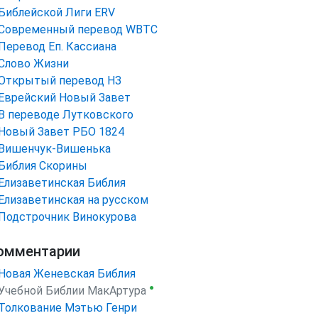
Библейской Лиги ERV
Cовременный перевод WBTC
Перевод Еп. Кассиана
Слово Жизни
Открытый перевод НЗ
Еврейский Новый Завет
В переводе Лутковского
Новый Завет РБО 1824
Вишенчук-Вишенька
Библия Скорины
Елизаветинская Библия
Елизаветинская на русском
Подстрочник Винокурова
омментарии
Новая Женевская Библия
●
Учебной Библии МакАртура
Толкование Мэтью Генри