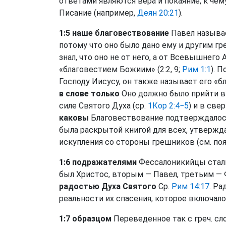
ответами являются вера и покаяние, к че
Писание (например,
Деян 20:21
).
1:5 наше благовествование
Павел называе
потому что оно было дано ему и другим гр
знал, что оно не от него, а от Всевышнего
«благовестием Божиим» (2:2, 9;
Рим 1:1
). 
Господу Иисусу, он также называет его «б
в слове только
Оно должно было прийти в 
силе Святого Духа (ср.
1Кор 2:4−5
) и в све
каковы
Благовествование подтверждалос
была раскрытой книгой для всех, утвержда
искупления со стороны грешников (см. по
1:6 подражателями
Фессалоникийцы стали
был Христос, вторым — Павел, третьим —
радостью Духа Святого
Ср.
Рим 14:17
. Р
реальности их спасения, которое включал
1:7 образцом
Переведенное так с греч. сл