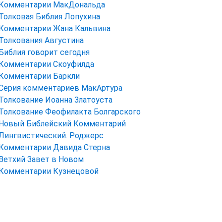
Комментарии МакДональда
Толковая Библия Лопухина
Комментарии Жана Кальвина
Толкования Августина
Библия говорит сегодня
Комментарии Скоуфилда
Комментарии Баркли
Серия комментариев МакАртура
Толкование Иоанна Златоуста
Толкование Феофилакта Болгарского
Новый Библейский Комментарий
Лингвистический. Роджерс
Комментарии Давида Стерна
Ветхий Завет в Новом
Комментарии Кузнецовой