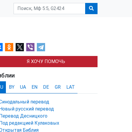
Я ХОЧУ ПОМОЧЬ
иблии
RU
BY
UA
EN
DE
GR
LAT
Синодальный перевод
Новый русский перевод
Перевод Десницкого
Под редакцией Кулаковых
Открытая Библия