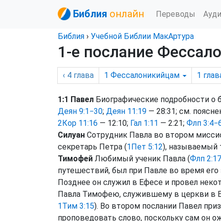
Библия
онлайн
Переводы
Ауд
Библия
›
Учебной Библии МакАртура
1-е послание Фессало
‹ 4
глава
1 Фессалоникийцам
1
глав
1:1 Павел
Биографические подробности о б
Деян 9:1−30
;
Деян 11:19
— 28:31; см. поясн
2Кор 11:16
— 12:10;
Гал 1:11
— 2:21;
Флп 3:4−
Силуан
Сотрудник Павла во втором мисси
секретарь Петра (
1Пет 5:12
), называемый 
Тимофей
Любимый ученик Павла (
Флп 2:1
путешествий, был при Павле во время его 
Позднее он служил в Ефесе и провел неко
Павла Тимофею, служившему в церкви в Еф
1Тим 3:15
). Во втором послании Павел пр
проповедовать слово, поскольку сам он о