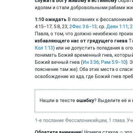
служить Богу живому и истинному
Обрати
идолам и стали добровольными рабами жив
1:10 ожидать
В посланиях к фессалоникийц
4:15−17; 5:8, 23;
2Фес 3:6−13
; ср.
Деян 1:11
;
2
Павла, о том, что должно неизбежно произ
избавляющего нас от грядущего гнева
Т.
Кол 1:13
) или не допустить попадания в ого
понимать Божий временный гнев, который
Божий вечный гнев (
Ин 3:36
;
Рим 5:9−10
).
пояснение там же). Оба этих места о спас
освобождение из ада, где Божий гнев пре
Нашли в тексте
ошибку
? Выделите её и
1-е послание Фессалоникийцам, 1 глава. У
Обратите внимание
! Номера стихов — это