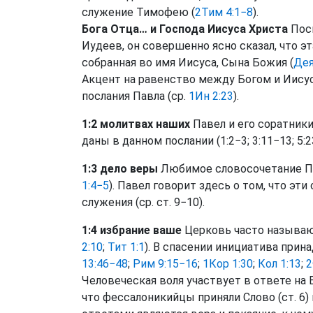
служение Тимофею (
2Тим 4:1−8
).
Бога Отца… и Господа Иисуса Христа
Поск
Иудеев, он совершенно ясно сказал, что эт
собранная во имя Иисуса, Сына Божия (
Дея
Акцент на равенство между Богом и Иису
послания Павла (ср.
1Ин 2:23
).
1:2 молитвах наших
Павел и его соратники
даны в данном послании (1:2−3; 3:11−13; 5:2
1:3 дело веры
Любимое словосочетание Пав
1:4−5
). Павел говорит здесь о том, что э
служения (ср. ст. 9−10).
1:4 избрание ваше
Церковь часто называю
2:10
;
Тит 1:1
). В спасении инициатива прина
13:46−48
;
Рим 9:15−16
;
1Кор 1:30
;
Кол 1:13
;
2
Человеческая воля участвует в ответе на 
что фессалоникийцы приняли Слово (ст. 6) 