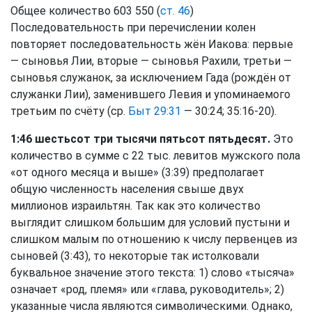
Общее количество 603 550 (
ст. 46
)
Последовательность при перечислении колен
повторяет последовательность жён Иакова: первые
— сыновья Лии, вторые — сыновья Рахили, третьи —
сыновья служанок, за исключением Гада (рождён от
служанки Лии), заменившего Левия и упоминаемого
третьим по счёту (ср.
Быт 29:31
— 30:24; 35:16-20).
1:46 шестьсот три тысячи пятьсот пятьдесят.
Это
количество в сумме с 22 тыс. левитов мужского пола
«от одного месяца и выше» (3:39) предполагает
общую численность населения свыше двух
миллионов израильтян. Так как это количество
выглядит слишком большим для условий пустыни и
слишком малым по отношению к числу первенцев из
сыновей (3:43), то некоторые так истолковали
буквальное значение этого текста: 1) слово «тысяча»
означает «род, племя» или «глава, руководитель»; 2)
указанные числа являются символическими. Однако,