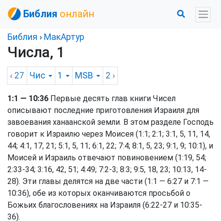
Библия
онлайн
Библия
›
МакАртур
Числа, 1
‹ 27
Чис
1
MSB
2
›
1:1 — 10:36
Первые десять глав книги Чисел
описывают последние приготовления Израиля для
завоевания ханаанской земли. В этом разделе Господь
говорит к Израилю через Моисея (1:1; 2:1; 3:1, 5, 11, 14,
44; 4:1, 17, 21; 5:1, 5, 11; 6:1, 22; 7:4; 8:1, 5, 23; 9:1, 9; 10:1), и
Моисей и Израиль отвечают повиновением (1:19, 54;
2:33-34; 3:16, 42, 51; 4:49; 7:2-3; 8:3; 9:5, 18, 23; 10:13, 14-
28). Эти главы делятся на две части (1:1 — 6:27 и 7:1 —
10:36), обе из которых оканчиваются просьбой о
Божьих благословениях на Израиля (6:22-27 и 10:35-
36).