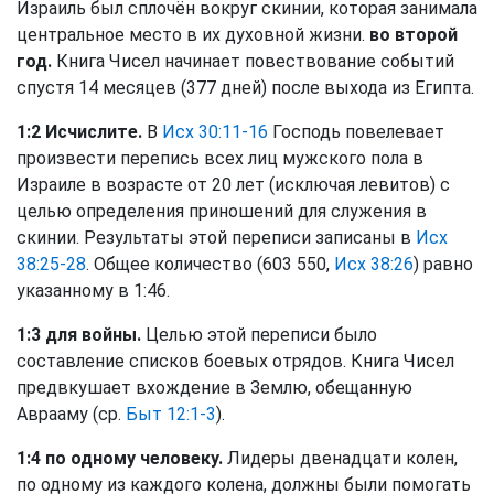
Израиль был сплочён вокруг скинии, которая занимала
центральное место в их духовной жизни.
во второй
год.
Книга Чисел начинает повествование событий
спустя 14 месяцев (377 дней) после выхода из Египта.
1:2 Исчислите.
В
Исх 30:11-16
Господь повелевает
произвести перепись всех лиц мужского пола в
Израиле в возрасте от 20 лет (исключая левитов) с
целью определения приношений для служения в
скинии. Результаты этой переписи записаны в
Исх
38:25-28
. Общее количество (603 550,
Исх 38:26
) равно
указанному в 1:46.
1:3 для войны.
Целью этой переписи было
составление списков боевых отрядов. Книга Чисел
предвкушает вхождение в Землю, обещанную
Аврааму (ср.
Быт 12:1-3
).
1:4 по одному человеку.
Лидеры двенадцати колен,
по одному из каждого колена, должны были помогать