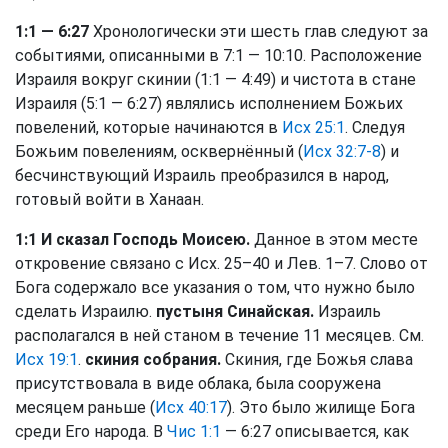
1:1 — 6:27
Хронологически эти шесть глав следуют за
событиями, описанными в 7:1 — 10:10. Расположение
Израиля вокруг скинии (1:1 — 4:49) и чистота в стане
Израиля (5:1 — 6:27) являлись исполнением Божьих
повелений, которые начинаются в
Исх 25:1
. Следуя
Божьим повелениям, осквернённый (
Исх 32:7-8
) и
бесчинствующий Израиль преобразился в народ,
готовый войти в Ханаан.
1:1 И сказал Господь Моисею.
Данное в этом месте
откровение связано с Исх. 25–40 и Лев. 1–7. Слово от
Бога содержало все указания о том, что нужно было
сделать Израилю.
пустыня Синайская.
Израиль
располагался в ней станом в течение 11 месяцев. См.
Исх 19:1
.
скиния собрания.
Скиния, где Божья слава
присутствовала в виде облака, была сооружена
месяцем раньше (
Исх 40:17
). Это было жилище Бога
среди Его народа. В
Чис 1:1
— 6:27 описывается, как