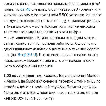
если «тысяча» не является прямым значением в этой
главе, то
ст. 46
следовало бы читать: 598 «родов» или
«начальников» с количеством 5 500 человек. Из этого
следует, что слово «тысяча» следует рассматривать
в буквальном смысле. Кроме того, мы не находим
текстового свидетельства, что эти цифры
— символические. Единственным выводом может
быть только то, что Господь заботился более чем о
двух миллионах человек в пустыне в течение сорока
лет (ср.
Втор 8:3-4
). Искажение количества является
искажением Божьей цели в этом — показать силу
Бога в сохранении Израиля.
1:50 поручи левитам.
Колено Левия, включая Моисея
и Аарона, не было включено в перепись, так как было
освобождено от военной службы. Левиты должны
были служить Богу, нося скинию, а также служа при
ней (ср. 3:5-13; 4:1-33, 46-49).