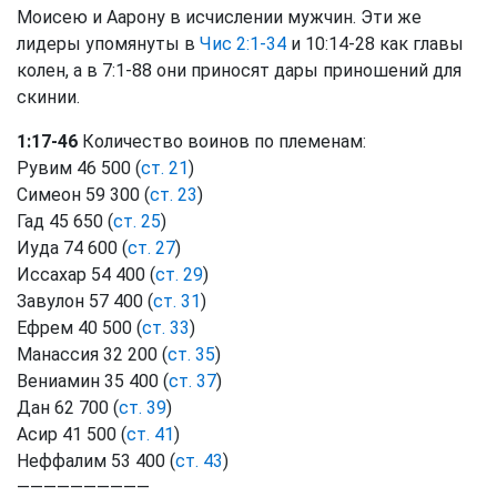
Моисею и Аарону в исчислении мужчин. Эти же
лидеры упомянуты в
Чис 2:1-34
и 10:14-28 как главы
колен, а в 7:1-88 они приносят дары приношений для
скинии.
1:17-46
Количество воинов по племенам:
Рувим 46 500 (
ст. 21
)
Симеон 59 300 (
ст. 23
)
Гад 45 650 (
ст. 25
)
Иуда 74 600 (
ст. 27
)
Иссахар 54 400 (
ст. 29
)
Завулон 57 400 (
ст. 31
)
Ефрем 40 500 (
ст. 33
)
Манассия 32 200 (
ст. 35
)
Вениамин 35 400 (
ст. 37
)
Дан 62 700 (
ст. 39
)
Асир 41 500 (
ст. 41
)
Неффалим 53 400 (
ст. 43
)
——————————