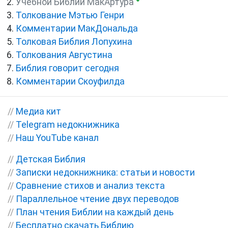
Учебной Библии МакАртура
Толкование Мэтью Генри
Комментарии МакДональда
Толковая Библия Лопухина
Толкования Августина
Библия говорит сегодня
Комментарии Скоуфилда
//
Медиа кит
//
Telegram недокнижника
//
Наш YouTube канал
//
Детская Библия
//
Записки недокнижника: статьи и новости
//
Сравнение стихов и анализ текста
//
Параллельное чтение двух переводов
//
План чтения Библии на каждый день
//
Бесплатно скачать Библию