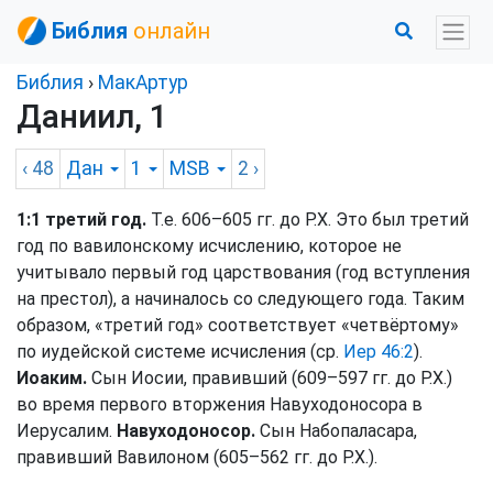
Библия
онлайн
Библия
›
МакАртур
Даниил, 1
‹ 48
Дан
1
MSB
2
›
1:1 третий год.
Т.е. 606–605 гг. до Р.Х. Это был третий
год по вавилонскому исчислению, которое не
учитывало первый год царствования (год вступления
на престол), а начиналось со следующего года. Таким
образом, «третий год» соответствует «четвёртому»
по иудейской системе исчисления (ср.
Иер 46:2
).
Иоаким.
Сын Иосии, правивший (609–597 гг. до Р.Х.)
во время первого вторжения Навуходоносора в
Иерусалим.
Навуходоносор.
Сын Набопаласара,
правивший Вавилоном (605–562 гг. до Р.Х.).