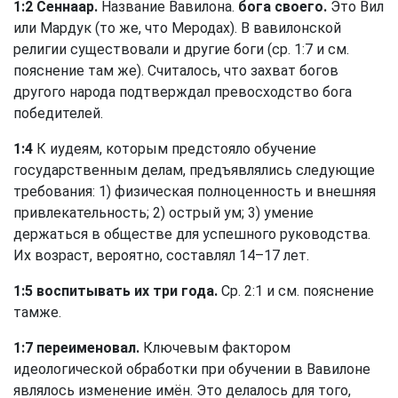
1:2 Сеннаар.
Название Вавилона.
бога своего.
Это Вил
или Мардук (то же, что Меродах). В вавилонской
религии существовали и другие боги (ср. 1:7 и см.
пояснение там же). Считалось, что захват богов
другого народа подтверждал превосходство бога
победителей.
1:4
К иудеям, которым предстояло обучение
государственным делам, предъявлялись следующие
требования: 1) физическая полноценность и внешняя
привлекательность; 2) острый ум; 3) умение
держаться в обществе для успешного руководства.
Их возраст, вероятно, составлял 14–17 лет.
1:5 воспитывать их три года.
Ср. 2:1 и см. пояснение
тамже.
1:7 переименовал.
Ключевым фактором
идеологической обработки при обучении в Вавилоне
являлось изменение имён. Это делалось для того,