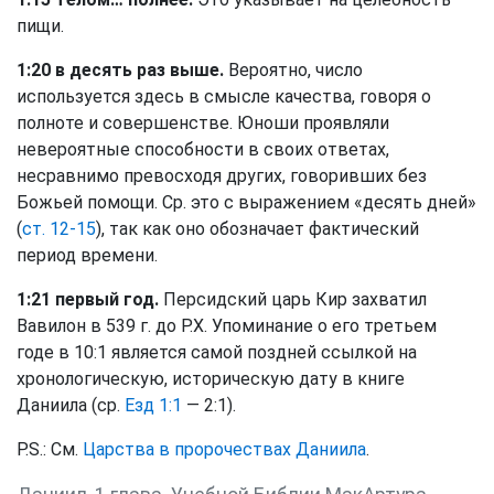
пищи.
1:20 в десять раз выше.
Вероятно, число
используется здесь в смысле качества, говоря о
полноте и совершенстве. Юноши проявляли
невероятные способности в своих ответах,
несравнимо превосходя других, говоривших без
Божьей помощи. Ср. это с выражением «десять дней»
(
ст. 12-15
), так как оно обозначает фактический
период времени.
1:21 первый год.
Персидский царь Кир захватил
Вавилон в 539 г. до Р.Х. Упоминание о его третьем
годе в 10:1 является самой поздней ссылкой на
хронологическую, историческую дату в книге
Даниила (ср.
Езд 1:1
— 2:1).
P.S.: См.
Царства в пророчествах Даниила
.