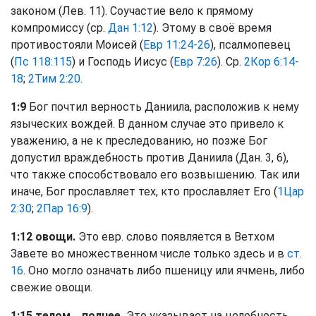
законом (Лев. 11). Соучастие вело к прямому
компромиссу (ср.
Дан 1:12
). Этому в своё время
противостояли Моисей (
Евр 11:24-26
), псалмопевец
(
Пс 118:115
) и Господь Иисус (
Евр 7:26
). Ср.
2Кор 6:14-
18
;
2Тим 2:20
.
1:9
Бог почтил верность Даниила, расположив к нему
языческих вождей. В данном случае это привело к
уважению, а не к преследованию, но позже Бог
допустил враждебность против Даниила (Дан. 3, 6),
что также способствовало его возвышению. Так или
иначе, Бог прославляет тех, кто прославляет Его (
1Цар
2:30
;
2Пар 16:9
).
1:12 овощи.
Это евр. слово появляется в Ветхом
Завете во множественном числе только здесь и в
ст.
16
. Оно могло означать либо пшеницу или ячмень, либо
свежие овощи.
1:15 телом… полнее.
Это указывает на целебность