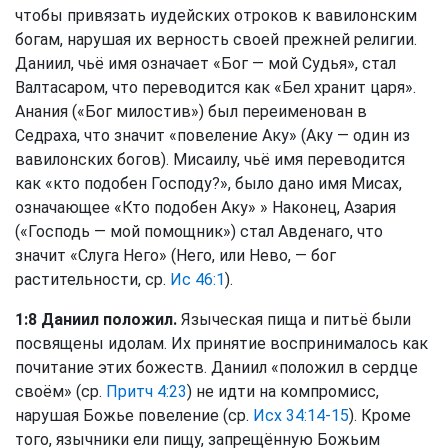
чтобы привязать иудейских отроков к вавилонским
богам, нарушая их верность своей прежней религии.
Даниил, чьё имя означает «Бог — мой Судья», стал
Валтасаром, что переводится как «Бел хранит царя».
Анания («Бог милостив») был переименован в
Седраха, что значит «повеление Аку» (Аку — один из
вавилонских богов). Мисаилу, чьё имя переводится
как «кто подобен Господу?», было дано имя Мисах,
означающее «Кто подобен Аку» » Наконец, Азария
(«Господь — мой помощник») стал Авденаго, что
значит «Слуга Него» (Него, или Нево, — бог
растительности, ср.
Ис 46:1
).
1:8 Даниил положил.
Языческая пища и питьё были
посвящены идолам. Их принятие воспринималось как
почитание этих божеств. Даниил «положил в сердце
своём» (ср.
Притч 4:23
) не идти на компромисс,
нарушая Божье повеление (ср.
Исх 34:14-15
). Кроме
того, язычники ели пищу, запрещённую Божьим