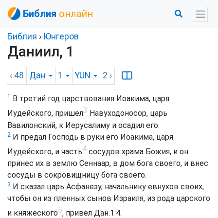
Библия
онлайн
Библия
›
Юнгеров
Даниил, 1
‹ 48
Дан
1
YUN
2
›
1
В третий год царствования Иоакима, царя
3
Иудейского, пришел
Навуходоносор, царь
Вавилонский, к Иерусалиму и осадил его.
2
И предал Господь в руки его Иоакима, царя
4
Иудейского, и часть
сосудов храма Божия, и он
принес их в землю Сеннаар, в дом бога своего, и внес
сосуды в сокровищницу бога своего.
3
И сказал царь Асфанезу, начальнику евнухов своих,
чтобы он из пленных сынов Израиля, из рода царского
5
и княжеского
, привел Дан.1:4.