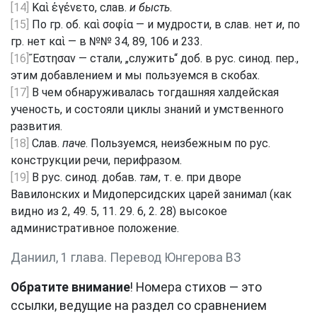
[14]
Καὶ ἐγένετο, слав.
и бысть
.
[15]
По гр. об. καὶ σοφία — и мудрости, в слав. нет
и
, по
гр. нет καὶ — в №№ 34, 89, 106 и 233.
[16]
Ἔστησαν — стали, „служить“ доб. в рус. синод. пер.,
этим добавлением и мы пользуемся в скобах.
[17]
В чем обнаруживалась тогдашняя халдейская
ученость, и состояли циклы знаний и умственного
развития.
[18]
Слав.
паче
. Пользуемся, неизбежным по рус.
конструкции речи, перифразом.
[19]
В рус. синод. добав.
там
, т. е. при дворе
Вавилонских и Мидоперсидских царей занимал (как
видно из 2, 49. 5, 11. 29. 6, 2. 28) высокое
административное положение.
Даниил, 1 глава. Перевод Юнгерова ВЗ
Обратите внимание
! Номера стихов — это
ссылки, ведущие на раздел со сравнением