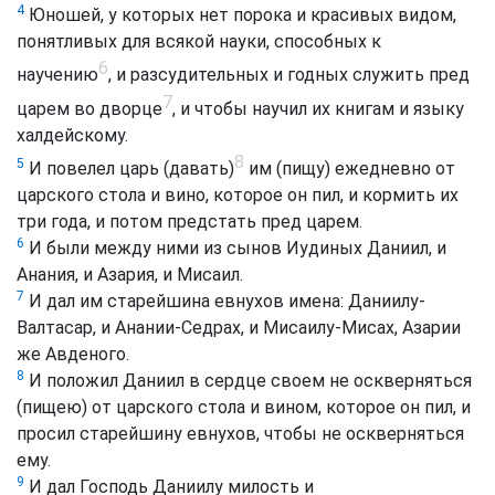
4
Юношей, у которых нет порока и красивых видом,
понятливых для всякой науки, способных к
6
научению
, и разсудительных и годных служить пред
7
царем во дворце
, и чтобы научил их книгам и языку
халдейскому.
8
5
И повелел царь (давать)
им (пищу) ежедневно от
царского стола и вино, которое он пил, и кормить их
три года, и потом предстать пред царем.
6
И были между ними из сынов Иудиных Даниил, и
Анания, и Азария, и Мисаил.
7
И дал им старейшина евнухов имена: Даниилу-
Валтасар, и Анании-Седрах, и Мисаилу-Мисах, Азарии
же Авденого.
8
И положил Даниил в сердце своем не оскверняться
(пищею) от царского стола и вином, которое он пил, и
просил старейшину евнухов, чтобы не оскверняться
ему.
9
И дал Господь Даниилу милость и