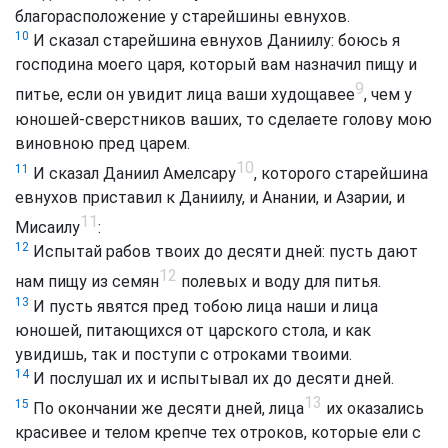
благорасположение у старейшины евнухов.
10
И сказал старейшина евнухов Даниилу: боюсь я
господина моего царя, который вам назначил пищу и
9
питье, если он увидит лица ваши худощавее
, чем у
юношей-сверстников ваших, то сделаете голову мою
виновною пред царем.
10
11
И сказал Даниил Амелсару
, которого старейшина
евнухов приставил к Даниилу, и Анании, и Азарии, и
11
Мисаилу
:
12
Испытай рабов твоих до десяти дней: пусть дают
12
нам пищу из семян
полевых и воду для питья.
13
И пусть явятся пред тобою лица наши и лица
юношей, питающихся от царского стола, и как
увидишь, так и поступи с отроками твоими.
14
И послушал их и испытывал их до десяти дней.
13
15
По окончании же десяти дней, лица
их оказались
красивее и телом крепче тех отроков, которые ели с