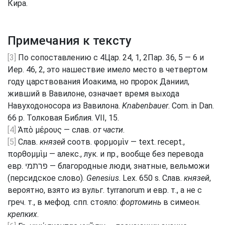
Кира.
Примечания к тексту
[3]
По сопоставлению с 4Цар. 24, 1, 2Пар. 36, 5 — 6 и
Иер. 46, 2, это нашествие имело место в четвертом
году царствования Иоакима, но пророк Даниил,
живший в Вавилоне, означает время выхода
Навуходоносора из Вавилона.
Knabenbauer
. Com. in Dan.
66 р. Толковая Библия. VII, 15.
[4]
Ἀπὸ μέρους — слав.
от части
.
[5]
Слав.
князей
соотв. φορμομὶν — text. recept.,
πορθομμὶμ — алекс., лук. и пр., вообще без перевода
евр. פרתמי — благородные люди, знатные, вельможи
(персидское слово).
Genesius
. Lex. 650 s. Слав.
князей
,
вероятно, взято из вульг. tyrranorum и евр. т., а не с
греч. т., в мефод. спп. стояло:
фортоминь
в симеон.
крепких
.