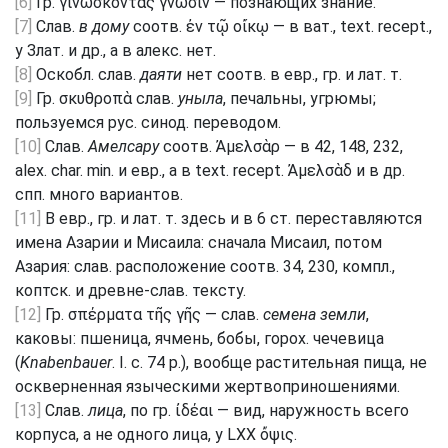
[6]
Гр. γινώσκοντας γνῶσιν — познающих знание.
[7]
Слав.
в дому
соотв. ἐν τῷ οἴκῳ — в ват., text. recept.,
у Злат. и др., а в алекс. нет.
[8]
Оскобл. слав.
даяти
нет соотв. в евр., гр. и лат. т.
[9]
Гр. σκυθροπὰ слав.
уныла
, печальны, угрюмы;
пользуемся рус. синод. переводом.
[10]
Слав.
Амелсару
соотв. Ἀμελσὰρ — в 42, 148, 232,
alex. char. min. и евр., а в text. recept. Ἀμελσὰδ и в др.
спп. много вариантов.
[11]
В евр., гр. и лат. т. здесь и в 6 ст. переставляются
имена Азарии и Мисаила: сначала Мисаил, потом
Азария: слав. расположение соотв. 34, 230, компл.,
коптск. и древне-слав. тексту.
[12]
Гр. σπέρματα τῆς γῆς — слав.
семена земли
,
каковы: пшеница, ячмень, бобы, горох. чечевица
(
Knabenbauer
. I. с. 74 р.), вообще растительная пища, не
оскверненная языческими жертвоприношениями.
[13]
Слав.
лица
, по гр. ἰδέαι — вид, наружность всего
корпуса, а не одного лица, у LXX ὄψις.