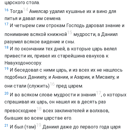
царского стола.
14
16
Тогда
Амелсар удалил кушанье их и вино для
питья и давал им семена.
17
И четырем сим отрокам Господь даровал знание и
15
понимание всякой книжной
мудрости, а Даниил
разумел всякое видение и сны.
18
И по окончании тех дней, в которые царь велел
привести их, привел их старейшина евнухов к
Навуходоносору.
19
И беседовал с ними царь, и из всех их не нашлось
подобных Даниилу, и Анании, и Азарии, и Мисаилу, и
16
они стали (служить)
пред царем.
17
20
И во всяком слове мудрости и знания
, о которых
спрашивал их царь, он нашел их в десять раз
18
превосходнее
всех заклинателей и волхвов,
бывших во всем царстве его.
19
21
И был (там)
Даниил даже до первого года царя