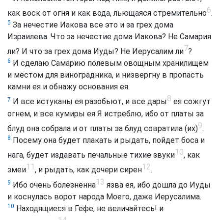
6
как воск от огня и как вода, льющаяся стремительно
.
5
За нечестие Иакова все это и за грех дома
Израилева. Что за нечестие дома Иакова? Не Самария
7
ли? И что за грех дома Иуды? Не Иерусалим ли
?
6
И сделаю Самарию полевым овощным хранилищем
и местом для виноградника, и низвергну в пропасть
камни ея и обнажу основания ея.
8
7
И все истуканы ея разобьют, и все дары
ея сожгут
огнем, и все кумиры ея Я истреблю, ибо от платы за
9
блуд она собрала и от платы за блуд совратила (их)
.
8
Посему она будет плакать и рыдать, пойдет боса и
10
нага, будет издавать печальные тихие звуки
, как
11
12
змеи
, и рыдать, как дочери сирен
.
13
9
Ибо очень болезненна
язва ея, ибо дошла до Иуды
и коснулась ворот народа Моего, даже Иерусалима.
10
Находящиеся в Гефе, не величайтесь! и