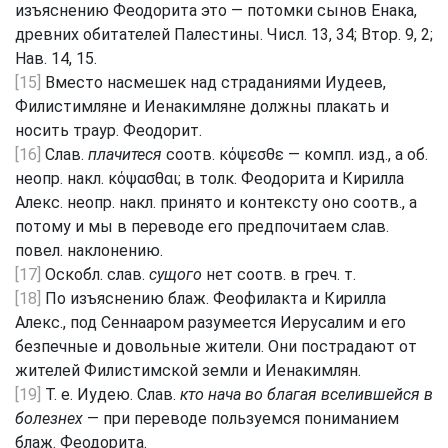
изъяснению Феодорита это — потомки сынов Енака,
древних обитателей Палестины. Числ. 13, 34; Втор. 9, 2;
Нав. 14, 15.
[15]
Вместо насмешек над страданиями Иудеев,
Филистимляне и Иенакимляне должны плакать и
носить траур. Феодорит.
[16]
Слав.
плачитеся
соотв. κόψεσθε — компл. изд., а об.
неопр. накл. κόψασθαι; в толк. Феодорита и Кирилла
Алекс. неопр. накл. принято и контексту оно соотв., а
потому и мы в переводе его предпочитаем слав.
повел. наклонению.
[17]
Оскобл. слав.
сущого
нет соотв. в греч. т.
[18]
По изъяснению блаж. Феофилакта и Кирилла
Алекс., под Сеннааром разумеется Иерусалим и его
безпечные и довольные жители. Они пострадают от
жителей Филистимской земли и Иенакимлян.
[19]
Т. е. Иудею. Слав.
кто нача во благая вселившейся в
болезнех
— при переводе пользуемся пониманием
блаж. Феодорита.