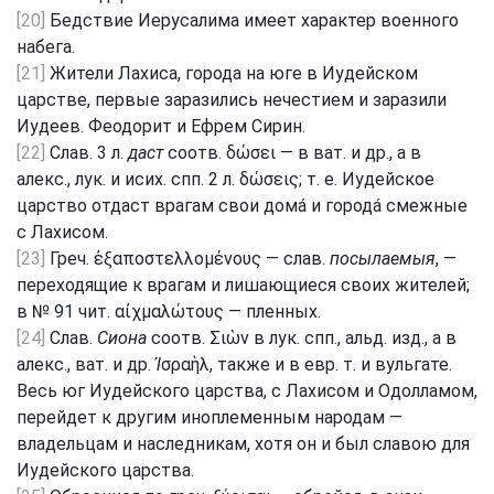
[20]
Бедствие Иерусалима имеет характер военного
набега.
[21]
Жители Лахиса, города на юге в Иудейском
царстве, первые заразились нечестием и заразили
Иудеев. Феодорит и Ефрем Сирин.
[22]
Слав. 3 л.
даст
соотв. δώσει — в ват. и др., а в
алекс., лук. и исих. спп. 2 л. δώσεις; т. е. Иудейское
царство отдаст врагам свои домá и городá смежные
с Лахисом.
[23]
Греч. ἐξαποστελλομένους — слав.
посылаемыя
, —
переходящие к врагам и лишающиеся своих жителей;
в № 91 чит. αἰχμαλώτους — пленных.
[24]
Слав.
Сиона
соотв. Σιὼν в лук. спп., альд. изд., а в
алекс., ват. и др.
Ἰ
σραὴλ, также и в евр. т. и вульгате.
Весь юг Иудейского царства, с Лахисом и Одолламом,
перейдет к другим иноплеменным народам —
владельцам и наследникам, хотя он и был славою для
Иудейского царства.