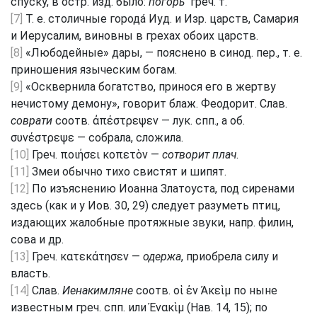
спуску, в остр. изд. было:
погорь
­ греч. т.
[7]
Т. е. столичные городá Иуд. и Изр. царств, Самария
и Иерусалим, виновны в грехах обоих царств.
[8]
«Любодейные» дары, — пояснено в синод. пер., т. е.
приношения языческим богам.
[9]
«Осквернила богатство, принося его в жертву
нечистому демону», говорит блаж. Феодорит. Слав.
соврати
соотв. ἀπέστρεψεν — лук. спп., а об.
συνέστρεψε — собрала, сложила.
[10]
Греч. ποιήσει κοπετὸν —
сотворит плач
.
[11]
Змеи обычно тихо свистят и шипят.
[12]
По изъяснению Иоанна Златоуста, под сиренами
здесь (как и у Иов. 30, 29) следует разуметь птиц,
издающих жалобные протяжные звуки, напр. филин,
сова и др.
[13]
Греч. κατεκάτησεν —
одержа
, приобрела силу и
власть.
[14]
Слав.
Иенакимляне
соотв. οἱ ἐν Ἀκεὶμ по ныне
известным греч. спп. или Ἐνακὶμ (Нав. 14, 15); по