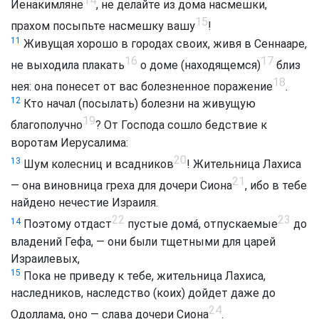
14
Иенакимляне
, не делайте из дома насмешки,
15
прахом посыпьте насмешку вашу
!
11
Живущая хорошо в городах своих, живя в Сеннааре,
16
17
не выходила плакать
о доме (находящемся)
близ
18
нея: она понесет от вас болезненное поражение
.
12
Кто начал (посылать) болезни на живущую
19
благополучно
? От Господа сошло бедствие к
воротам Иерусалима:
20
13
Шум колесниц и всадников
! Жительница Лахиса
21
— она виновница греха для дочери Сиона
, ибо в тебе
найдено нечестие Израиля.
22
23
14
Поэтому отдаст
пустые домá, отпускаемые
до
владений Гефа, — они были тщетными для царей
Израилевых,
15
Пока не приведу к тебе, жительница Лахиса,
наследников, наследство (коих) дойдет даже до
24
Одоллама, оно — слава дочери Сиона
.