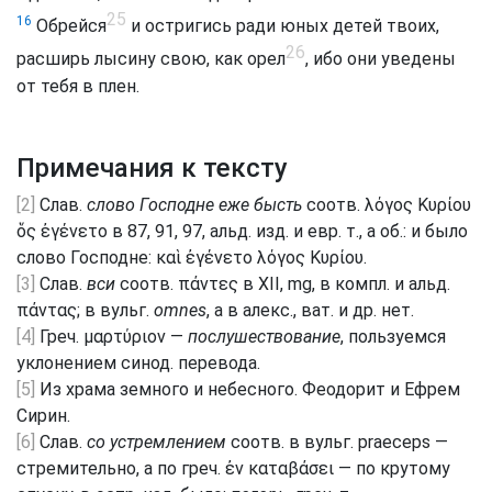
25
16
Обрейся
и остригись ради юных детей твоих,
26
расширь лысину свою, как орел
, ибо они уведены
от тебя в плен.
Примечания к тексту
[2]
Слав.
слово Господне еже бысть
соотв. λόγος Κυρίου
ὅς ἐγένετο в 87, 91, 97, альд. изд. и евр. т., а об.: и было
слово Господне: καὶ ἐγένετο λόγος Κυρίου.
[3]
Слав.
вси
соотв. πάντες в XII, mg, в компл. и альд.
πάντας; в вульг.
omnes
, а в алекс., ват. и др. нет.
[4]
Греч. μαρτύριον —
послушествование
, пользуемся
уклонением синод. перевода.
[5]
Из храма земного и небесного. Феодорит и Ефрем
Сирин.
[6]
Слав.
со устремлением
соотв. в вульг. praeceps —
стремительно, а по греч. ἐν καταβάσει — по крутому