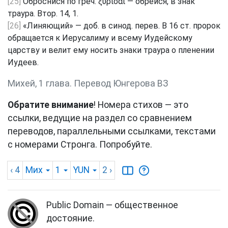
[25]
Оброснися по греч. ξύρισαι — обрейся, в знак
траура. Втор. 14, 1.
[26]
«Линяющий» — доб. в синод. перев. В 16 ст. пророк
обращается к Иерусалиму и всему Иудейскому
царству и велит ему носить знаки траура о пленении
Иудеев.
Михей, 1 глава. Перевод Юнгерова ВЗ
Обратите внимание
! Номера стихов — это
ссылки, ведущие на раздел со сравнением
переводов, параллельными ссылками, текстами
с номерами Стронга. Попробуйте.
‹ 4
Мих
1
YUN
2
›
Public Domain — общественное
достояние.