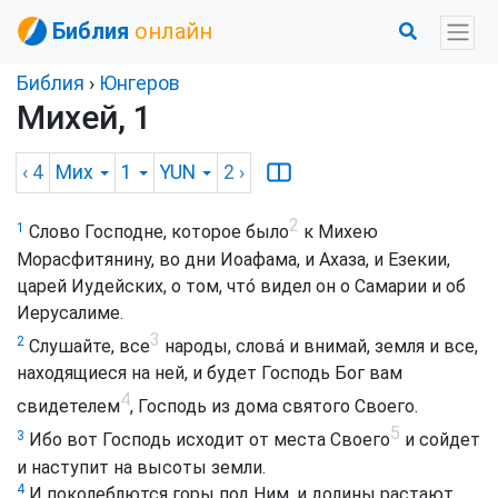
Библия
онлайн
Библия
›
Юнгеров
Михей, 1
‹ 4
Мих
1
YUN
2
›
2
1
Слово Господне, которое было
к Михею
Морасфитянину, во дни Иоафама, и Ахаза, и Езекии,
царей Иудейских, о том, что́ видел он о Самарии и об
Иерусалиме.
3
2
Слушайте, все
народы, словá и внимай, земля и все,
находящиеся на ней, и будет Господь Бог вам
4
свидетелем
, Господь из дома святого Своего.
5
3
Ибо вот Господь исходит от места Своего
и сойдет
и наступит на высоты земли.
4
И поколеблются горы под Ним, и долины растают,