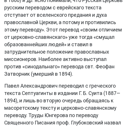
в 1860) и др. ясно понимали, что Русская Церковь
русским переводом с еврейскаго текста
отступает от вселенского предания и духа
православной Церкви, а потому и противились
этому переводу». Этот перевод «своим отличием
от церковно-славянскаго» уже тогда «смущал
образованнейших людей» и ставил в
затруднительное положение православных
миссионеров. Наиболее активно выступал
против «синодальнаго» перевода свт. Феофан
Затворник (умерший в 1894).
Павел Александрович переводил с греческого
текста Септуагинты в издании Г. Б. Суита (1887—
1894), и лишь во вторую очередь обращаясь к
масоретскому тексту и церковно-славянскому
переводу. Труды Юнгерова по переводу
Священного Писания проф. Глубоковский назвал