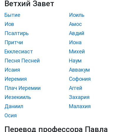
Ветхий Завет
Бытие
Иоиль
Иов
Амос
Псалтирь
Авдий
Притчи
Иона
Екклесиаст
Михей
Песня Песней
Наум
Исаия
Аввакум
Иеремия
Софония
Плач Иеремии
Аггей
Иезекииль
Захария
Даниил
Малахия
Осия
Перевод профессора Павла