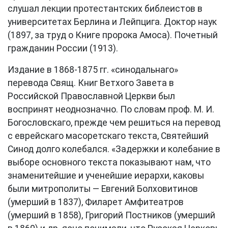
слушал лекции протестантских библеистов в
университетах Берлина и Лейпцига. Доктор наук
(1897, за труд о Книге пророка Амоса). Почетный
гражданин России (1913).
Издание в 1868-1875 гг. «синодальнаго»
перевода Свящ. Книг Ветхого Завета в
Российской Православной Церкви был
воспринят неоднозначно. По словам проф. М. И.
Богословскаго, прежде чем решиться на перевод
с еврейскаго масоретскаго текста, Святейший
Синод долго колебался. «Задержки и колебание в
выборе основного текста показывают нам, что
знаменитейшие и ученейшие иерархи, каковы
были митрополиты — Евгений Болховитинов
(умерший в 1837), Филарет Амфитеатров
(умерший в 1858), Григорий Постников (умерший