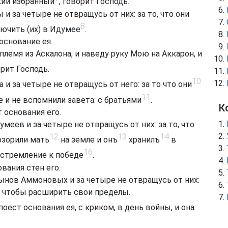
ский избранный
, говорит Господь.
 и за четыре не отвращусь от них: за то, что они
8
ючить (их) в Идумее
.
основание ея.
племя из Аскалона, и наведу руку Мою на Аккарон, и
орит Господь.
10
 и за четыре не отвращусь от него: за то что они
11
и не вспомнили завета: с братьями
.
К
 основания его.
умеев и за четыре не отвращусь от них: за то, что
12
13
14
озорили мать
на земле и онъ
хранилъ
в
16
 стремление к победе
.
вания стен его.
сынов Аммоновых и за четыре не отвращусь от них:
е, чтобы расширить свои пределы.
н поест основания ея, с криком, в день войны, и она