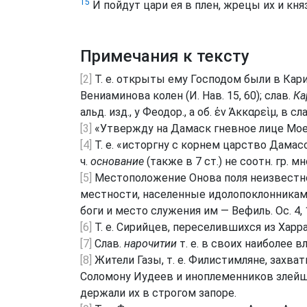
15
И пойдут цари ея в плен, жрецы их и кня
Примечания к тексту
[2]
Т. е. открыты ему Господом были в Кари
Вениаминова колен (И. Нав. 15, 60); слав.
Ка
альд. изд., у Феодор., а об. ἐν Ἀκκαρεὶμ, в с
[3]
«Утвержду на Дамаск гневное лице Мое
[4]
Т. е. «исторгну с корнем царство Дамасс
ч.
основание
(также в 7 ст.) не соотн. гр. мн
[5]
Местоположение Онова поля неизвестно.
местности, населенные идолопоклонниками
[6]
Т. е. Сирийцев, переселившихся из Харра
[7]
Слав.
нарочитии
т. е. в своих наиболее 
[8]
Жители Газы, т. е. Филистимляне, захва
Соломону Иудеев и иноплеменников злей
держали их в строгом запоре.