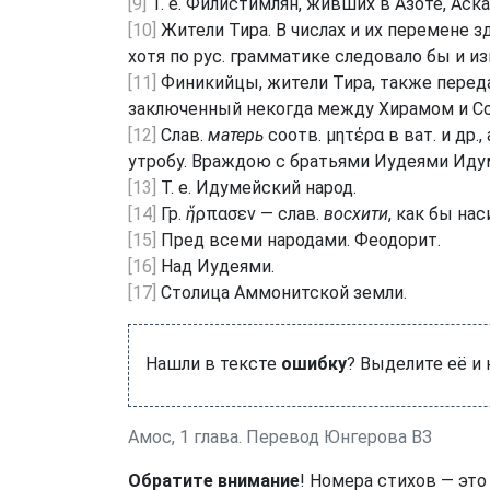
[9]
Т. е. Филистимлян, живших в Азоте, Аска
[10]
Жители Тира. В числах и их перемене зд
хотя по рус. грамматике следовало бы и из
[11]
Финикийцы, жители Тира, также перед
заключенный некогда между Хирамом и Сол
[12]
Слав.
матерь
соотв. μητέρα в ват. и др., а
утробу. Враждою с братьями Иудеями Иду
[13]
Т. е. Идумейский народ.
[14]
Гр.
ἥ
ρπασεν — слав.
восхити
, как бы на
[15]
Пред всеми народами. Феодорит.
[16]
Над Иудеями.
[17]
Столица Аммонитской земли.
Нашли в тексте
ошибку
? Выделите её и
Амос, 1 глава. Перевод Юнгерова ВЗ
Обратите внимание
! Номера стихов — это