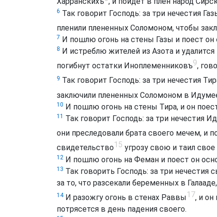
Харранскихъ
, и пойдет в плен народ Сир
6
Так говорит Господь: за три нечестия Газы
пленили плененных Соломоном, чтобы закл
7
И пошлю огонь на стены Газы и поест он 
8
И истреблю жителей из Азота и удалится 
9
погибнут остатки Иноплеменниковъ
, гов
9
Так говорит Господь: за три нечестия Тира
заключили плененных Соломоном в Идумее 
10
И пошлю огонь на стены Тира, и он поест
11
Так говорит Господь: за три нечестия Ид
они преследовали брата своего мечем, и п
15
свидетельство
угрозу свою и таил свое
12
И пошлю огонь на Феман и поест он осно
13
Так говорить Господь: за три нечестия 
за то, что разсекали беременных в Галаад
17
14
И разожгу огонь в стенах Раввы
, и о
потрясется в день падения своего.