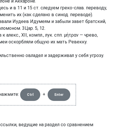
лоне и Аккароне.
есь и в 11 и 15 ст. следуем греко-слав. переводу,
менить их (как сделано в синод. переводе).
авали Иудеев Идумеям и забыли завет братский,
омоном. 3Цар. 5, 12.
 к алекс., XII, компл., лук. спп. μήτραν — чрево,
меи оскорбляли общую их мать Ревекку.
сильственно овладел и задерживал у себя угрозу.
 нажмите:
+
Ctrl
Enter
 ссылки, ведущие на раздел со сравнением