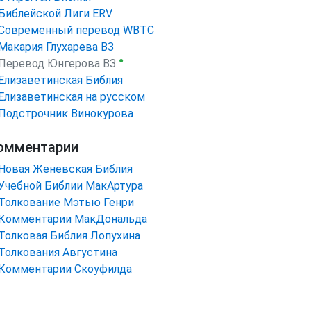
Библейской Лиги ERV
Cовременный перевод WBTC
Макария Глухарева ВЗ
●
Перевод Юнгерова ВЗ
Елизаветинская Библия
Елизаветинская на русском
Подстрочник Винокурова
омментарии
Новая Женевская Библия
Учебной Библии МакАртура
Толкование Мэтью Генри
Комментарии МакДональда
Толковая Библия Лопухина
Толкования Августина
Комментарии Скоуфилда