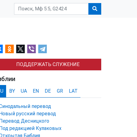
ПОДДЕРЖАТЬ СЛУЖЕНИЕ
иблии
RU
BY
UA
EN
DE
GR
LAT
Синодальный перевод
Новый русский перевод
Перевод Десницкого
Под редакцией Кулаковых
Открытая Библия