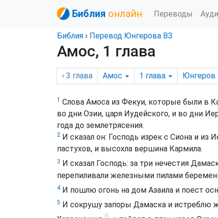
Библия
онлайн
Переводы
Ауд
Библия
›
Перевод Юнгерова ВЗ
Амос, 1 глава
‹ 3
глава
Амос
1
глава
Юнгеров
1
Слова Амоса из Фекуи, которые были в 
во дни Озии, царя Иудейского, и во дни Ие
года до землетрясения.
2
И сказал он: Господь изрек с Сиона и из 
пастухов, и высохла вершина Кармила.
3
И сказал Господь: за три нечестия Дамас
перепиливали железными пилами беременн
4
И пошлю огонь на дом Азаила и поест ос
5
И сокрушу запоры Дамаска и истреблю ж
6