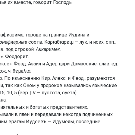
зья их вместе, говорит Господь.
афиариме, городе на границе Иудина и
риафиариме
соотв. Καριαθιαρεὶμ — лук. и исих. спп.,
лав. под строкой:
Аккаримех
.
». Феодорит.
кое». Феод. Азаил и Адер цари Дамасские; слав. ед.
ож. ч. θεμέλια.
 По изъяснению Кир. Алекс. и Феод., разумеются
, так как Оном у пророков назывались языческие
боги и место служения им — Вефиль. Ос. 4, 15; 10, 5 (евр. און — пустота, суета).
на.
влиятельных и богатых представителях.
тывали в плен и передавали некогда подчиненных
шим врагам Иудеевъ — Идумеям, последние