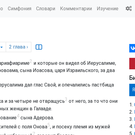
ио
Симфония
Словари
Комментарии
Изучение
2
глава
›
2
Кариафиариме
и которые он видел об Иерусалиме,
ровоама, сына Иоасова, царя Израильского, за два
Б
Иерусалима дал глас Свой, и опечалились пастбища
3
ка и за четыре не отвращусь
от него, за то что они
ых женщин в Галааде.
4
нование
сына Адерова.
5
ителей с поля Онова
, и посеку племя из мужей
7