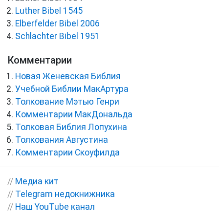
Luther Bibel 1545
Elberfelder Bibel 2006
Schlachter Bibel 1951
Комментарии
Новая Женевская Библия
Учебной Библии МакАртура
Толкование Мэтью Генри
Комментарии МакДональда
Толковая Библия Лопухина
Толкования Августина
Комментарии Скоуфилда
//
Медиа кит
//
Telegram недокнижника
//
Наш YouTube канал