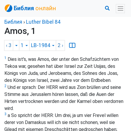
Библия
онлайн
Библия
›
Luther Bibel 84
Amos, 1
‹ 3
1
LB-1984
2
›
1
Dies ist's, was Amos, der unter den Schafzüchtern von
Tekoa war, gesehen hat über Israel zur Zeit Usijas, des
Königs von Juda, und Jerobeams, des Sohnes des Joas,
des Königs von Israel, zwei Jahre vor dem Erdbeben.
2
Und er sprach: Der HERR wird aus Zion brüllen und seine
Stimme aus Jerusalem hören lassen, daß die Auen der
Hirten vertrocknen werden und der Karmel oben verdorren
wird.
3
a So spricht der HERR: Um drei, ja um vier Frevel willen
derer von Damaskus will ich sie nicht schonen, weil sie
Gilead mit eisernen Dreschschlitten gedroschen haben;