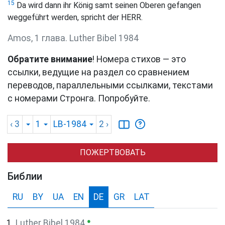
15
Da wird dann ihr König samt seinen Oberen gefangen
weggeführt werden, spricht der HERR.
Amos, 1 глава. Luther Bibel 1984
Обратите внимание
! Номера стихов — это
ссылки, ведущие на раздел со сравнением
переводов, параллельными ссылками, текстами
с номерами Стронга. Попробуйте.
‹ 3
1
LB-1984
2
›
ПОЖЕРТВОВАТЬ
Библии
RU
BY
UA
EN
DE
GR
LAT
●
Luther Bibel 1984