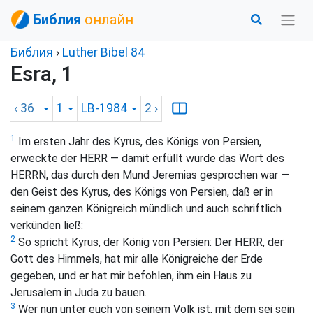
Библия
онлайн
Библия
›
Luther Bibel 84
Esra, 1
‹ 36
1
LB-1984
2
›
1
Im ersten Jahr des Kyrus, des Königs von Persien,
erweckte der HERR — damit erfüllt würde das Wort des
HERRN, das durch den Mund Jeremias gesprochen war —
den Geist des Kyrus, des Königs von Persien, daß er in
seinem ganzen Königreich mündlich und auch schriftlich
verkünden ließ:
2
So spricht Kyrus, der König von Persien: Der HERR, der
Gott des Himmels, hat mir alle Königreiche der Erde
gegeben, und er hat mir befohlen, ihm ein Haus zu
Jerusalem in Juda zu bauen.
3
Wer nun unter euch von seinem Volk ist, mit dem sei sein