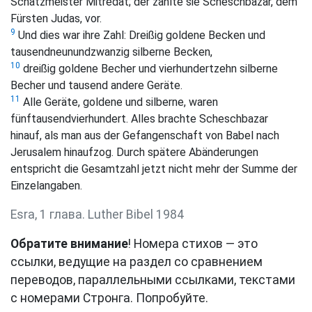
Schatzmeister Mitredat; der zählte sie Scheschbazar, dem
Fürsten Judas, vor.
9
Und dies war ihre Zahl: Dreißig goldene Becken und
tausendneunundzwanzig silberne Becken,
10
dreißig goldene Becher und vierhundertzehn silberne
Becher und tausend andere Geräte.
11
Alle Geräte, goldene und silberne, waren
fünftausendvierhundert. Alles brachte Scheschbazar
hinauf, als man aus der Gefangenschaft von Babel nach
Jerusalem hinaufzog. Durch spätere Abänderungen
entspricht die Gesamtzahl jetzt nicht mehr der Summe der
Einzelangaben.
Esra, 1 глава. Luther Bibel 1984
Обратите внимание
! Номера стихов — это
ссылки, ведущие на раздел со сравнением
переводов, параллельными ссылками, текстами
с номерами Стронга. Попробуйте.