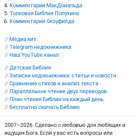
Комментарии МакДональда
Толковая Библия Лопухина
Комментарии Скоуфилда
//
Медиа кит
//
Telegram недокнижника
//
Наш YouTube канал
//
Детская Библия
//
Записки недокнижника: статьи и новости
//
Сравнение стихов и анализ текста
//
Параллельное чтение двух переводов
//
План чтения Библии на каждый день
//
Бесплатно скачать Библию
2007–2026. Сделано с любовью для любящих и
ищущих Бога. Если у вас есть вопросы или