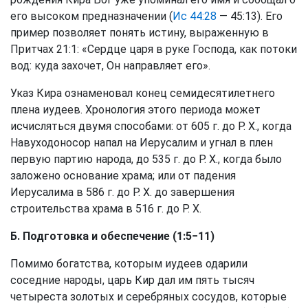
его высоком предназначении (
Ис 44:28
— 45:13). Его
пример позволяет понять истину, выраженную в
Притчах 21:1: «Сердце царя в руке Господа, как потоки
вод: куда захочет, Он направляет его».
Указ Кира ознаменовал конец семидесятилетнего
плена иудеев. Хронология этого периода может
исчисляться двумя способами: от 605 г. до Р. Х., когда
Навуходоносор напал на Иерусалим и угнал в плен
первую партию народа, до 535 г. до Р. Х., когда было
заложено основание храма; или от падения
Иерусалима в 586 г. до Р. Х. до завершения
строительства храма в 516 г. до Р. Х.
Б. Подготовка и обеспечение (1:5−11)
Помимо богатства, которым иудеев одарили
соседние народы, царь Кир дал им пять тысяч
четыреста золотых и серебряных сосудов, которые