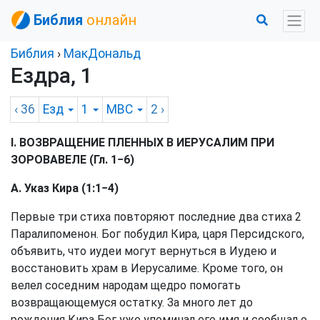
Библия
онлайн
Библия
›
МакДональд
Ездра, 1
‹ 36
Езд
1
MBC
2
›
I. ВОЗВРАЩЕНИЕ ПЛЕННЫХ В ИЕРУСАЛИМ ПРИ
ЗОРОВАВЕЛЕ (Гл. 1−6)
А. Указ Кира (1:1−4)
Первые три стиха повторяют последние два стиха 2
Паралипоменон. Бог побудил Кира, царя Персидского,
объявить, что иудеи могут вернуться в Иудею и
восстановить храм в Иерусалиме. Кроме того, он
велел соседним народам щедро помогать
возвращающемуся остатку. За много лет до
рождения Кира Бог уже упоминал его имя и сообщал о