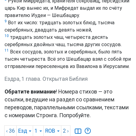
Рукой Мифредата, хранителя сокровищ, персидский
царь Кир вынес их, и Мифредат выдал их по счёту
правителю Иудеи — Шешбацару.
9
Вот их число: тридцать золотых блюд, тысяча
серебряных, двадцать девять ножей,
10
тридцать золотых чаш, четыреста десять
серебряных двойных чаш, тысяча других сосудов.
11
Всех сосудов, золотых и серебряных, было пять
тысяч четыреста. Всё это Шешбацар взял с собой при
отправлении переселенцев из Вавилона в Иерусалим.
Ездра, 1 глава. Открытая Библия
Обратите внимание
! Номера стихов — это
ссылки, ведущие на раздел со сравнением
переводов, параллельными ссылками, текстами
с номерами Стронга. Попробуйте.
‹ 36
Езд
1
ROB
2
›