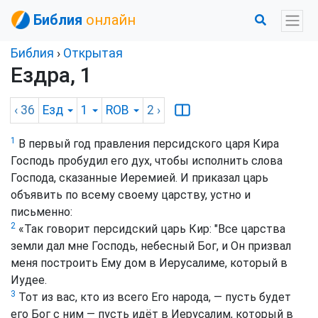
Библия
онлайн
Библия
›
Открытая
Ездра, 1
‹ 36
Езд
1
ROB
2
›
1
В первый год правления персидского царя Кира
Господь пробудил его дух, чтобы исполнить слова
Господа, сказанные Иеремией. И приказал царь
объявить по всему своему царству, устно и
письменно:
2
«Так говорит персидский царь Кир: "Все царства
земли дал мне Господь, небесный Бог, и Он призвал
меня построить Ему дом в Иерусалиме, который в
Иудее.
3
Тот из вас, кто из всего Его народа, — пусть будет
его Бог с ним — пусть идёт в Иерусалим, который в