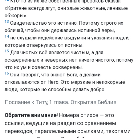
Кто-то из их же собственных пророков сказал:
«Критяне всегда лгут, они злые животные, ленивые
обжоры».
13
Свидетельство это истинно. Поэтому строго их
обличай, чтобы они держались истинной веры,
14
не слушали иудейские выдумки и указания людей,
которые отвернулись от истины.
15
Для чистых всё является чистым, а для
осквернённых и неверных нет ничего чистого, потому
что их ум и совесть осквернены.
16
Они говорят, что знают Бога, а делами
отказываются от Него. Это мерзкие и непокорные
люди, которые не способны делать добро.
Послание к Титу, 1 глава. Открытая Библия
Обратите внимание
! Номера стихов — это
ссылки, ведущие на раздел со сравнением
переводов, параллельными ссылками, текстами