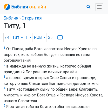
Библия
онлайн
Библия
›
Открытая
Титу, 1
‹ 4
Тит
1
ROB
2
›
1
От Павла, раба Бога и апостола Иисуса Христа по
вере тех, кого избрал Бог для познания истины
богопочитания,
2
в надежде на вечную жизнь, которую обещал
правдивый Бог раньше вечных времён,
3
а в своё время открыл Своё Слово в проповеди,
которую наш Спаситель Бог повелел доверить мне,
4
Титу, настоящему сыну по общей вере: благодать,
милость и мир от Бога Отца и Господа Иисуса Христа,
нашего Спасителя.
5
Я оставил тебя на Крите, чтобы ты завершил