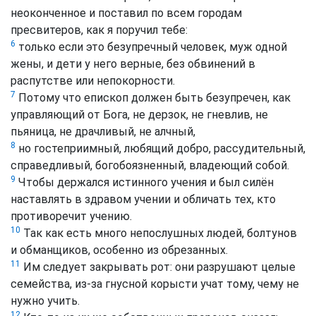
неоконченное и поставил по всем городам
пресвитеров, как я поручил тебе:
6
только если это безупречный человек, муж одной
жены, и дети у него верные, без обвинений в
распутстве или непокорности.
7
Потому что епископ должен быть безупречен, как
управляющий от Бога, не дерзок, не гневлив, не
пьяница, не драчливый, не алчный,
8
но гостеприимный, любящий добро, рассудительный,
справедливый, богобоязненный, владеющий собой.
9
Чтобы держался истинного учения и был силён
наставлять в здравом учении и обличать тех, кто
противоречит учению.
10
Так как есть много непослушных людей, болтунов
и обманщиков, особенно из обрезанных.
11
Им следует закрывать рот: они разрушают целые
семейства, из-за гнусной корысти учат тому, чему не
нужно учить.
12