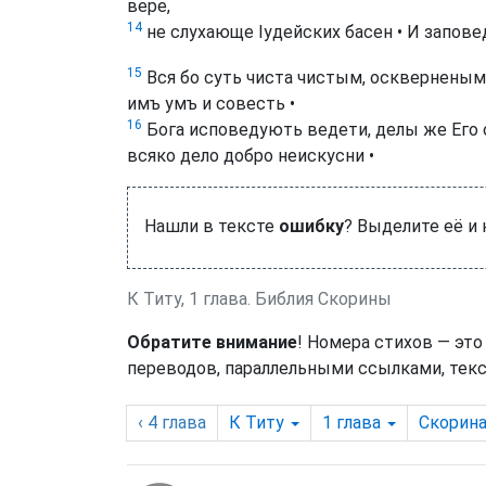
вере,
14
не слухающе Іудейских басен • И запов
15
Вся бо суть чиста чистым, оскверненым
имъ умъ и совесть •
16
Бога исповедують ведети, делы же Его о
всяко дело добро неискусни •
Нашли в тексте
ошибку
? Выделите её и
К Титу, 1 глава. Библия Скорины
Обратите внимание
! Номера стихов — это
переводов, параллельными ссылками, текс
‹ 4
глава
К Титу
1
глава
Скорин