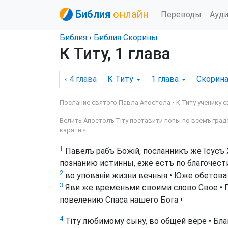
Библия
онлайн
Переводы
Ауд
Библия
›
Библия Скорины
К Титу, 1 глава
‹ 4
глава
К Титу
1
глава
Скорин
Послание святого Павла Апостола • К Титу ученику св
Велить Апостолъ Тіту поставити попы по всемъ град
карати •
1
Павелъ рабъ Божій, посланникъ же Ісусъ 
познанию истинны, еже естъ по благочест
2
во упованіи жизни вечныя • Юже обетова
3
Яви же временьми своими слово Свое • 
повелению Спаса нашего Бога •
4
Тіту любимому сыну, во общей вере • Благ