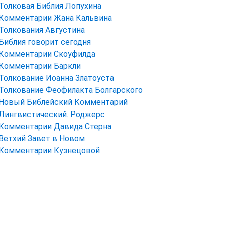
Толковая Библия Лопухина
Комментарии Жана Кальвина
Толкования Августина
Библия говорит сегодня
Комментарии Скоуфилда
Комментарии Баркли
Толкование Иоанна Златоуста
Толкование Феофилакта Болгарского
Новый Библейский Комментарий
Лингвистический. Роджерс
Комментарии Давида Стерна
Ветхий Завет в Новом
Комментарии Кузнецовой