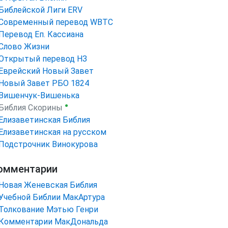
Библейской Лиги ERV
Cовременный перевод WBTC
Перевод Еп. Кассиана
Слово Жизни
Открытый перевод НЗ
Еврейский Новый Завет
Новый Завет РБО 1824
Вишенчук-Вишенька
●
Библия Скорины
Елизаветинская Библия
Елизаветинская на русском
Подстрочник Винокурова
омментарии
Новая Женевская Библия
Учебной Библии МакАртура
Толкование Мэтью Генри
Комментарии МакДональда