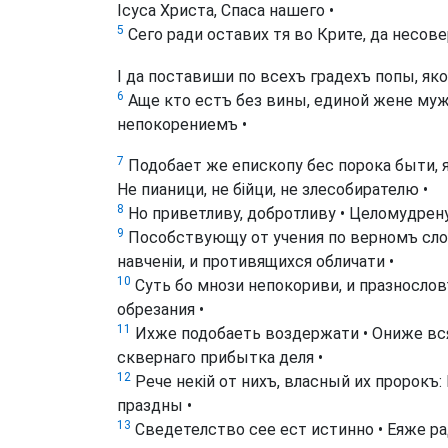
Ісуса Христа, Спаса нашего •
5
Сего ради оставих тя во Крите, да несов
І да поставиши по всехъ градехъ попы, яко
6
Аще кто естъ без вины, единой жене мужъ
непокорениемъ •
7
Подобает же епископу бес порока быти, я
Не пианици, не бійци, не злесобирателю •
8
Но приветливу, добротливу • Целомудрену
9
Пособствующу от учения по верномъ сло
навченіи, и противящихся обличати •
10
Суть бо мнози непокориви, и празнословъ
обрезания •
11
Ихже подобаеть воздержати • Ониже вс
сквернаго прибытка деля •
12
Рече некій от нихъ, власный их пророкъ:
праздны •
13
Сведетелство сее ест истинно • Еяже ра