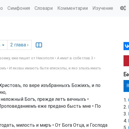
ио
Симфония
Словари
Комментарии
Изучение
а
2
глава
›
оему, еже пишет от Никополя • А имат в собе глав 3 •
омъ • И яковы имають быти епископы, и яко злыхъ имать
Б
Христовъ, по вере изъбранныхъ Божіихъ, и по
ию,
 неложный Богъ, прежде летъ вечныхъ •
Проповеданиемъ еже предано бысть мне • По
одать, милость и миръ • От Бога Отца, и Господа