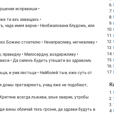
ершеная исправиши •
же ти азъ завещахъ •
, чада имея верна • Необжалована блудомъ, или
ко Божию стоителю • Ненапрасливу, негневливу •
, праведну • Милосердну, воздержливу •
веси • Да силенъ будеть утешати во здравомъ
ци, и ума лестьци • Найболей тыи, еже суть от
К
я домы претваряють, учащ яже не подобают,
 Критяне всегда лъживи, злые зверие, утробы
ди вины обличай техъ грозне, да здрави будуть в