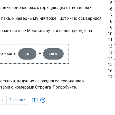
едей человеческых, отвращающих от истинны •
 пакъ, и невернымъ ничтоже чисто • Но осквернися
тметаются • Мерзъци суть и непокориви, и на
 нажмите:
+
Ctrl
Enter
 ссылки, ведущие на раздел со сравнением
тами с номерами Стронга. Попробуйте.
а
2
глава
›