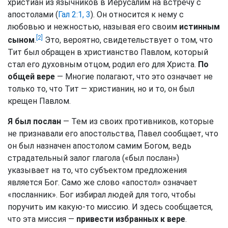
христиан из язычников в Иерусалим на встречу с
апостолами (
Гал 2:1, 3
). Он относится к нему с
любовью и нежностью, называя его своим
истинным
[2]
сыном
.
Это, вероятно, свидетельствует о том, что
Тит был обращен в христианство Павлом, который
стал его духовным отцом, родил его для Христа.
По
общей вере
— Многие полагают, что это означает не
только то, что Тит — христианин, но и то, он был
крещен Павлом.
Я был послан
— Тем из своих противников, которые
не признавали его апостольства, Павел сообщает, что
он был назначен апостолом самим Богом, ведь
страдательный залог глагола («был послан»)
указывает на то, что субъектом предложения
является Бог. Само же слово «апостол» означает
«посланник». Бог избирал людей для того, чтобы
поручить им какую-то миссию. И здесь сообщается,
что эта миссия —
привести избранных к вере
.