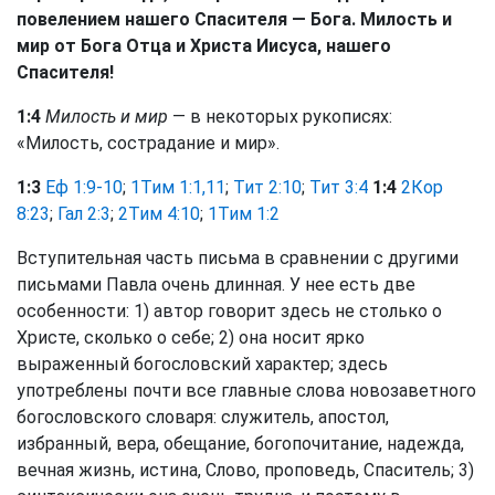
повелением нашего Спасителя — Бога. Милость и
мир от Бога Отца и Христа Иисуса, нашего
Спасителя!
1:4
Милость и мир
— в некоторых рукописях:
«Милость, сострадание и мир».
1:3
Еф 1:9-10
;
1Тим 1:1,11
;
Тит 2:10
;
Тит 3:4
1:4
2Кор
8:23
;
Гал 2:3
;
2Тим 4:10
;
1Тим 1:2
Вступительная часть письма в сравнении с другими
письмами Павла очень длинная. У нее есть две
особенности: 1) автор говорит здесь не столько о
Христе, сколько о себе; 2) она носит ярко
выраженный богословский характер; здесь
употреблены почти все главные слова новозаветного
богословского словаря: служитель, апостол,
избранный, вера, обещание, богопочитание, надежда,
вечная жизнь, истина, Слово, проповедь, Спаситель; 3)