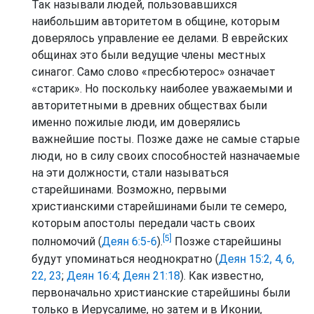
Так называли людей, пользовавшихся
наибольшим авторитетом в общине, которым
доверялось управление ее делами. В еврейских
общинах это были ведущие члены местных
синагог. Само слово «пресбютерос» означает
«старик». Но поскольку наиболее уважаемыми и
авторитетными в древних обществах были
именно пожилые люди, им доверялись
важнейшие посты. Позже даже не самые старые
люди, но в силу своих способностей назначаемые
на эти должности, стали называться
старейшинами. Возможно, первыми
христианскими старейшинами были те семеро,
которым апостолы передали часть своих
[5]
полномочий (
Деян 6:5-6
).
Позже старейшины
будут упоминаться неоднократно (
Деян 15:2, 4, 6,
22, 23
;
Деян 16:4
;
Деян 21:18
). Как известно,
первоначально христианские старейшины были
только в Иерусалиме, но затем и в Иконии,