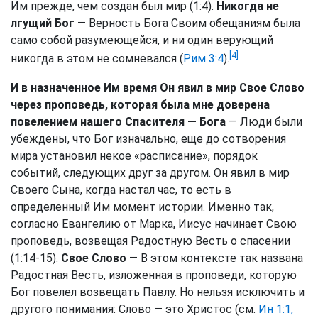
Им прежде, чем создан был мир (1:4).
Никогда не
лгущий Бог
— Верность Бога Своим обещаниям была
само собой разумеющейся, и ни один верующий
[4]
никогда в этом не сомневался (
Рим 3:4
).
И в назначенное Им время Он явил в мир Свое Слово
через проповедь, которая была мне доверена
повелением нашего Спасителя — Бога
— Люди были
убеждены, что Бог изначально, еще до сотворения
мира установил некое «расписание», порядок
событий, следующих друг за другом. Он явил в мир
Своего Сына, когда настал час, то есть в
определенный Им момент истории. Именно так,
согласно Евангелию от Марка, Иисус начинает Свою
проповедь, возвещая Радостную Весть о спасении
(1:14-15).
Свое Слово
— В этом контексте так названа
Радостная Весть, изложенная в проповеди, которую
Бог повелел возвещать Павлу. Но нельзя исключить и
другого понимания: Слово — это Христос (см.
Ин 1:1,