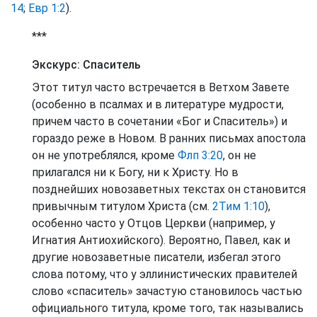
14
;
Евр 1:2
).
***
Экскурс: Спаситель
Этот титул часто встречается в Ветхом Завете
(особенно в псалмах и в литературе мудрости,
причем часто в сочетании «Бог и Спаситель») и
гораздо реже в Новом. В ранних письмах апостола
он не употреблялся, кроме
Флп 3:20
, он не
прилагался ни к Богу, ни к Христу. Но в
позднейших новозаветных текстах он становится
привычным титулом Христа (см.
2Тим 1:10
),
особенно часто у Отцов Церкви (например, у
Игнатия Антиохийского). Вероятно, Павел, как и
другие новозаветные писатели, избегал этого
слова потому, что у эллинистических правителей
слово «спаситель» зачастую становилось частью
официального титула, кроме того, так назывались