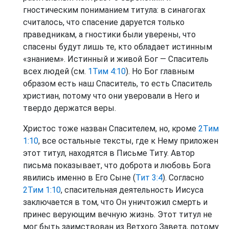
гностическим пониманием титула: в синагогах
считалось, что спасение даруется только
праведникам, а гностики были уверены, что
спасены будут лишь те, кто обладает истинным
«знанием». Истинный и живой Бог — Спаситель
всех людей (см.
1Тим 4:10
). Но Бог главным
образом есть наш Спаситель, то есть Спаситель
христиан, потому что они уверовали в Него и
твердо держатся веры.
Христос тоже назван Спасителем, но, кроме
2Тим
1:10
, все остальные тексты, где к Нему приложен
этот титул, находятся в Письме Титу. Автор
письма показывает, что доброта и любовь Бога
явились именно в Его Сыне (
Тит 3:4
). Согласно
2Тим 1:10
, спасительная деятельность Иисуса
заключается в том, что Он уничтожил смерть и
принес верующим вечную жизнь. Этот титул не
мог быть заимствован из Ветхого Завета, потому