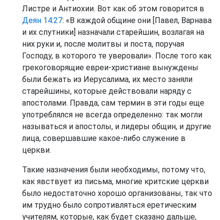
Листре и Антиохии. Вот как об этом говорится в
Деян 14:27
: «В каждой общине они [Павел, Варнава
и их спутники] назначали старейшин, возлагая на
них руки и, после молитвы и поста, поручая
Господу, в которого те уверовали». После того как
грекоговорящие евреи-христиане вынуждены
были бежать из Иерусалима, их место заняли
старейшины, которые действовали наряду с
апостолами. Правда, сам термин в эти годы еще
употреблялся не всегда определенно: так могли
называться и апостолы, и лидеры общин, и другие
лица, совершавшие какое-либо служение в
церкви.
Такие назначения были необходимы, потому что,
как явствует из письма, многие критские церкви
было недостаточно хорошо организованы, так что
им трудно было сопротивляться еретическим
учителям, которые, как будет сказано дальше,