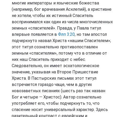
многие императоры и языческие божества
(например, бог врачевания Асклепий), а христиане
не хотели, чтобы их истинный Спаситель
воспринимался как один из числа многочисленных
земных «спасителей». Правда, у Павла титул
впервые появляется в
Флп 3:20
, но там апостол
подчеркнуто назвал Христа «нашим Спасителем»;
этот титул сознательно противопоставлен
земным «спасителям», потому что в отличие от
них наш Спаситель приходит с небес.
Следовательно, он имеет эсхатологическое
значение, указывая на Второе Пришествие
Христа. В Пастырских письмах этот титул
встречается гораздо чаще, чем в других
новозаветных писаниях (шесть раз так назван
Бог и четыре — Христос). Автор сознательно
употребляет его, чтобы подчеркнуть то, что
спасение носит универсальный характер. Здесь
разительный контраст с еврейским и