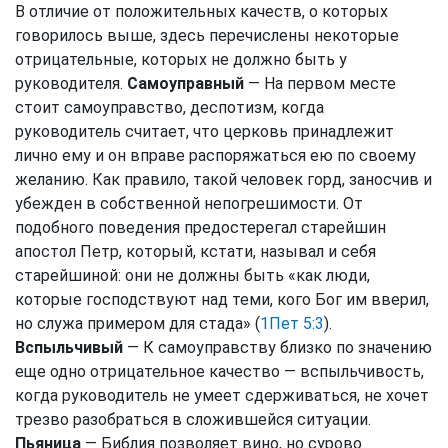
В отличие от положительных качеств, о которых
говорилось выше, здесь перечислены некоторые
отрицательные, которых не должно быть у
руководителя.
Самоуправный
— На первом месте
стоит самоуправство, деспотизм, когда
руководитель считает, что церковь принадлежит
лично ему и он вправе распоряжаться ею по своему
желанию. Как правило, такой человек горд, заносчив и
убежден в собственной непогрешимости. От
подобного поведения предостерегал старейшин
апостол Петр, который, кстати, называл и себя
старейшиной: они не должны быть «как люди,
которые господствуют над теми, кого Бог им вверил,
но служа примером для стада» (
1Пет 5:3
).
Вспыльчивый
— К самоуправству близко по значению
еще одно отрицательное качество — вспыльчивость,
когда руководитель не умеет сдерживаться, не хочет
трезво разобраться в сложившейся ситуации.
Пьяница
— Библия позволяет вино, но сурово