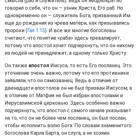
смысла (раб и служитель). Ведь он неоднократно
говорил о себе, что он — узник Христа, Его раб. Но
одновременно он — служитель Бога, призванный Им
еще до рождения из чрева матери, как призывались
пророки (
Гал 1:15
). И все же многие богословы
считают, что понятие «раба» здесь превалирует,
потому что апостол хочет подчеркнуть, что он никому
из людей не принадлежит, а одному только Христу.
Он также
апостол
Иисуса, то есть Его посланец. Это
уточнение очень важно, потому что его противники
заявляли, что он самозванец. Ведь в отличие от
двенадцати апостолов он не был призван Иисусом, а
в отличие от Матфия не был избран апостолами и
Иерусалимской церковью. Здесь особенно важно
подчеркнуть, что апостол с самого начала указывает
на то, что он не более чем посланец, он был послан,
чтобы исполнить волю Бога. По словам знаменитого
богослова Карла Барта, он слуга, а не хозяин.