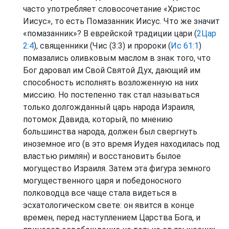
часто употребляет словосочетание «Христос
Иисус», то есть Помазанник Иисус. Что же значит
«помазанник»? В еврейской традиции цари (
2Цар
2:4
), священники (Чис (3:3) и пророки (
Ис 61:1
)
помазались оливковым маслом в знак того, что
Бог даровал им Свой Святой Дух, дающий им
способность исполнять возложенную на них
миссию. Но постепенно так стал называться
только долгожданный царь народа Израиля,
потомок Давида, который, по мнению
большинства народа, должен был свергнуть
иноземное иго (в это время Иудея находилась под
властью римлян) и восстановить былое
могущество Израиля. Затем эта фигура земного
могущественного царя и победоносного
полководца все чаще стала видеться в
эсхатологическом свете: он явится в конце
времен, перед наступлением Царства Бога, и