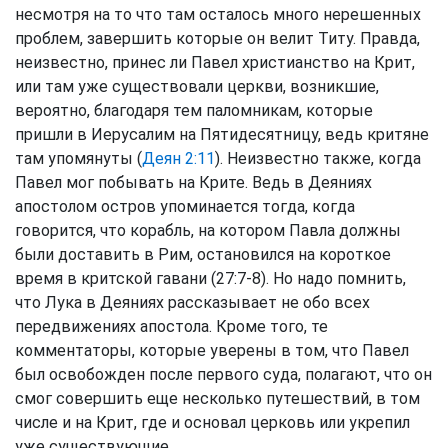
несмотря на то что там осталось много нерешенных
проблем, завершить которые он велит Титу. Правда,
неизвестно, принес ли Павел христианство на Крит,
или там уже существовали церкви, возникшие,
вероятно, благодаря тем паломникам, которые
пришли в Иерусалим на Пятидесятницу, ведь критяне
там упомянуты (
Деян 2:11
). Неизвестно также, когда
Павел мог побывать на Крите. Ведь в Деяниях
апостолом остров упоминается тогда, когда
говорится, что корабль, на котором Павла должны
были доставить в Рим, остановился на короткое
время в критской гавани (27:7-8). Но надо помнить,
что Лука в Деяниях рассказывает не обо всех
передвижениях апостола. Кроме того, те
комментаторы, которые уверены в том, что Павел
был освобожден после первого суда, полагают, что он
смог совершить еще несколько путешествий, в том
числе и на Крит, где и основал церковь или укрепил
уже существующие.