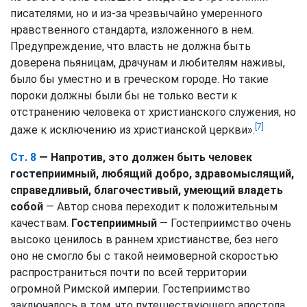
писателями, но и из-за чрезвычайно умеренного
нравственного стандарта, изложенного в нем.
Предупреждение, что власть не должна быть
доверена пьяницам, драчунам и любителям наживы,
было бы уместно и в греческом городе. Но такие
пороки должны были бы не только вести к
отстранению человека от христианского служения, но
[7]
даже к исключению из христианской церкви».
Ст. 8
— Напротив, это должен быть человек
гостеприимный, любящий добро, здравомыслящий,
справедливый, благочестивый, умеющий владеть
собой
— Автор снова переходит к положительным
качествам.
Гостеприимный
— Гостеприимство очень
высоко ценилось в раннем христианстве, без него
оно не смогло бы с такой неимоверной скоростью
распространиться почти по всей территории
огромной Римской империи. Гостеприимство
заключалось в том, что путешествующего апостола,