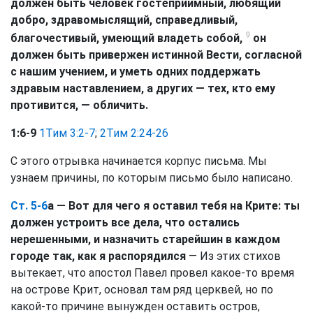
должен быть человек гостеприимный, любящий
добро, здравомыслящий, справедливый,
9
благочестивый, умеющий владеть собой,
он
должен быть привержен истинной Вести, согласной
с нашим учением, и уметь одних поддержать
здравым наставлением, а других — тех, кто ему
противится, — обличить.
1:6-9
1Тим 3:2-7
;
2Тим 2:24-26
С этого отрывка начинается корпус письма. Мы
узнаем причины, по которым письмо было написано.
Ст. 5-6
а — Вот для чего я оставил тебя на Крите: ты
должен устроить все дела, что остались
нерешенными, и назначить старейшин в каждом
городе так, как я распорядился
— Из этих стихов
вытекает, что апостол Павел провел какое-то время
на острове Крит, основал там ряд церквей, но по
какой-то причине вынужден оставить остров,