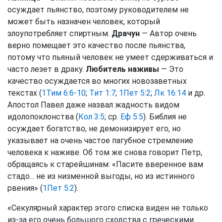
осуждает пьянство, поэтому руководителем не
может быть назначен человек, который
злоупотребляет спиртным.
Драчун
— Автор очень
верно помещает это качество после пьянства,
потому что пьяный человек не умеет сдерживаться и
часто лезет в драку.
Любитель наживы
— Это
качество осуждается во многих новозаветных
текстах (
1Тим 6:6-10
;
Тит 1:7
;
1Пет 5:2
;
Лк 16:14
и др.
Апостол Павел даже назвал жадность видом
идолопоклонства (
Кол 3:5
; ср.
Еф 5:5
). Библия не
осуждает богатство, не демонизирует его, но
указывает на очень частое пагубное стремление
человека к наживе. Об том же снова говорит Петр,
обращаясь к старейшинам: «Пасите вверенное вам
стадо... не из низменной выгоды, но из истинного
рвения» (
1Пет 5:2
).
«Секулярный характер этого списка виден не только
из-за его очень большого сходства с греческими