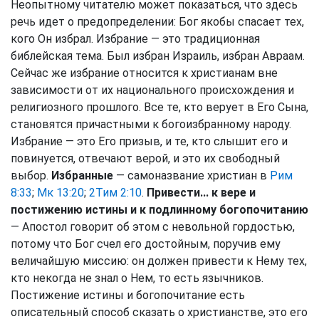
Неопытному читателю может показаться, что здесь
речь идет о предопределении: Бог якобы спасает тех,
кого Он избрал. Избрание — это традиционная
библейская тема. Был избран Израиль, избран Авраам.
Сейчас же избрание относится к христианам вне
зависимости от их национального происхождения и
религиозного прошлого. Все те, кто верует в Его Сына,
становятся причастными к богоизбранному народу.
Избрание — это Его призыв, и те, кто слышит его и
повинуется, отвечают верой, и это их свободный
выбор.
Избранные
— самоназвание христиан в
Рим
8:33
;
Мк 13:20
;
2Тим 2:10
.
Привести... к вере и
постижению истины и к подлинному богопочитанию
— Апостол говорит об этом с невольной гордостью,
потому что Бог счел его достойным, поручив ему
величайшую миссию: он должен привести к Нему тех,
кто некогда не знал о Нем, то есть язычников.
Постижение истины и богопочитание есть
описательный способ сказать о христианстве, это его