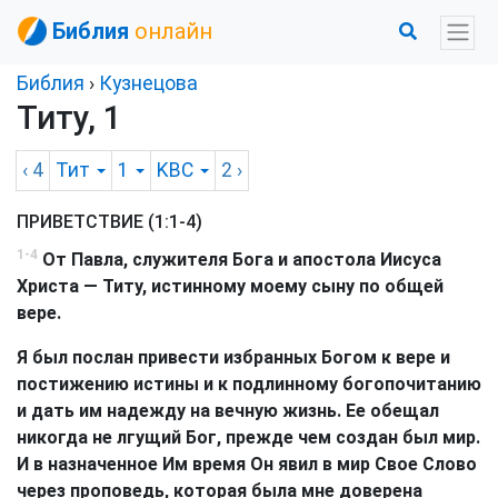
Библия
онлайн
Библия
›
Кузнецова
Титу, 1
‹ 4
Тит
1
KBC
2
›
ПРИВЕТСТВИЕ (1:1-4)
1-4
От Павла, служителя Бога и апостола Иисуса
Христа — Титу, истинному моему сыну по общей
вере.
Я был послан привести избранных Богом к вере и
постижению истины и к подлинному богопочитанию
и дать им надежду на вечную жизнь. Ее обещал
никогда не лгущий Бог, прежде чем создан был мир.
И в назначенное Им время Он явил в мир Свое Слово
через проповедь, которая была мне доверена