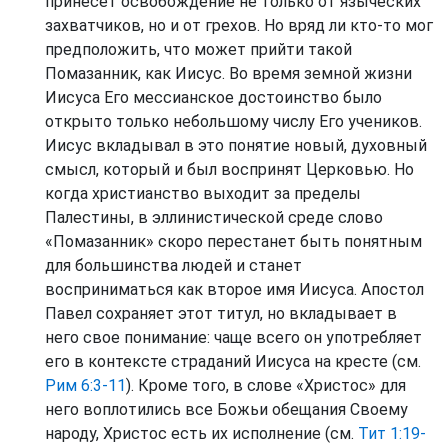
принесет освобождение не только от языческих
захватчиков, но и от грехов. Но вряд ли кто-то мог
предположить, что может прийти такой
Помазанник, как Иисус. Во время земной жизни
Иисуса Его мессианское достоинство было
открыто только небольшому числу Его учеников.
Иисус вкладывал в это понятие новый, духовный
смысл, который и был воспринят Церковью. Но
когда христианство выходит за пределы
Палестины, в эллинистической среде слово
«Помазанник» скоро перестанет быть понятным
для большинства людей и станет
восприниматься как второе имя Иисуса. Апостол
Павел сохраняет этот титул, но вкладывает в
него свое понимание: чаще всего он употребляет
его в контексте страданий Иисуса на кресте (см.
Рим 6:3-11
). Кроме того, в слове «Христос» для
него воплотились все Божьи обещания Своему
народу, Христос есть их исполнение (см.
Тит 1:19-