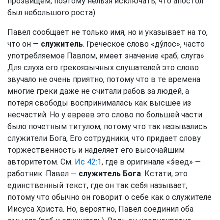
прозвищем, поэтому нельзя исключать, что апостол
был небольшого роста).
Павел сообщает не только имя, но и указывает на то,
что он —
служитель
. Греческое слово «ду́лос», часто
употребляемое Павлом, имеет значение «раб; слуга».
Для слуха его грекоязычных слушателей это слово
звучало не очень приятно, потому что в те времена
многие греки даже не считали рабов за людей, а
потеря свободы воспринималась как высшее из
несчастий. Но у евреев это слово по большей части
было почетным титулом, потому что так назывались
служители Бога, Его сотрудники, что придает слову
торжественность и наделяет его высочайшим
авторитетом. См.
Ис 42:1
, где в оригинале «э́вед» —
работник. Павел —
служитель Бога
. Кстати, это
единственный текст, где он так себя называет,
потому что обычно он говорит о себе как о служителе
Иисуса Христа. Но, вероятно, Павел соединил оба