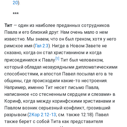
20
).
***
Тит
— один из наиболее преданных сотрудников
Павла и его близкий друг. Нам очень мало о нем
известно. Мы знаем, что он был греком, хотя у него
римское имя (
Гал 2:3
). Нигде в Новом Завете не
сказано, когда он стал христианином и когда
[1]
присоединился к Павлу.
Тит был человеком,
который обладал незаурядными дипломатическими
способностями, и апостол Павел посылал его в те
общины, где происходили какие-то нестроения.
Например, именно Тит несет письмо Павла,
написанное «со стесненным сердцем и слезами» в
Коринф, когда между коринфскими христианами и
Павлом возник серьезный конфликт, грозивший
разрывом (
2Кор 2:12-13
; см. также 12:18). Павел
также берет с собой Тита как представителя