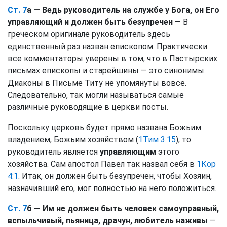
Ст. 7
а — Ведь руководитель на службе у Бога, он Его
управляющий и должен быть безупречен
— В
греческом оригинале руководитель здесь
единственный раз назван епископом. Практически
все комментаторы уверены в том, что в Пастырских
письмах епископы и старейшины — это синонимы.
Диаконы в Письме Титу не упомянуты вовсе.
Следовательно, так могли называться самые
различные руководящие в церкви посты.
Поскольку церковь будет прямо названа Божьим
владением, Божьим хозяйством (
1Тим 3:15
), то
руководитель является
управляющим
этого
хозяйства. Сам апостол Павел так назвал себя в
1Кор
4:1
. Итак, он должен быть безупречен, чтобы Хозяин,
назначивший его, мог полностью на него положиться.
Ст. 7
б — Им не должен быть человек самоуправный,
вспыльчивый, пьяница, драчун, любитель наживы
—