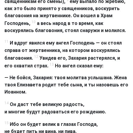
священникам его смены),
ему выпало по жребию,
как это было принято у священников, воскурить
благовония на жертвеннике. Он вошел в Храм
10
Господень,
а весь народ в то время, как
воскурялись благовония, стоял снаружи и молился.
11
И вдруг явился ему ангел Господень — он стоял
справа от жертвенника, на котором воскурялись
12
благовония.
Увидев его, Захария растерялся, и
13
его охватил страх.
Но ангел сказал ему:
— Не бойся, Захария: твоя молитва услышана. Жена
твоя Елизавета родит тебе сына, и ты назовешь его
Иоанном.
14
Он даст тебе великую радость,
и многие будут радоваться его рождению.
15
Ибо он будет велик в глазах Господа,
не будет пить ни вина, ни пива,