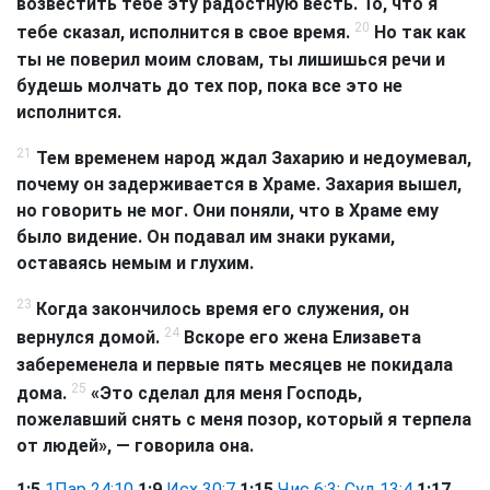
возвестить тебе эту радостную весть. То, что я
20
тебе сказал, исполнится в свое время.
Но так как
ты не поверил моим словам, ты лишишься речи и
будешь молчать до тех пор, пока все это не
исполнится.
21
Тем временем народ ждал Захарию и недоумевал,
почему он задерживается в Храме. Захария вышел,
но говорить не мог. Они поняли, что в Храме ему
было видение. Он подавал им знаки руками,
оставаясь немым и глухим.
23
Когда закончилось время его служения, он
24
вернулся домой.
Вскоре его жена Елизавета
забеременела и первые пять месяцев не покидала
25
дома.
«Это сделал для меня Господь,
пожелавший снять с меня позор, который я терпела
от людей», — говорила она.
1:5
1Пар 24:10
1:9
Исх 30:7
1:15
Чис 6:3
;
Суд 13:4
1:17