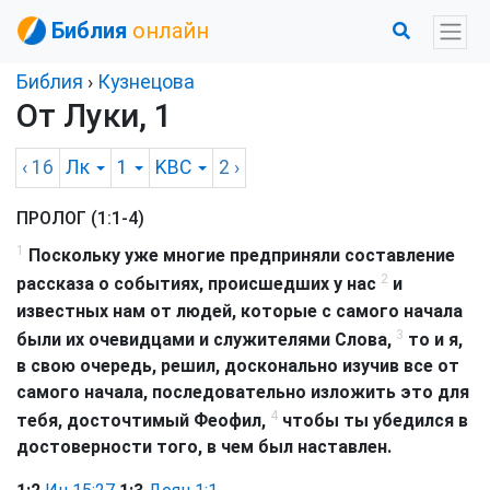
Библия
онлайн
Библия
›
Кузнецова
От Луки, 1
‹ 16
Лк
1
KBC
2
›
ПРОЛОГ (1:1-4)
1
Поскольку уже многие предприняли составление
2
рассказа о событиях, происшедших у нас
и
известных нам от людей, которые с самого начала
3
были их очевидцами и служителями Слова,
то и я,
в свою очередь, решил, досконально изучив все от
самого начала, последовательно изложить это для
4
тебя, досточтимый Феофил,
чтобы ты убедился в
достоверности того, в чем был наставлен.