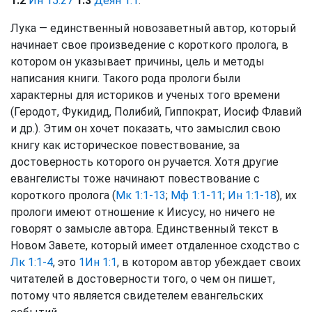
1:2
Ин 15:27
1:3
Деян 1:1
.
Лука — единственный новозаветный автор, который
начинает свое произведение с короткого пролога, в
котором он указывает причины, цель и методы
написания книги. Такого рода прологи были
характерны для историков и ученых того времени
(Геродот, Фукидид, Полибий, Гиппократ, Иосиф Флавий
и др.). Этим он хочет показать, что замыслил свою
книгу как историческое повествование, за
достоверность которого он ручается. Хотя другие
евангелисты тоже начинают повествование с
короткого пролога (
Мк 1:1-13
;
Мф 1:1-11
;
Ин 1:1-18
), их
прологи имеют отношение к Иисусу, но ничего не
говорят о замысле автора. Единственный текст в
Новом Завете, который имеет отдаленное сходство с
Лк 1:1-4
, это
1Ин 1:1
, в котором автор убеждает своих
читателей в достоверности того, о чем он пишет,
потому что является свидетелем евангельских