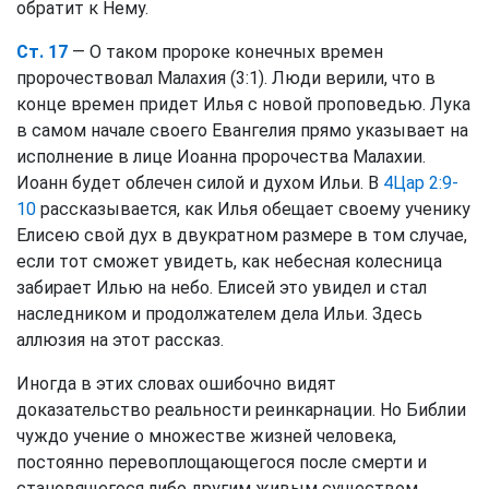
обратит к Нему.
Ст. 17
— О таком пророке конечных времен
пророчествовал Малахия (3:1). Люди верили, что в
конце времен придет Илья с новой проповедью. Лука
в самом начале своего Евангелия прямо указывает на
исполнение в лице Иоанна пророчества Малахии.
Иоанн будет облечен силой и духом Ильи. В
4Цар 2:9-
10
рассказывается, как Илья обещает своему ученику
Елисею свой дух в двукратном размере в том случае,
если тот сможет увидеть, как небесная колесница
забирает Илью на небо. Елисей это увидел и стал
наследником и продолжателем дела Ильи. Здесь
аллюзия на этот рассказ.
Иногда в этих словах ошибочно видят
доказательство реальности реинкарнации. Но Библии
чуждо учение о множестве жизней человека,
постоянно перевоплощающегося после смерти и
становящегося либо другим живым существом