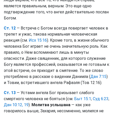
является правильным, верным. Это еще одно
подтверждение того, что ангел действительно послан
Богом.
Ст. 12
— Встреча с Богом всегда повергает человек в
трепет и ужас, такова нормальная человеческая
реакция (см.
Исх 15:16
). Кроме того, в жизни обычного
человека Бог играет не очень значительную роль. Как
правило, о Нем вспоминают лишь в минуты
опасности. Даже священник, для которого служение
Богу является профессией, оказывается не готовым к
этой встрече, он приходит в смятение. То же слово
употреблено в рассказе о видении Даниила (
Дан 7:15
)
и Товии, встретившего ангела Рафаэля (Тов 12:16).
Ст. 13
— Устами ангела Бог призывает слабого
смертного человека не бояться (см.
Быт 15:1
;
Суд 6:23
;
Дан 10:12, 19
).
Молитва услышана
— как уже
говорилось выше, Захария, несомненно, молился не