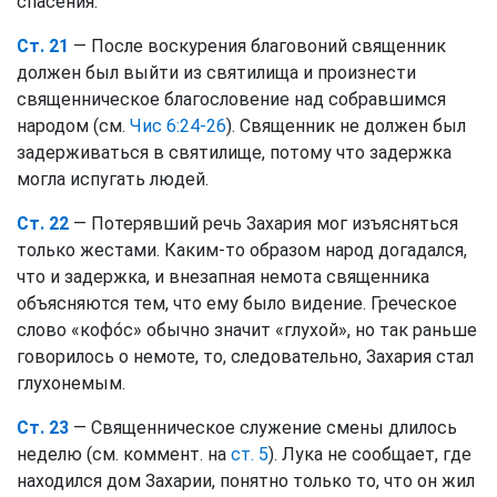
спасения.
Ст. 21
— После воскурения благовоний священник
должен был выйти из святилища и произнести
священническое благословение над собравшимся
народом (см.
Чис 6:24-26
). Священник не должен был
задерживаться в святилище, потому что задержка
могла испугать людей.
Ст. 22
— Потерявший речь Захария мог изъясняться
только жестами. Каким-то образом народ догадался,
что и задержка, и внезапная немота священника
объясняются тем, что ему было видение. Греческое
слово «кофо́с» обычно значит «глухой», но так раньше
говорилось о немоте, то, следовательно, Захария стал
глухонемым.
Ст. 23
— Священническое служение смены длилось
неделю (см. коммент. на
ст. 5
). Лука не сообщает, где
находился дом Захарии, понятно только то, что он жил