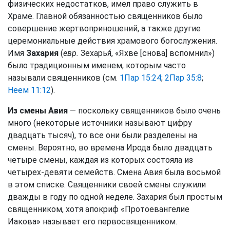
физических недостатков, имел право служить в
Храме. Главной обязанностью священников было
совершение жертвоприношений, а также другие
церемониальные действия храмового богослужения.
Имя
Захария
(
евр.
Зехарья́, «Яхве [снова] вспомнил»)
было традиционным именем, которым часто
называли священников (см.
1Пар 15:24
;
2Пар 35:8
;
Неем 11:12
).
Из смены Авия
— поскольку священников было очень
много (некоторые источники называют цифру
двадцать тысяч), то все они были разделены на
смены. Вероятно, во времена Ирода было двадцать
четыре смены, каждая из которых состояла из
четырех-девяти семейств. Смена Авия была восьмой
в этом списке. Священники своей смены служили
дважды в году по одной неделе. Захария был простым
священником, хотя апокриф «Протоевангелие
Иакова» называет его первосвященником.