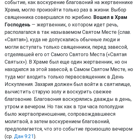
событие, как воскурение благовоний на жертвеннике
Храма, могло произойти только раз в жизни. Выбор
священника совершался по жребию.
Вошел в Храм
Господень
— жертвенник, о котором идет речь,
располагался в так называемом Святом Месте (
слав.
«Святая»), куда не допускались обычные люди и
могли вступать только священники, перед завесой,
отделявшей его от Самого Святого Места («Святая
Святых»). В Храме был еще один жертвенник, но он
находился за этой завесой, в Самом Святом Месте, но
туда мог входить только первосвященник в День
Искупления. Захария должен был войти в святилище,
вычистить старую золу и воскурить свежее
благовоние. Благовония воскурялись дважды в день,
утром и вечером. Но так как в три часа пополудни
было жертвоприношение, сопровождавшееся
молитвой, а затем воскурением благовоний,
предполагается, что это событие произошло вечером
(ср.
Дан 9:21
).