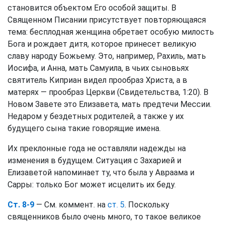
становится объектом Его особой защиты. В
Священном Писании присутствует повторяющаяся
тема: бесплодная женщина обретает особую милость
Бога и рождает дитя, которое принесет великую
славу народу Божьему. Это, например, Рахиль, мать
Иосифа, и Анна, мать Самуила, в чьих сыновьях
святитель Киприан видел прообраз Христа, а в
матерях — прообраз Церкви (Свидетельства, 1:20). В
Новом Завете это Елизавета, мать предтечи Мессии.
Недаром у бездетных родителей, а также у их
будущего сына такие говорящие имена.
Их преклонные года не оставляли надежды на
изменения в будущем. Ситуация с Захарией и
Елизаветой напоминает ту, что была у Авраама и
Сарры: только Бог может исцелить их беду.
Ст. 8-9
— См. коммент. на
ст. 5
. Поскольку
священников было очень много, то такое великое