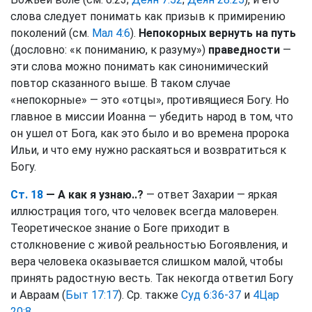
слова следует понимать как призыв к примирению
поколений (см.
Мал 4:6
).
Непокорных вернуть на путь
(дословно: «к пониманию, к разуму»)
праведности
—
эти слова можно понимать как синонимический
повтор сказанного выше. В таком случае
«непокорные» — это «отцы», противящиеся Богу. Но
главное в миссии Иоанна — убедить народ в том, что
он ушел от Бога, как это было и во времена пророка
Ильи, и что ему нужно раскаяться и возвратиться к
Богу.
Ст. 18
— А как я узнаю..?
— ответ Захарии — яркая
иллюстрация того, что человек всегда маловерен.
Теоретическое знание о Боге приходит в
столкновение с живой реальностью Богоявления, и
вера человека оказывается слишком малой, чтобы
принять радостную весть. Так некогда ответил Богу
и Авраам (
Быт 17:17
). Ср. также
Суд 6:36-37
и
4Цар
20:8
.