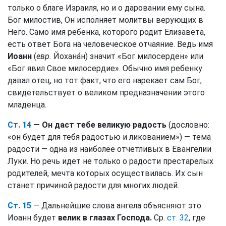
только о благе Израиля, но и о даровании ему сына.
Бог милостив, Он исполняет молитвы верующих в
Него. Само имя ребенка, которого родит Елизавета,
есть ответ Бога на человеческое отчаяние. Ведь имя
Иоанн
(
евр.
Йохана́н) значит «Бог милосерден» или
«Бог явил Свое милосердие». Обычно имя ребенку
давал отец, но тот факт, что его нарекает сам Бог,
свидетельствует о великом предназначении этого
младенца.
Ст. 14
— Он даст тебе великую радость
(дословно:
«он будет для тебя радостью и ликованием») — тема
радости — одна из наиболее отчетливых в Евангелии
Луки. Но речь идет не только о радости престарелых
родителей, мечта которых осуществилась. Их сын
станет причиной радости для многих людей.
Ст. 15
— Дальнейшие слова ангела объясняют это.
Иоанн будет
велик в глазах Господа.
Ср.
ст. 32
, где