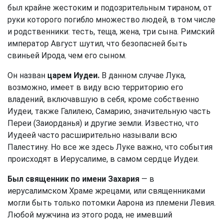
был крайне жестоким и подозрительным тираном, от
руки которого погибло множество людей, в том числе
и родственники: тесть, теща, жена, три сына. Римский
император Август шутил, что безопасней быть
свиньей Ирода, чем его сыном.
Он назван
царем Иудеи.
В данном случае Лука,
возможно, имеет в виду всю территорию его
владений, включавшую в себя, кроме собственно
Иудеи, также Галилею, Самарию, значительную часть
Переи (Заиорданья) и другие земли. Известно, что
Иудеей часто расширительно называли всю
Палестину. Но все же здесь Луке важно, что события
происходят в Иерусалиме, в самом сердце Иудеи.
Был священник по имени Захария
— в
иерусалимском Храме жрецами, или священниками
могли быть только потомки Аарона из племени Левия.
Любой мужчина из этого рода, не имевший