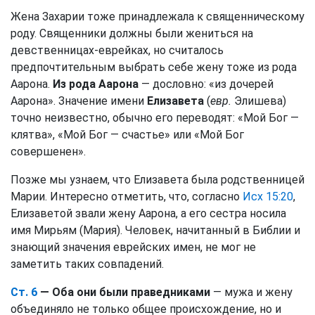
Жена Захарии тоже принадлежала к священническому
роду. Священники должны были жениться на
девственницах-еврейках, но считалось
предпочтительным выбрать себе жену тоже из рода
Аарона.
Из рода Аарона
— дословно: «из дочерей
Аарона». Значение имени
Елизавета
(
евр.
Элишева)
точно неизвестно, обычно его переводят: «Мой Бог —
клятва», «Мой Бог — счастье» или «Мой Бог
совершенен».
Позже мы узнаем, что Елизавета была родственницей
Марии. Интересно отметить, что, согласно
Исх 15:20
,
Елизаветой звали жену Аарона, а его сестра носила
имя Мирьям (Мария). Человек, начитанный в Библии и
знающий значения еврейских имен, не мог не
заметить таких совпадений.
Ст. 6
— Оба они были праведниками
— мужа и жену
объединяло не только общее происхождение, но и