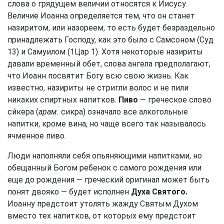
слова о грядущем величии относятся к Иисусу.
Величие Иоанна определяется тем, что он станет
назиритом, или назореем, то есть будет безраздельно
принадлежать Господу, как это было с Самсоном (Суд
13) и Самуилом (1Цар 1). Хотя некоторые назириты
давали временный обет, слова ангела предполагают,
что Иоанн посвятит Богу всю свою жизнь. Как
известно, назириты не стригли волос и не пили
никаких спиртных напитков.
Пиво
— греческое слово
си́кера (
арам.
сикра) означало все алкогольные
напитки, кроме вина, но чаще всего так называлось
ячменное пиво.
Люди наполняли себя опьяняющими напитками, но
обещанный Богом ребенок с самого рождения или
еще до рождения — греческий оригинал может быть
понят двояко — будет исполнен
Духа Святого.
Иоанну предстоит утолять жажду Святым Духом
вместо тех напитков, от которых ему предстоит