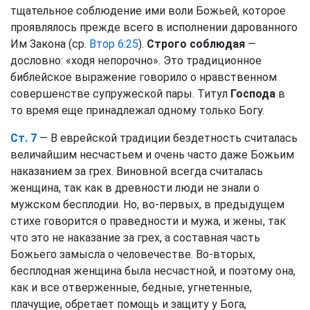
тщательное соблюдение ими воли Божьей, которое
проявлялось прежде всего в исполнении дарованного
Им Закона (ср.
Втор 6:25
).
Строго соблюдая
—
дословно: «ходя непорочно». Это традиционное
библейское выражение говорило о нравственном
совершенстве супружеской пары. Титул
Господа
в
то время еще принадлежал одному только Богу.
Ст. 7
— В еврейской традиции бездетность считалась
величайшим несчастьем и очень часто даже Божьим
наказанием за грех. Виновной всегда считалась
женщина, так как в древности люди не знали о
мужском бесплодии. Но, во-первых, в предыдущем
стихе говорится о праведности и мужа, и жены, так
что это не наказание за грех, а составная часть
Божьего замысла о человечестве. Во-вторых,
бесплодная женщина была несчастной, и поэтому она,
как и все отверженные, бедные, угнетенные,
плачущие, обретает помощь и защиту у Бога,