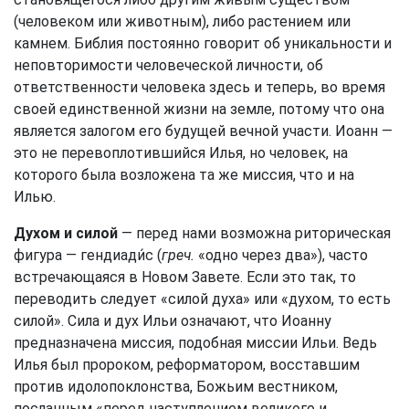
(человеком или животным), либо растением или
камнем. Библия постоянно говорит об уникальности и
неповторимости человеческой личности, об
ответственности человека здесь и теперь, во время
своей единственной жизни на земле, потому что она
является залогом его будущей вечной участи. Иоанн —
это не перевоплотившийся Илья, но человек, на
которого была возложена та же миссия, что и на
Илью.
Духом и силой
— перед нами возможна риторическая
фигура — гендиади́с (
греч.
«одно через два»), часто
встречающаяся в Новом Завете. Если это так, то
переводить следует «силой духа» или «духом, то есть
силой». Сила и дух Ильи означают, что Иоанну
предназначена миссия, подобная миссии Ильи. Ведь
Илья был пророком, реформатором, восставшим
против идолопоклонства, Божьим вестником,
посланным «перед наступлением великого и