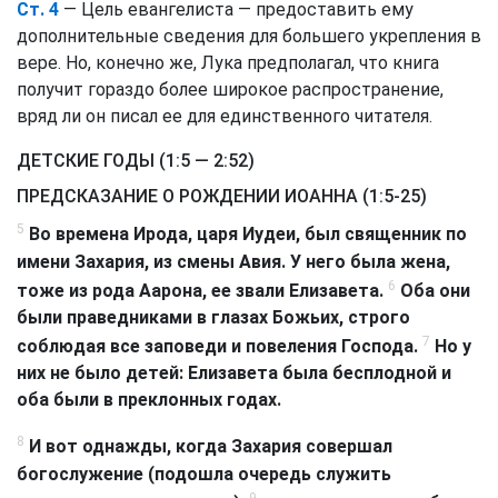
Ст. 4
— Цель евангелиста — предоставить ему
дополнительные сведения для большего укрепления в
вере. Но, конечно же, Лука предполагал, что книга
получит гораздо более широкое распространение,
вряд ли он писал ее для единственного читателя.
ДЕТСКИЕ ГОДЫ (1:5 — 2:52)
ПРЕДСКАЗАНИЕ О РОЖДЕНИИ ИОАННА (1:5-25)
5
Во времена Ирода, царя Иудеи, был священник по
имени Захария, из смены Авия. У него была жена,
6
тоже из рода Аарона, ее звали Елизавета.
Оба они
были праведниками в глазах Божьих, строго
7
соблюдая все заповеди и повеления Господа.
Но у
них не было детей: Елизавета была бесплодной и
оба были в преклонных годах.
8
И вот однажды, когда Захария совершал
богослужение (подошла очередь служить
9