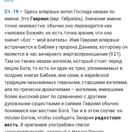
Ст. 19
— Здесь впервые ангел Господа назван по
имени. Это
Гавриил
(
евр.
Габриэ́ль). Значение имени
точно неизвестно: обычно оно переводится как
«человек Божий», но есть точка зрения, что оно
значит «Бог — мой воитель». Имя Гавриил впервые
встречается в Библии у пророка Даниила, которому он
является в час вечернего жертвоприношения (9:21).
Там он также назван ангелом, который стоит перед
лицом Бога, то есть он один из трех, упоминаемых в
поздних книгах Библии, или семи, в еврейской
традиции называемых главными, старшими ангелами,
или по-гречески архангелами — ангелами, имевшими
более высокий ранг по сравнению с другими
духовными существами и силами. Гавриил обычно
понимался как вестник Бога. Так и в этом случае: он
послан Богом, чтобы сообщить Захарии
радостную
весть.
В оригинале употреблен глагол
«евангели́састай», который в Новом Завете