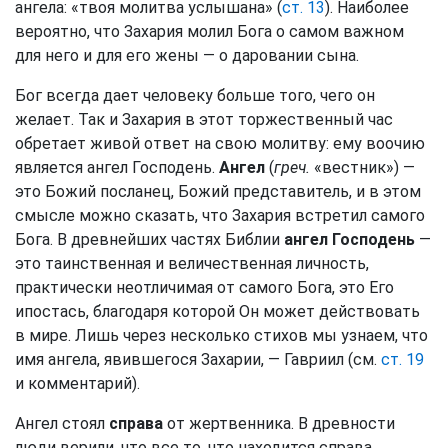
ангела: «твоя молитва услышана» (
ст. 13
). Наиболее
вероятно, что Захария молил Бога о самом важном
для него и для его жены — о даровании сына.
Бог всегда дает человеку больше того, чего он
желает. Так и Захария в этот торжественный час
обретает живой ответ на свою молитву: ему воочию
является ангел Господень.
Ангел
(
греч.
«вестник») —
это Божий посланец, Божий представитель, и в этом
смысле можно сказать, что Захария встретил самого
Бога. В древнейших частях Библии
ангел Господень
—
это таинственная и величественная личность,
практически неотличимая от самого Бога, это Его
ипостась, благодаря которой Он может действовать
в мире. Лишь через несколько стихов мы узнаем, что
имя ангела, явившегося Захарии, — Гавриил (см.
ст. 19
и комментарий).
Ангел стоял
справа
от жертвенника. В древности
люди верили, что все то, что находится справа,