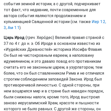
события земной истории, а с другой, подчеркивает
тот факт, что недавние, почти современные для
автора события являются продолжением и
кульминацией Священной истории (см. также
Иер 1:2,
3
;
Ам 1:1
).
Царь Ирод
(
греч.
Херо́дес) Великий правил страной с
37 по 4 г. до н. э. Об Ироде в основном известно из
«Иудейских Древностей» историка Иосифа Флавия.
Он был не чистокровным евреем, а наполовину
идумеянином, и это давало повод его противникам
считать его не законным царем, а узурпатором, тем
более, что он был ставленником Рима и не отличался
строгим соблюдением заповедей Закона. Ирод был
противоречивой личностью. С одной стороны, при
нем воцарился мир и в стране был наведен порядок,
были снижены налоги, кроме того, Ирод выстроил
заново иерусалимский Храм, красоте и пышности
которого не было равных. С другой же стороны, он