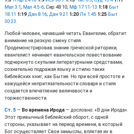
Мал 3:1
;
Мал 4:5-6
; Сир 48:10;
Мф 17:11-13
1:18
Быт
18:11
1:19
Дан 8:16
;
Дан 9:21
1:20
Лк 1:45
1:25
Быт
30:23
.
Любой человек, начавший читать Евангелие, обратит
внимание на резкую смену стиля.
Продемонстрировав знание греческой риторики,
евангелист начинает евангельское повествование
подчеркнуто скупыми литературными средствами,
сознательно подражая языку и стилю таких
библейских книг, как Бытие. Но при всей простоте и
кажущейся непритязательности словаря и стиля
создается впечатление величавости и
торжественности.
Ст. 5
—
Во времена Ирода
— дословно: «В дни Ирода».
Этот привычный библейский оборот, с одной
стороны, указывает на период времени, в который
Бог осуществляет Свои замыслы, вплетая их в