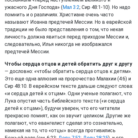
ужасного Дня Господа» (
Мал 3:2
; Сир 48:1-10). Но надо
помнить и о различиях. Христиане очень часто
называют Иоанна предтечей Мессии. Но в еврейской
традиции не было представления о том, что некая
личность должна явиться перед приходом Мессии и,
следовательно, Илья никогда не изображался
предтечей Мессии.
Чтобы сердца отцов и детей обратить друг к другу
— дословно: «чтобы обратить сердца отцов к детям».
Это еще одна аллюзия на пророчество Малахии (4:6) и
Сир 48:10. В еврейском тексте дальше следуют слова:
«и сердца детей к отцам». Одни ученые полагают, что
Лука опустил часть библейского текста («и сердца
детей к отцам»), будучи уверен, что его читатели
прекрасно помнят, как он звучит целиком. Другие же
полагают, что евангелист сделал это сознательно,
намекая на то, что «отцы» всегда противились
Божьей воле (см. 6:23;
Деян 7:52
;
Деян 28:25
), и его