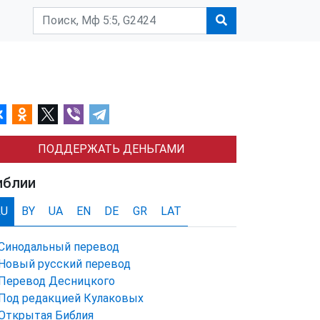
ПОДДЕРЖАТЬ ДЕНЬГАМИ
иблии
RU
BY
UA
EN
DE
GR
LAT
Синодальный перевод
Новый русский перевод
Перевод Десницкого
Под редакцией Кулаковых
Открытая Библия