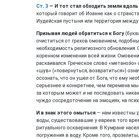
Ст. 3
— И тот стал обходить земли вдоль
который говорит об Иоанне как о странс
Иудейская пустыня или территория между 
Призывая людей обратиться к Богу
(букв
очиститься от грехов омовением, подобн
необходимость религиозного обновления. 
коренном изменении всей жизни. Омовение
раскаивался. Греческое слово «метаноэ́о»
«шув» («повернуться, возвратиться») озн
осознать, что он ушел от Бога, что ему не
серьезнее и конкретнее, чем перемена мы
за которым может и не последовать ника
чуждо сосредоточение на эмоциях, на пси
И в знак этого омыться
— нам известны р
воды, существовавшие у евреев того вре
ритуального осквернения. В Кумране нас
погружения в воду. Кроме того, прозелиты