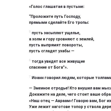
«Голос глашатая в пустыне:
“Проложите путь Господу,
прямыми сделайте Его тропы:
5
пусть засыплют ущелье,
а холм и гору сровняют с землей,
пусть выпрямят повороты,
пусть сгладят ухабы —
6
тогда увидят все живущие
спасение от Бога”».
7
Иоанн говорил людям, которые толпами
— Змеиное отродье! Кто внушил вам мыс
Докажите на деле, чего стоит ваше обра
«Наш отец — Авраам»! Говорю вам, Бог и
Уже лежит наготове топор у ствола дере