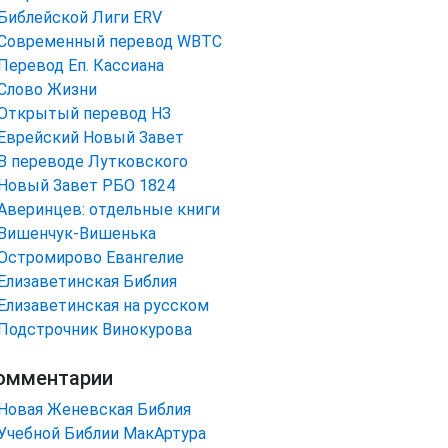
Библейской Лиги ERV
Cовременный перевод WBTC
Перевод Еп. Кассиана
Слово Жизни
Открытый перевод НЗ
Еврейский Новый Завет
В переводе Лутковского
Новый Завет РБО 1824
Аверинцев: отдельные книги
Вишенчук-Вишенька
Остромирово Евангелие
Елизаветинская Библия
Елизаветинская на русском
Подстрочник Винокурова
омментарии
Новая Женевская Библия
Учебной Библии МакАртура