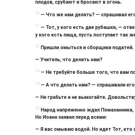
плодов, срубают и бросают в огонь.
10
— Что же нам делать? — спрашивал его
11
— Тот, у кого есть две рубашки, — отве
у кого есть пища, пусть поступает так же
12
Пришли омыться и сборщики податей. 
— Учитель, что делать нам?
13
— Не требуйте больше того, что вам п
14
— А что делать нам? — спрашивали его
— Не грабьте и не вымогайте. Довольст
15
Народ напряженно ждал Помазанника, и
Но Иоанн заявил перед всеми:
— Я вас омываю водой. Но идет Тот, кто 