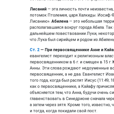
Лисаний
— эта личность почти неизвестна,
потомок Птолемея, царя Халкиды. Иосиф Ф
Лисанию».
Абилена
— это небольшая терри
располагавшаяся вокруг города Абила. Так
дальнейшем повествовании Луки, некот
что Лука был сирийцем и родом из Абилены
Ст. 2
— При первосвященнике Анне и Кай
евангелист переходит к религиозным влас
первосвященником в 6 г. и смещен в 15 г.
Анны. Эти слова рождают недоуменные воп
первосвященник, а не два. Евангелист И
того года, когда был распят Иисус (11:49; 
как о первосвященнике, а Кайафу причисля
объясняется тем, что Анна, будучи очень 
главенствовать в Синедрионе сначала чере
а затем через зятя. Кроме того, известно
и тогда, когда покидали свой пост.