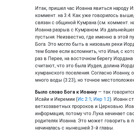
Итак, пришел час Иоанна явиться народу Из
коммент. на 3:4. Как уже говорилось выше
связан с общиной Кумрана (см. коммент. на 
Иоанна разрыв с Кумраном. Из дальнейшег
пустыня. Неизвестно, где именно в этой п
Бога. Это могло быть в низовьях реки Иор
тем более если вспомнить, что Илья, с ко
раз в Перее, на восточном берегу Иордана
считают, что это была Иудея, долина Иорда
кумранского поселения. Согласно Иоанну, 
много воды (3:23), но точное местоположе
Было слово Бога к Иоанну
— так говорится
Исайи и Иеремии (
Ис 2:1
;
Иер 1:2
). Иоанн 
ветхозаветных пророков и Церковью. Иоа
информация, потому что Лука начинает сво
родителях Иоанна. Это может говорить в п
начиналась с нынешней 3-й главы.