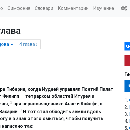
ио
Симфония
Словари
Комментарии
Изучение
глава
цова
4
глава
›
Б
ра Тиберия, когда Иудеей управлял Понтий Пилат
ат Филипп — тетрархом областей Итурея и
2
ены,
при первосвященнике Анне и Кайафе, в
3
 Захарии.
И тот стал обходить земли вдоль
огу и в знак этого омыться, чтобы получить
 написано так: