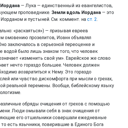
 Иордана
— Лука — единственный из евангелистов,
твующем проповеднике.
Земли вдоль Иордана
— это
Иорданом и пустыней. См. коммент. на
ст. 2
.
ально: «раскаяться») — призывая евреев
ым омовению прозелитов, Иоанн объявлял
Оно заключалось в серьезной переоценке и
 водой было лишь знаком того, что человек
 означает «изменить свой ум». Еврейское же слово
ачает нечто гораздо большее. Человек должен
обходимо
возвратиться
к Нему. Это гораздо
слей или чувство дискомфорта при мысли о грехах,
кой реальной перемены. Вообще, библейскому языку
хологизме.
азличные обряды очищения от грехов с помощью
мени. Люди омывали себя в знак очищения от
еляющие его отшельники совершали ежедневные
, то есть язычники, поверившие в Единого Бога