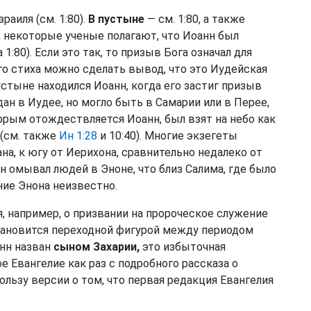
раиля (см. 1:80).
В пустыне
— см. 1:80, а также
, некоторые ученые полагают, что Иоанн был
1:80). Если это так, то призыв Бога означал для
о стиха можно сделать вывод, что это Иудейская
устыне находился Иоанн, когда его застиг призыв
дан в Иудее, но могло быть в Самарии или в Перее,
торым отождествляется Иоанн, был взят на небо как
 (см. также
Ин 1:28
и 10:40). Многие экзегеты
на, к югу от Иерихона, сравнительно недалеко от
он омывал людей в Эноне, что близ Салима, где было
ние Энона неизвестно.
, например, о призвании на пророческое служение
становится переходной фигурой между периодом
нн назван
сыном Захарии,
это избыточная
е Евангелие как раз с подробного рассказа о
ользу версии о том, что первая редакция Евангелия