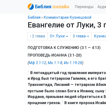
Библия
онлайн
Переводы
Ауд
Библия
›
Комментарии Кузнецовой
Евангелие от Луки, 3 
‹ 2
глава
От Луки
3
глава
Кузне
ПОДГОТОВКА К СЛУЖЕНИЮ (3:1 — 4:13)
ПРОПОВЕДЬ ИОАННА (3:1-20)
(
Мф 3:1-12
;
Мк 1:1-8
;
Ин 1:19-28
)
1
В пятнадцатый год правления императо
и Ирод был тетрархом Галилеи, а его бр
Трахонитида, Лисаний — тетрархом Абил
пустыне было слово Бога к Иоанну, сыну
Иордана, призывая людей обратиться к Б
4
прощение грехов.
В книге пророка Исайи