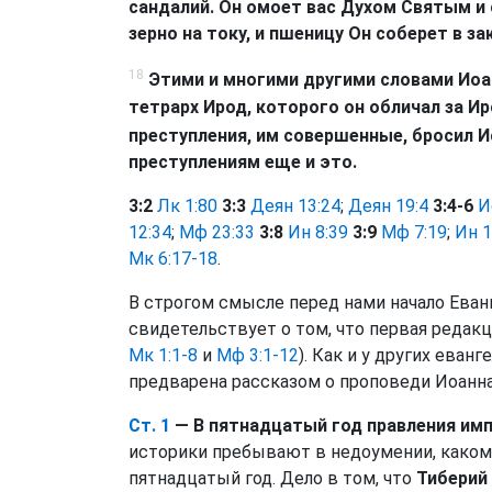
сандалий. Он омоет вас Духом Святым и
зерно на току, и пшеницу Он соберет в з
18
Этими и многими другими словами Иоа
тетрарх Ирод, которого он обличал за Иро
преступления, им совершенные, бросил И
преступлениям еще и это.
3:2
Лк 1:80
3:3
Деян 13:24
;
Деян 19:4
3:4-6
И
12:34
;
Мф 23:33
3:8
Ин 8:39
3:9
Мф 7:19
;
Ин 1
Мк 6:17-18
.
В строгом смысле перед нами начало Еван
свидетельствует о том, что первая редакци
Мк 1:1-8
и
Мф 3:1-12
). Как и у других еван
предварена рассказом о проповеди Иоанна
Ст. 1
— В пятнадцатый год правления им
историки пребывают в недоумении, каком
пятнадцатый год. Дело в том, что
Тиберий