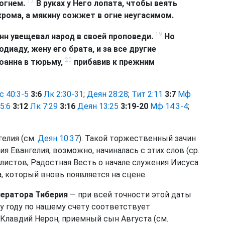
17
 огнем.
В руках у Него лопата, чтобы веять
акрома, а мякину сожжет в огне неугасимом.
19
нн увещевал народ в своей проповеди.
Но
диаду, жену его брата, и за все другие
20
оанна в тюрьму,
прибавив к прежним
с 40:3-5
3:6
Лк 2:30-31
;
Деян 28:28
;
Тит 2:11
3:7
Мф
5:6
3:12
Лк 7:29
3:16
Деян 13:25
3:19-20
Мф 14:3-4
;
гелия (см.
Деян 10:37
). Такой торжественный зачин
я Евангелия, возможно, начиналась с этих слов (ср.
гелистов, Радостная Весть о начале служения Иисуса
, который вновь появляется на сцене.
ператора Тиберия
— при всей точности этой даты
у году по нашему счету соответствует
Клавдий Нерон, приемный сын Августа (см.