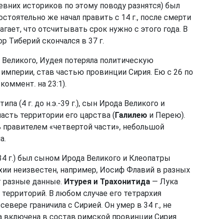
 древних историков по этому поводу разнятся) был
стоятельно же начал править с 14 г., после смерти
ает, что отсчитывать срок нужно с этого года. В
ор Тиберий скончался в 37 г.
а Великого, Иудея потеряла политическую
империи, став частью провинции Сирия. Ею с 26 по
 коммент. на 23:1).
па (4 г. до н.э.-39 г.), сын Ирода Великого и
асть территории его царства (
Галилею
и Перею).
 правителем «четвертой части», небольшой
а.
э.-34 г.) был сыном Ирода Великого и Клеопатры
хии неизвестен, например, Иосиф Флавий в разных
т разные данные.
Итурея и Трахонитида
— Лука
территорий. В любом случае его тетрархия
евере граничила с Сирией. Он умер в 34 г., не
а включена в состав римской провинции Сирия.