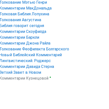
Толкование Мэтью Генри
Комментарии МакДональда
Толковая Библия Лопухина
Толкования Августина
Библия говорит сегодня
Комментарии Скоуфилда
Комментарии Баркли
Комментарии Джона Райла
Толкование Феофилакта Болгарского
Новый Библейский Комментарий
Лингвистический. Роджерс
Комментарии Давида Стерна
Ветхий Завет в Новом
●
Комментарии Кузнецовой