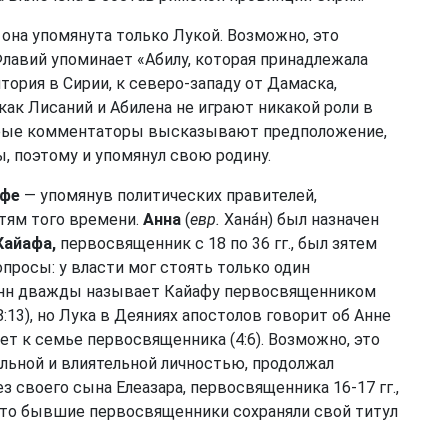
 она упомянута только Лукой. Возможно, это
лавий упоминает «Абилу, которая принадлежала
тория в Сирии, к северо-западу от Дамаска,
 как Лисаний и Абилена не играют никакой роли в
орые комментаторы высказывают предположение,
, поэтому и упомянул свою родину.
афе
— упомянув политических правителей,
тям того времени.
Анна
(
евр.
Хана́н) был назначен
Кайафа,
первосвященник с 18 по 36 гг., был зятем
росы: у власти мог стоять только один
оанн дважды называет Кайафу первосвященником
18:13), но Лука в Деяниях апостолов говорит об Анне
ет к семье первосвященника (4:6). Возможно, это
сильной и влиятельной личностью, продолжал
з своего сына Елеазара, первосвященника 16-17 гг.,
, что бывшие первосвященники сохраняли свой титул