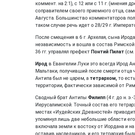
коммент. на 2:1), с 12 или с 11 г. (мнения
соправителем своего приемного отца, само
Августа. Большинство комментаторов полаг
таком случае речь идет о 28/29 г. Императ
После смещения в 6 г. Архелая, сына Ирод
независимость и вошла в состав Римской 
36 гг. управлял префект
Понтий Пилат
(см.
Ирод
в Евангелии Луки это всегда Ирод Анти
Мальтаки, получивший после смерти отца ч
Антипа был не царем, а
тетрархом,
то есть
территории, фактически зависимой от Рим
Сводный брат Антипы
Филипп
(4 г. до н. 
Иерусалимской. Точный состав его тетрар
местах «Иудейских Древностей» приводи
упомянул лишь две небольшие области его 
включала земли к востоку от Иордана и на с
оставив наследников, и его тетрархия был