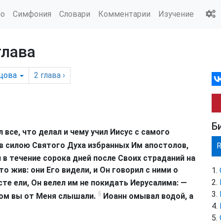
ио
Симфония
Словари
Комментарии
Изучение
глава
цова
2
глава
›
Б
 все, что делал и чему учил Иисус с самого
ив силою Святого Духа избранных Им апостолов,
 в течение сорока дней после Своих страданий на
о жив: они Его видели, и Он говорил с ними о
е ели, Он велел им не покидать Иерусалима: —
5
ом вы от Меня слышали.
Иоанн омывал водой, а