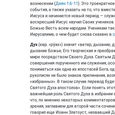
вознесении (
Деян 1:6-11
). Это троекратно
события, а также указать на то, что вмес
Иисуса и начинается новый период — служе
воскресший Иисус научил Своих учеников 
Божью Весть всем народам. Ученикам так
Иерусалиме, о чем будет снова сказано в
с
Дух
(евр. «ру́ах») значит «ветер; дыхание; д
дыхание Божье, Его творческая и преобра
мире посредством Своего Духа. Святым Д
совершения порученного им служения, осо
пониматься как одна из ипостасей Бога, о
рукописях не было знаков препинания, во
«избранных». В таком случае перевод бу
Святого Духа апостолов». Если понять это
важнейшая роль Святого Духа в избрании а
что, по мнению некоторых комментаторов,
зрения, заглавием для второй части сочин
говорил еще Иоанн Златоуст, назвавший Д