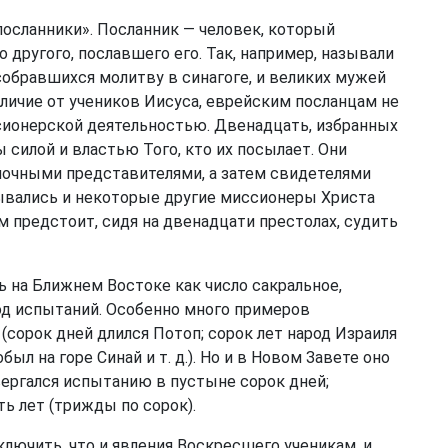
посланники». Посланник — человек, который
 другого, пославшего его. Так, например, называли
собравшихся молитву в синагоге, и великих мужей
тличие от учеников Иисуса, еврейским посланцам не
сионерской деятельностью. Двенадцать, избранных
 силой и властью Того, кто их посылает. Они
мочными представителями, а затем свидетелями
зывались и некоторые другие миссионеры Христа
им предстоит, сидя на двенадцати престолах, судить
 на Ближнем Востоке как число сакральное,
од испытаний. Особенно много примеров
 (сорок дней длился Потоп; сорок лет народ Израиля
ыл на горе Синай и т. д.). Но и в Новом Завете оно
вергался испытанию в пустыне сорок дней;
ь лет (трижды по сорок).
лючить, что и явления Воскресшего ученикам, и