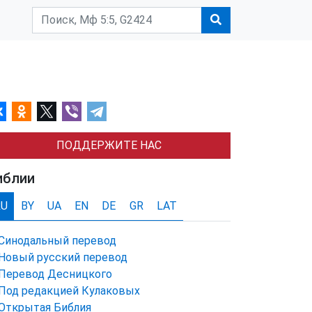
ПОДДЕРЖИТЕ НАС
иблии
RU
BY
UA
EN
DE
GR
LAT
Синодальный перевод
Новый русский перевод
Перевод Десницкого
Под редакцией Кулаковых
Открытая Библия