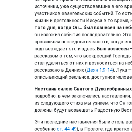
источники, уже существовавшие в его вре
участников евангельских событий. То есть
жизни и деятельности Иисуса в то время, 
того дня, когда Он... был вознесен на неб
он изложил события последовательно. Эт
правильная последовательность, когда вс
подтверждает это и здесь.
Был вознесен
—
рассказом о том, что воскресший Господь б
стал удаляться от них и возноситься на неб
рассказано в Деяниях (
Деян 1:9-14
). Лука 
описывающий реальное, доступное человеч
Наставив силою Святого Духа избранных
подробно, в чем заключались наставления
из следующего стиха мы узнаем, что Он го
должны будут возвещать Радостную Весть
Эти последние наставления были столь важ
особенно
ст. 44-49
), в Прологе, где кратко