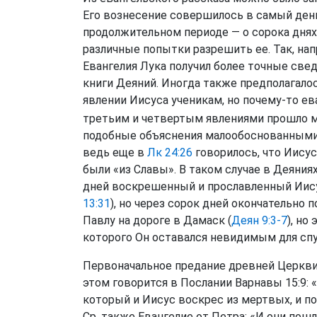
Его вознесение совершилось в самый день
продолжительном периоде — о сорока днях.
различные попытки разрешить ее. Так, нап
Евангелия Лука получил более точные свед
книги Деяний. Иногда также предполагалос
явлении Иисуса ученикам, но почему-то ев
третьим и четвертым явлениями прошло м
подобные объяснения малообоснованными.
ведь еще в
Лк 24:26
говорилось, что Иисус
были «из Славы». В таком случае в Деяния
дней воскрешенный и прославленный Иису
13:31
), но через сорок дней окончательно п
Павлу на дороге в Дамаск (
Деян 9:3-7
), но
которого Он оставался невидимым для спу
Первоначальное предание древней Церкви 
этом говорится в Послании Варнавы 15:9:
который и Иисус воскрес из мертвых, и по
Ср. также Евангелие от Петра: «И они пошл