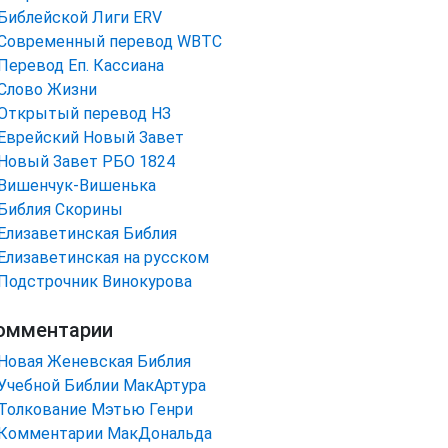
Библейской Лиги ERV
Cовременный перевод WBTC
Перевод Еп. Кассиана
Слово Жизни
Открытый перевод НЗ
Еврейский Новый Завет
Новый Завет РБО 1824
Вишенчук-Вишенька
Библия Скорины
Елизаветинская Библия
Елизаветинская на русском
Подстрочник Винокурова
омментарии
Новая Женевская Библия
Учебной Библии МакАртура
Толкование Мэтью Генри
Комментарии МакДональда