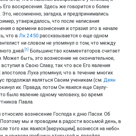
 Его воскресения. Здесь же говорится о более
 Это, несомненно, загадка, и предпринимались
ример, утверждалось, что после написания
ения о времени вознесения и отразил это в начале
ь, что в
Лк 24:50
рассказывается о еще одном
ангелист ни словом не упомянул о том, что между
[1]
ного дней.
Большинство комментаторов считает
 Может быть, это вознесение не окончательное,
 вступил в Свою Славу, так что все Его явления
х апостолов Лука упомянул, что в течение многих
с продолжал являться Своим ученикам (см.
Деян
окинул их. Правда, потом Он явился еще Саулу-
 это было явление одному человеку, во время
тников Павла.
относило вознесение Господа к дню Пасхи. Об
 «Поэтому мы и проводим в радости восьмой день, в
сле того как явился [верующим], вознесся на небо».
и, и увидели гробницу открытой и, подойдя,