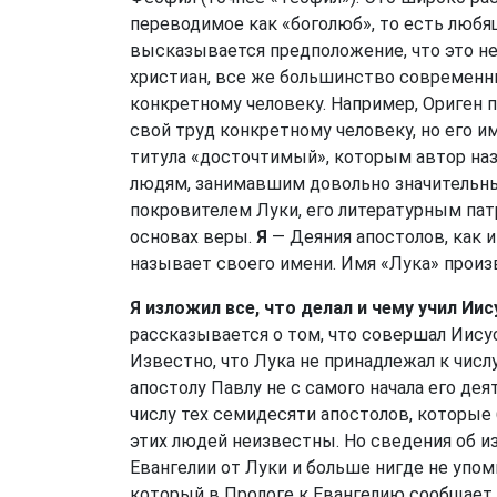
переводимое как «боголюб», то есть любя
высказывается предположение, что это не 
христиан, все же большинство современны
конкретному человеку. Например, Ориген 
свой труд конкретному человеку, но его и
титула «досточтимый», которым автор наз
людям, занимавшим довольно значительны
покровителем Луки, его литературным пат
основах веры.
Я
— Деяния апостолов, как и
называет своего имени. Имя «Лука» произ
Я изложил все, что делал и чему учил Иис
рассказывается о том, что совершал Иисус
Известно, что Лука не принадлежал к числ
апостолу Павлу не с самого начала его дея
числу тех семидесяти апостолов, которы
этих людей неизвестны. Но сведения об 
Евангелии от Луки и больше нигде не упом
который в Прологе к Евангелию сообщает, 