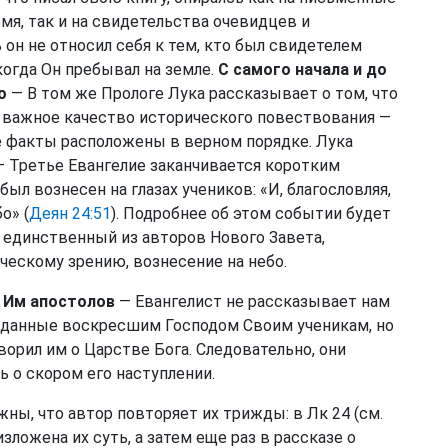
мя, так и на свидетельства очевидцев и
 он не относил себя к тем, кто был свидетелем
когда Он пребывал на земле.
С самого начала и до
о
— В том же Прологе Лука рассказывает о том, что
о важное качество исторического повествования —
е факты расположены в верном порядке. Лука
 Третье Евангелие заканчивается коротким
ыл вознесен на глазах учеников: «И, благословляя,
о» (
Деян 24:51
). Подробнее об этом событии будет
— единственный из авторов Нового Завета,
ескому зрению, вознесение на небо.
 Им апостолов
— Евангелист не рассказывает нам
, данные воскресшим Господом Своим ученикам, но
ворил им о Царстве Бога. Следовательно, они
 о скором его наступлении.
ны, что автор повторяет их трижды: в Лк 24 (см.
 изложена их суть, а затем еще раз в рассказе о