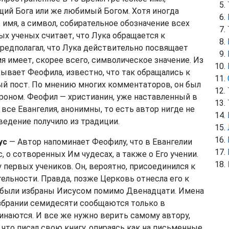
щий Бога или же любимый Богом. Хотя иногда
имя, а символ, собирательное обозначение всех
х ученых считает, что Лука обращается к
предполагал, что Лука действительно посвящает
мя имеет, скорее всего, символическое значение. Из
ывает Феофила, известно, что так обращались к
й пост. По мнению многих комментаторов, он был
роном. Феофил — христианин, уже наставленный в
 все Евангелия, анонимны, то есть автор нигде не
ведение получило из традиции.
ус
— Автор напоминает Феофилу, что в Евангелии
, о сотворенных Им чудесах, а также о Его учении.
у первых учеников. Он, вероятно, присоединился к
тельности. Правда, позже Церковь отнесла его к
е были избраны Иисусом помимо Двенадцати. Имена
избрании семидесяти сообщаются только в
инаются. И все же нужно верить самому автору,
что писал свою книгу, опираясь как на письменные