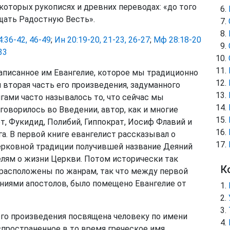
которых рукописях и древних переводах: «до того
ещать Радостную Весть».
4:36-42, 46-49
;
Ин 20:19-20, 21-23, 26-27
;
Мф 28:18-20
33
аписанное им Евангелие, которое мы традиционно
 вторая часть его произведения, задуманного
игами часто называлось то, что сейчас мы
говорилось во Введении, автор, как и многие
т, Фукидид, Полибий, Гиппократ, Иосиф Флавий и
га. В первой книге евангелист рассказывал о
церковной традиции получившей название Деяний
елям о жизни Церкви. Потом исторически так
К
 расположены по жанрам, так что между первой
яниями апостолов, было помещено Евангелие от
ного произведения посвящена человеку по имени
спространенное в то время греческое имя,