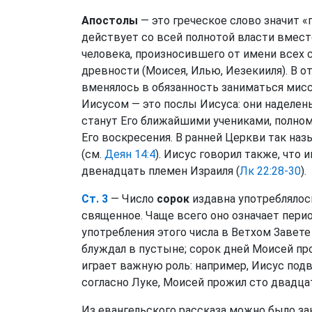
Апостолы
— это греческое слово значит «
действует со всей полнотой власти вместо
человека, произносившего от имени всех 
древности (Моисея, Илью, Иезекииля). В о
вменялось в обязанность заниматься мис
Иисусом — это послы Иисуса: они наделены
станут Его ближайшими учениками, полно
Его воскресения. В ранней Церкви так на
(см.
Деян 14:4
). Иисус говорил также, что 
двенадцать племен Израиля (
Лк 22:28-30
).
Ст. 3
— Число
сорок
издавна употреблялось
священное. Чаще всего оно означает пери
употребления этого числа в Ветхом Завете
блуждал в пустыне; сорок дней Моисей проб
играет важную роль: например, Иисус под
согласно Луке, Моисей прожил сто двадцат
Из евангельского рассказа можно было зак