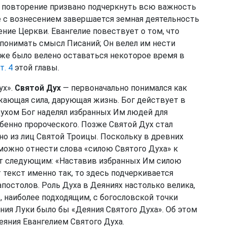
е повторение призвано подчеркнуть всю важность
те с вознесением завершается земная деятельность
ние Церкви. Евангелие повествует о том, что
понимать смысл Писаний; Он велел им нести
же было велено оставаться некоторое время в
т. 4
этой главы.
ух».
Святой Дух
— первоначально понимался как
жающая сила, дарующая жизнь. Бог действует в
ухом Бог наделял избранных Им людей для
бенно пророческого. Позже Святой Дух стал
дно из лиц Святой Троицы. Поскольку в древних
зможно отнести слова «силою Святого Духа» к
дет следующим: «Наставив избранных Им силою
т текст именно так, то здесь подчеркивается
постолов. Роль Духа в Деяниях настолько велика,
 наиболее подходящим, с богословской точки
ения Луки было бы «Деяния Святого Духа». Об этом
еяния Евангелием Святого Духа.