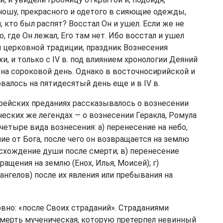
юношу, прекрасного и одетого в сияющие одежды,
, кто был распят? Восстал Он и ушел. Если же не
, где Он лежал, Его там нет. Ибо восстал и ушел
ой церковной традиции, праздник Вознесения
и, и только с IV в. под влиянием хронологии Деяний
на сороковой день. Однако в восточносирийской и
алось на пятидесятый день еще и в IV в.
рейских преданиях рассказывалось о вознесении
ыческих же легендах — о вознесении Геракла, Ромула
етыре вида вознесения: а) перенесение на небо,
е от Бога, после чего он возвращается на землю
восхождение души после смерти; в) перенесение
ращения на землю (Енох, Илья, Моисей); г)
нгелов) после их явления или пребывания на
вно: «после Своих страданий». Страданиями
смерть мученическая, которую претерпел невинный