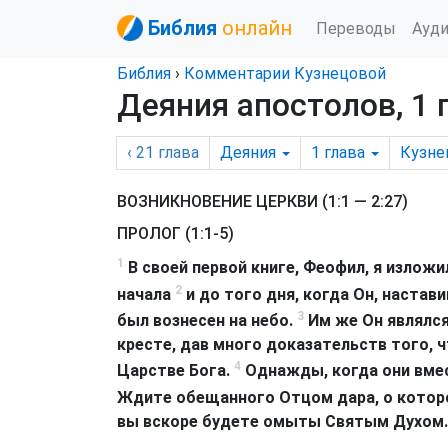
Библия
онлайн
Переводы
Ауд
Библия
›
Комментарии Кузнецовой
Деяния апостолов, 1 
‹ 21
глава
Деяния
1
глава
Кузне
ВОЗНИКНОВЕНИЕ ЦЕРКВИ (1:1 — 2:27)
ПРОЛОГ (1:1-5)
1
В своей первой книге, Феофил, я изложил
2
начала
и до того дня, когда Он, настав
3
был вознесен на небо.
Им же Он являлся
кресте, дав много доказательств того, чт
4
Царстве Бога.
Однажды, когда они вмест
Ждите обещанного Отцом дара, о котор
вы вскоре будете омыты Святым Духом.