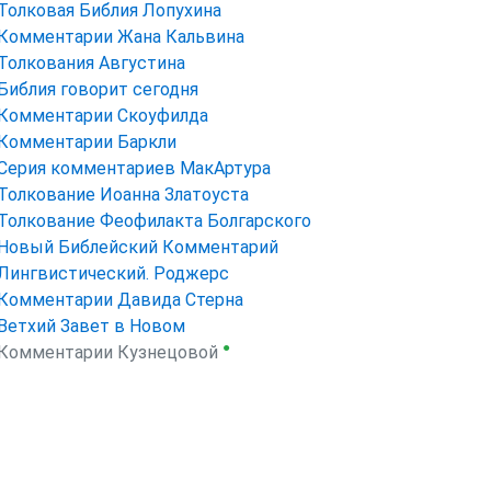
Толковая Библия Лопухина
Комментарии Жана Кальвина
Толкования Августина
Библия говорит сегодня
Комментарии Скоуфилда
Комментарии Баркли
Серия комментариев МакАртура
Толкование Иоанна Златоуста
Толкование Феофилакта Болгарского
Новый Библейский Комментарий
Лингвистический. Роджерс
Комментарии Давида Стерна
Ветхий Завет в Новом
●
Комментарии Кузнецовой