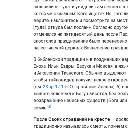
склонились туда, и увидели там некоего 
который сказал им: Кого ищете? Не Того ли
верите, наклонитесь и посмотрите на место
[туда], откуда был послан». Согласно друг
отмечался на пятидесятый день после Пасх
апостолов празднование было перенесено 
палестинской церквах Вознесение празднов
В библейской традиции и в позднейших ев
Еноха, Ильи, Ездры, Варуха и Моисея, в яз
и Аполлония Тианского. Обычно выделяют ч
чтобы тайновидец получил некое откровени
(см.
2Кор 12:1-5
; Откровение Иоанна); б) 
живого человека к Богу навсегда, без возв
возвращение небесных существ (Бога или а
[2]
земле.
После Своих страданий на кресте
— досло
традиционно называлась смерть, причем 