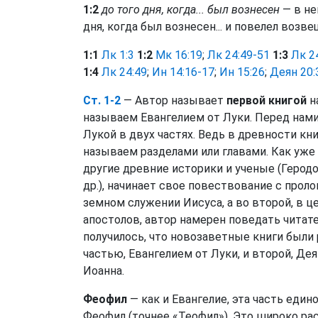
1:2
до того дня, когда... был вознесен
— в не
дня, когда был вознесен... и повелел возв
1:1
Лк 1:3
1:2
Мк 16:19
;
Лк 24:49-51
1:3
Лк 2
1:4
Лк 24:49
;
Ин 14:16-17
;
Ин 15:26
;
Деян 20:
Ст. 1-2
— Автор называет
первой книгой
н
называем Евангелием от Луки. Перед нами
Лукой в двух частях. Ведь в древности кн
называем разделами или главами. Как уже 
другие древние историки и ученые (Геродо
др.), начинает свое повествование с проло
земном служении Иисуса, а во второй, в 
апостолов, автор намерен поведать читат
получилось, что новозаветные книги были
частью, Евангелием от Луки, и второй, Де
Иоанна.
Феофил
— как и Евангелие, эта часть еди
Феофил (точнее «Теофил»). Это широко ра