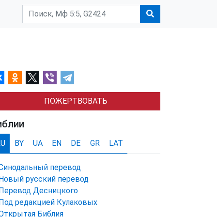
ПОЖЕРТВОВАТЬ
иблии
RU
BY
UA
EN
DE
GR
LAT
Синодальный перевод
Новый русский перевод
Перевод Десницкого
Под редакцией Кулаковых
Открытая Библия