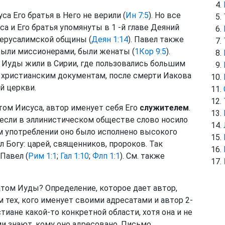
са Его братья в Него не верили (
Ин 7:5
). Но все
а и Его братья упомянуты в 1 -й главе Деяний
иерусалимской общины (
Деян 1:14
). Павел также
, были миссионерами, были женаты (
1Кор 9:5
).
 Иуды жили в Сирии, где пользовались большим
 христианским документам, после смерти Иакова
й церкви.
том Иисуса, автор именует себя Его
служителем
.
о если в эллинистическом обществе слово носило
м употреблении оно было исполнено высокого
л Богу: царей, священников, пророков. Так
 Павел (
Рим 1:1
;
Гал 1:10
;
Флп 1:1
). См. также
атом Иуды? Определение, которое дает автор,
 тех, кого именует своими адресатами и автор 2-
стиане какой-то конкретной области, хотя она и не
ми знают, кому оно адресовано. Письмо