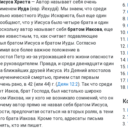
Иисуса Христа
— Автор называет себя очень
 именем
Иуда
(евр. Йехуда́). Мы знаем, что среди
льно известного Иуды Искариота, был еще один
сообщают, что у Иисуса было четыре брата и один
Поскольку автор называет себя
братом Иакова
, еще
лее известным, то, как считает подавляющее
ыл братом Иисуса и братом Иуды. Согласно
имал все более важное положение в
апостол Петр из-за угрожавшей его жизни опасности
е руководителем. Правда, и среди двенадцати один
ла ближайших друзей Иисуса. Из Деяний апостолов
б мученической смертью, причем стал первым
ь рано, в 42 (или 44) г. (
Деян 12:2
). Так что среди
т Иаков, брат Господа, был настолько широко
том Иакова, ни у кого не возникало сомнений, что он
К
очему автор прямо не назвал себя братом Иисуса,
ности, предпочитая остаться на вторых ролях, в тени
го брата Иакова. Кроме того, адресаты письма
нять, кто им пишет.