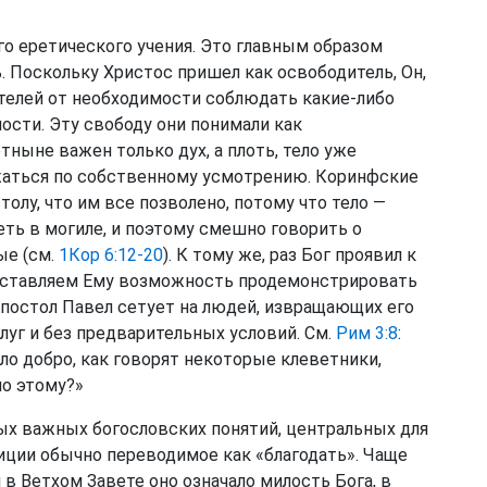
о еретического учения. Это главным образом
. Поскольку Христос пришел как освободитель, Он,
телей от необходимости соблюдать какие-либо
ости. Эту свободу они понимали как
отныне важен только дух, а плоть, тело уже
жаться по собственному усмотрению. Коринфские
олу, что им все позволено, потому что тело —
еть в могиле, и поэтому смешно говорить о
ые (см.
1Кор 6:12-20
). К тому же, раз Бог проявил к
доставляем Ему возможность продемонстрировать
постол Павел сетует на людей, извращающих его
луг и без предварительных условий. См.
Рим 3:8
:
ло добро, как говорят некоторые клеветники,
но этому?»
амых важных богословских понятий, центральных для
диции обычно переводимое как «благодать». Чаще
 в Ветхом Завете оно означало милость Бога, в