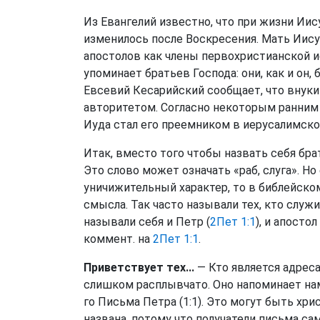
Из Евангелий известно, что при жизни Иису
изменилось после Воскресения. Мать Иисус
апостолов как члены первохристианской 
упоминает братьев Господа: они, как и он
Евсевий Кесарийский сообщает, что внуки
авторитетом. Согласно некоторым ранним
Иуда стал его преемником в иерусалимско
Итак, вместо того чтобы назвать себя бра
Это слово может означать «раб, слуга». Н
уничижительный характер, то в библейско
смысла. Так часто называли тех, кто служи
называли себя и Петр (
2Пет 1:1
), и апостол
коммент. на
2Пет 1:1
.
Приветствует тех...
— Кто является адрес
слишком расплывчато. Оно напоминает нам
го Письма Петра (1:1). Это могут быть хри
названа, потому что получатели письма са