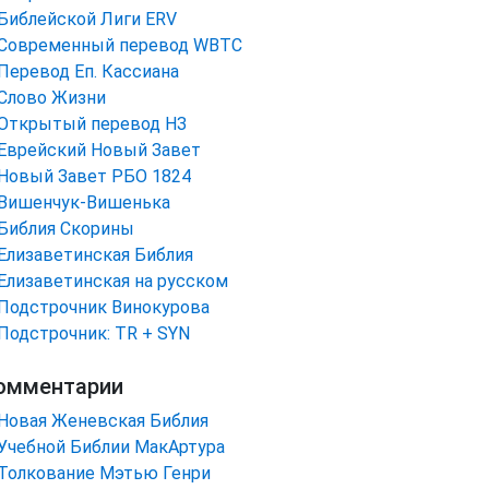
Библейской Лиги ERV
Cовременный перевод WBTC
Перевод Еп. Кассиана
Слово Жизни
Открытый перевод НЗ
Еврейский Новый Завет
Новый Завет РБО 1824
Вишенчук-Вишенька
Библия Скорины
Елизаветинская Библия
Елизаветинская на русском
Подстрочник Винокурова
Подстрочник: TR + SYN
омментарии
Новая Женевская Библия
Учебной Библии МакАртура
Толкование Мэтью Генри