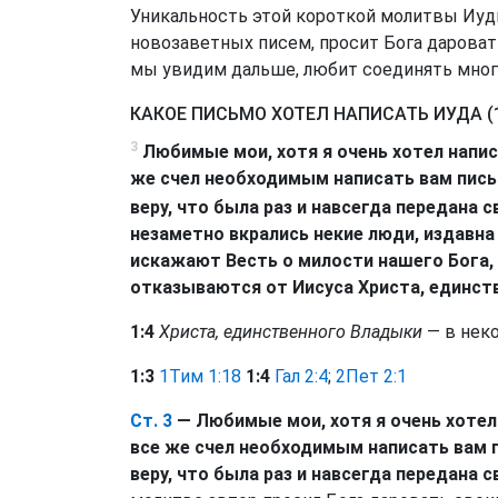
Уникальность этой короткой молитвы Иуды
новозаветных писем, просит Бога даровать
мы увидим дальше, любит соединять многи
КАКОЕ ПИСЬМО ХОТЕЛ НАПИСАТЬ ИУДА (1
3
Любимые мои, хотя я очень хотел напис
же счел необходимым написать вам пись
веру, что была раз и навсегда передана 
незаметно вкрались некие люди, издавна
искажают Весть о милости нашего Бога, 
отказываются от Иисуса Христа, единст
1:4
Христа, единственного Владыки
— в неко
1:3
1Тим 1:18
1:4
Гал 2:4
;
2Пет 2:1
Ст. 3
— Любимые мои, хотя я очень хотел
все же счел необходимым написать вам 
веру, что была раз и навсегда передана