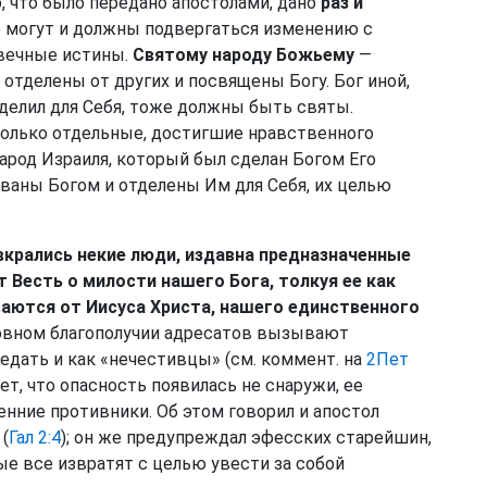
, что было передано апостолами, дано
раз и
ые могут и должны подвергаться изменению с
 вечные истины.
Святому народу Божьему
—
и отделены от других и посвящены Богу. Бог иной,
отделил для Себя, тоже должны быть святы.
только отдельные, достигшие нравственного
арод Израиля, который был сделан Богом Его
званы Богом и отделены Им для Себя, их целью
вкрались некие люди, издавна предназначенные
 Весть о милости нашего Бога, толкуя ее как
аются от Иисуса Христа, нашего единственного
овном благополучии адресатов вызывают
едать и как «нечестивцы» (см. коммент. на
2Пет
ет, что опасность появилась не снаружи, ее
енние противники. Об этом говорил и апостол
(
Гал 2:4
); он же предупреждал эфесских старейшин,
ые все извратят с целью увести за собой