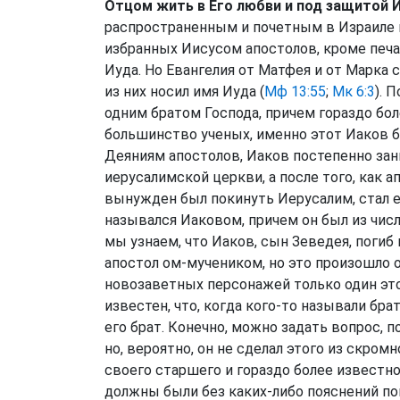
Отцом жить в Его любви и под защитой 
распространенным и почетным в Израиле
избранных Иисусом апостолов, кроме печа
Иуда. Но Евангелия от Матфея и от Марка 
из них носил имя Иуда (
Мф 13:55
;
Мк 6:3
). 
одним братом Господа, причем гораздо бо
большинство ученых, именно этот Иаков б
Деяниям апостолов, Иаков постепенно зан
иерусалимской церкви, а после того, как 
вынужден был покинуть Иерусалим, стал е
назывался Иаковом, причем он был из чис
мы узнаем, что Иаков, сын Зеведея, поги
апостол ом-мучеником, но это произошло очен
новозаветных персонажей только один это
известен, что, когда кого-то называли бра
его брат. Конечно, можно задать вопрос, п
но, вероятно, он не сделал этого из скром
своего старшего и гораздо более известно
должны были без каких-либо пояснений по