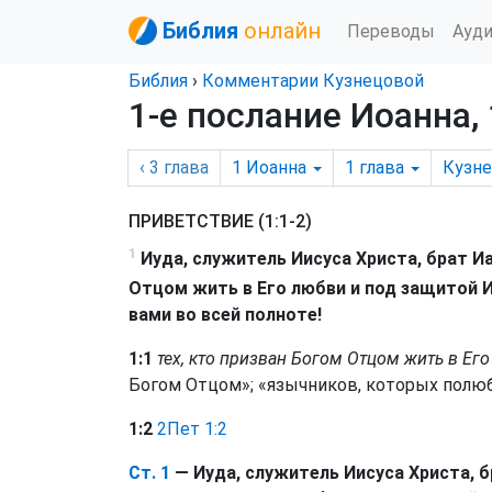
Библия
онлайн
Переводы
Ауд
Библия
›
Комментарии Кузнецовой
1-е послание Иоанна, 
‹ 3
глава
1 Иоанна
1
глава
Кузн
ПРИВЕТСТВИЕ (1:1-2)
1
Иуда, служитель Иисуса Христа, брат Иа
Отцом жить в Его любви и под защитой 
вами во всей полноте!
1:1
тех, кто призван Богом Отцом жить в Ег
Богом Отцом»; «язычников, которых полюб
1:2
2Пет 1:2
Ст. 1
— Иуда, служитель Иисуса Христа, б