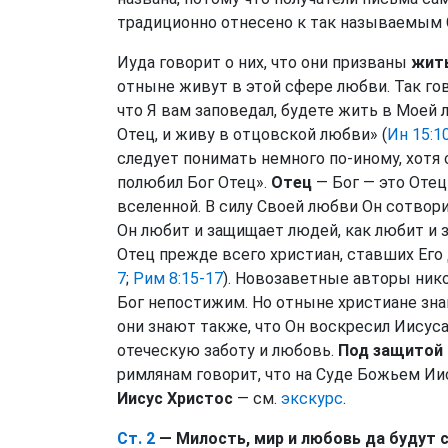
традиционно отнесено к так называемым
Иуда говорит о них, что они призваны
жить
отныне живут в этой сфере любви. Так гов
что Я вам заповедал, будете жить в Моей л
Отец, и живу в отцовской любви» (
Ин 15:1
следует понимать немного по-иному, хотя 
полюбил Бог Отец».
Отец
— Бог — это Отец
вселенной. В силу Своей любви Он сотвор
Он любит и защищает людей, как любит и 
Отец прежде всего христиан, ставших Его
7
;
Рим 8:15-17
). Новозаветные авторы ник
Бог непостижим. Но отныне христиане знаю
они знают также, что Он воскресил Иисус
отеческую заботу и любовь.
Под защитой 
римлянам говорит, что на Суде Божьем Иис
Иисус Христос
— см.
экскурс
.
Ст. 2
— Милость, мир и любовь да будут с