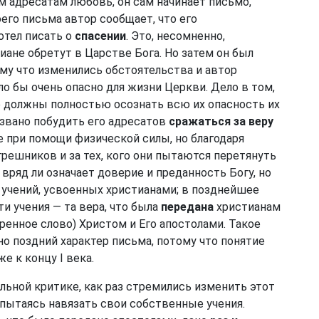
м адресатам любовь, он сам начинает письмо,
оего письма автор сообщает, что его
отел писать о
спасении
. Это, несомненно,
иане обретут в Царстве Бога. Но затем он был
му что изменились обстоятельства и автор
ло бы очень опасно для жизни Церкви. Дело в том,
не должны полностью осознать всю их опасность их
извано побудить его адресатов
сражаться за веру
е при помощи физической силы, но благодаря
решников и за тех, кого они пытаются перетянуть
вряд ли означает доверие и преданность Богу, но
 учений, усвоенных христианами; в позднейшее
и учения — та вера, что была
передана
христианам
оренное слово) Христом и Его апостолами. Такое
о поздний характер письма, потому что понятие
е к концу I века.
льной критике, как раз стремились изменить этот
 пытаясь навязать свои собственные учения.