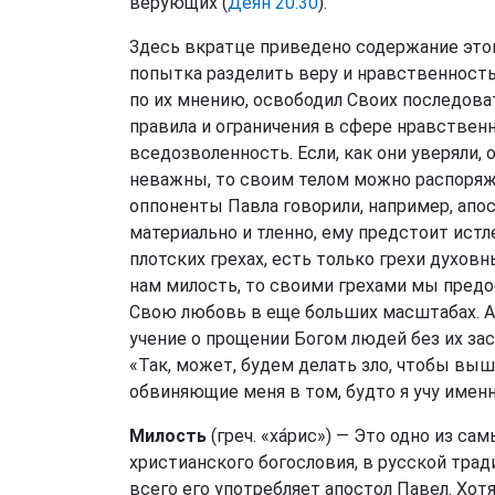
верующих (
Деян 20:30
).
Здесь вкратце приведено содержание этог
попытка разделить веру и нравственность
по их мнению, освободил Своих последова
правила и ограничения в сфере нравственн
вседозволенность. Если, как они уверяли, 
неважны, то своим телом можно распоря
оппоненты Павла говорили, например, апост
материально и тленно, ему предстоит истл
плотских грехах, есть только грехи духовн
нам милость, то своими грехами мы пре
Свою любовь в еще больших масштабах. А
учение о прощении Богом людей без их зас
«Так, может, будем делать зло, чтобы выш
обвиняющие меня в том, будто я учу имен
Милость
(греч. «ха́рис») — Это одно из с
христианского богословия, в русской тра
всего его употребляет апостол Павел. Хотя