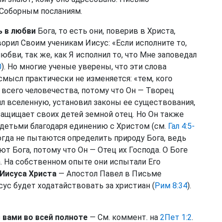
 Соборным посланиям.
 в любви
Бога, то есть они, поверив в Христа,
орил Своим ученикам Иисус: «Если исполните то,
юбви, так же, как Я исполнил то, что Мне заповедал
0
). Но многие ученые уверены, что эти слова
смысл практически не изменяется: «тем, кого
 всего человечества, потому что Он — Творец
ил вселенную, установил законы ее существования,
защищает своих детей земной отец. Но Он также
 детьми благодаря единению с Христом (см.
Гал 4:5-
огда не пытаются определить природу Бога, ведь
т Бога, потому что Он — Отец их Господа. О Боге
а. На собственном опыте они испытали Его
Иисуса Христа
— Апостол Павел в Письме
ус будет ходатайствовать за христиан (
Рим 8:34
).
 вами во всей полноте
— См. коммент. на
2Пет 1:2
.