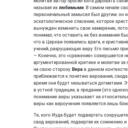
молитве автор просил Бога даровать свои
называя их
любимыми
. В самом начале св
первоначальный замысел был другим: он х
эсхатологическое спасение, которое христ
вынужден изменить свое намерение, пото
понимал, что оставить их без внимания бы
что в Церкви появились враги, и христиа
учений, разрушающих веру. Его письмо пр
— Конечно, это «сражение» совершается н
аргументированной критике и молитве за г
на свою сторону.
Вера
в данном контексте 
приближается к понятию верования, свода
время они будут называться догматами. Эт
в устной традиции, в предании (это однок
понимание веры указывает на относительн
веры как вероучения появляется лишь ближ
Те, кого Иуда будет подвергать сокрушите
свод верований, подвергая их сомнению и