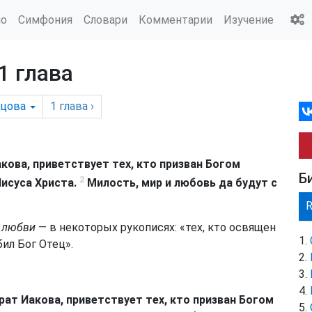
ио
Симфония
Словари
Комментарии
Изучение
1 глава
ецова
1
глава
›
кова, приветствует тех, кто призван Богом
Б
2
Иисуса Христа.
Милость, мир и любовь да будут с
о любви
— в некоторых рукописях: «тех, кто освящен
ил Бог Отец».
рат Иакова, приветствует тех, кто призван Богом