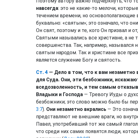
Поэтому автору важно подчеркнуть, что то
навсегда
: это не какие-то мелочи, котор
течением времени, но основополагающие
буквально: «святым»; это означало, что он
Он свят, поэтому и те, кого Он призвал и 
Святыми назывались все христиане, а не 
совершенства. Так, например, назывался н
святым народом. Так и христиане все при
является служение Богу и святость.
Ст. 4
— Дело в том, что к вам незаметно 
для Суда. Они, эти безбожники, искажают
вседозволенность, и тем самым отказыв
Владыки и Господа
— Тревогу Иуды о дух
безбожники; это слово можно было бы пер
3:7
).
Они незаметно вкрались
— Это означа
представляют не внешние враги, но внутр
Павел, употребивший тот же самый глагол 
что среди них самих появятся люди, котор