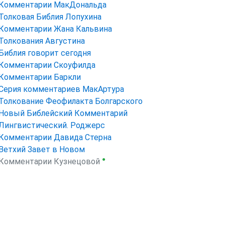
Комментарии МакДональда
Толковая Библия Лопухина
Комментарии Жана Кальвина
Толкования Августина
Библия говорит сегодня
Комментарии Скоуфилда
Комментарии Баркли
Серия комментариев МакАртура
Толкование Феофилакта Болгарского
Новый Библейский Комментарий
Лингвистический. Роджерс
Комментарии Давида Стерна
Ветхий Завет в Новом
●
Комментарии Кузнецовой