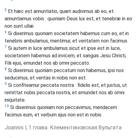
5
Et hæc est annuntiatio, quam audivimus ab eo, et
annuntiamus vobis : quoniam Deus lux est, et tenebræ in eo
non sunt ullæ.
6
Si dixerimus quoniam societatem habemus cum eo, et in
tenebris ambulamus, mentimur, et veritatem non facimus.
7
Si autem in luce ambulamus sicut et ipse est in luce,
societatem habemus ad invicem, et sanguis Jesu Christi,
Filii ejus, emundat nos ab omni peccato.
8
Si dixerimus quoniam peccatum non habemus, ipsi nos
seducimus, et veritas in nobis non est.
9
Si confiteamur peccata nostra : fidelis est, et justus, ut
remittat nobis peccata nostra, et emundet nos ab omni
iniquitate.
10
Si dixerimus quoniam non peccavimus, mendacem
facimus eum, et verbum ejus non est in nobis.
Joannis I, 1 глава. Клементиновская Вульгата