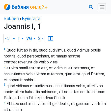
Библия
онлайн
Библия
›
Вульгата
Joannis I, 1
‹ 3
1
VG
2
›
1
Quod fuit ab initio, quod audivimus, quod vidimus oculis
nostris, quod perspeximus, et manus nostræ
contrectaverunt de verbo vitæ :
2
et vita manifestata est, et vidimus, et testamur, et
annuntiamus vobis vitam æternam, quæ erat apud Patrem,
et apparuit nobis :
3
quod vidimus et audivimus, annuntiamus vobis, ut et vos
societatem habeatis nobiscum, et societas nostra sit cum
Patre, et cum Filio ejus Jesu Christo.
4
Et hæc scribimus vobis ut gaudeatis, et gaudium vestrum
sit plenum.