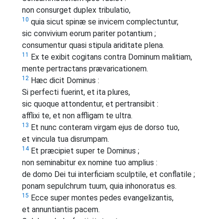
non consurget duplex tribulatio,
10
quia sicut spinæ se invicem complectuntur,
sic convivium eorum pariter potantium ;
consumentur quasi stipula ariditate plena.
11
Ex te exibit cogitans contra Dominum malitiam,
mente pertractans prævaricationem.
12
Hæc dicit Dominus :
Si perfecti fuerint, et ita plures,
sic quoque attondentur, et pertransibit :
afflixi te, et non affligam te ultra.
13
Et nunc conteram virgam ejus de dorso tuo,
et vincula tua disrumpam.
14
Et præcipiet super te Dominus ;
non seminabitur ex nomine tuo amplius :
de domo Dei tui interficiam sculptile, et conflatile ;
ponam sepulchrum tuum, quia inhonoratus es.
15
Ecce super montes pedes evangelizantis,
et annuntiantis pacem.