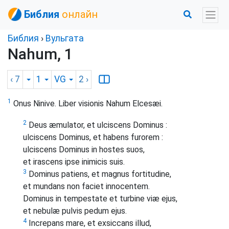
Библия
онлайн
Библия
›
Вульгата
Nahum, 1
‹ 7
1
VG
2
›
1
Onus Ninive. Liber visionis Nahum Elcesæi.
2
Deus æmulator, et ulciscens Dominus :
ulciscens Dominus, et habens furorem :
ulciscens Dominus in hostes suos,
et irascens ipse inimicis suis.
3
Dominus patiens, et magnus fortitudine,
et mundans non faciet innocentem.
Dominus in tempestate et turbine viæ ejus,
et nebulæ pulvis pedum ejus.
4
Increpans mare, et exsiccans illud,