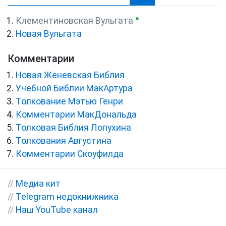
●
Клементиновская Вульгата
Новая Вульгата
Комментарии
Новая Женевская Библия
Учебной Библии МакАртура
Толкование Мэтью Генри
Комментарии МакДональда
Толковая Библия Лопухина
Толкования Августина
Комментарии Скоуфилда
//
Медиа кит
//
Telegram недокнижника
//
Наш YouTube канал