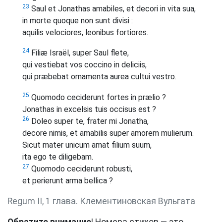
23
Saul et Jonathas amabiles, et decori in vita sua,
in morte quoque non sunt divisi :
aquilis velociores, leonibus fortiores.
24
Filiæ Israël, super Saul flete,
qui vestiebat vos coccino in deliciis,
qui præbebat ornamenta aurea cultui vestro.
25
Quomodo ceciderunt fortes in prælio ?
Jonathas in excelsis tuis occisus est ?
26
Doleo super te, frater mi Jonatha,
decore nimis, et amabilis super amorem mulierum.
Sicut mater unicum amat filium suum,
ita ego te diligebam.
27
Quomodo ceciderunt robusti,
et perierunt arma bellica ?
Regum II, 1 глава. Клементиновская Вульгата
Обратите внимание
! Номера стихов — это