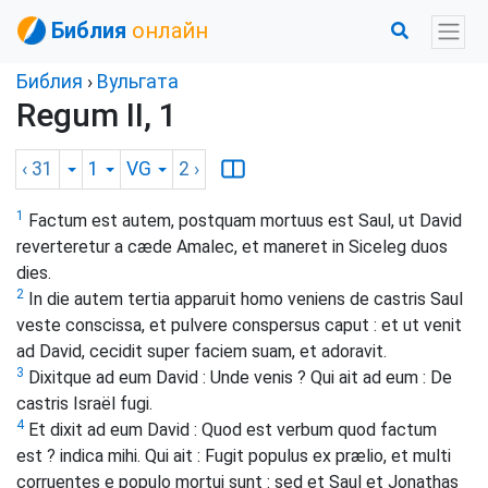
Библия
онлайн
Библия
›
Вульгата
Regum II, 1
‹ 31
1
VG
2
›
1
Factum est autem, postquam mortuus est Saul, ut David
reverteretur a cæde Amalec, et maneret in Siceleg duos
dies.
2
In die autem tertia apparuit homo veniens de castris Saul
veste conscissa, et pulvere conspersus caput : et ut venit
ad David, cecidit super faciem suam, et adoravit.
3
Dixitque ad eum David : Unde venis ? Qui ait ad eum : De
castris Israël fugi.
4
Et dixit ad eum David : Quod est verbum quod factum
est ? indica mihi. Qui ait : Fugit populus ex prælio, et multi
corruentes e populo mortui sunt : sed et Saul et Jonathas