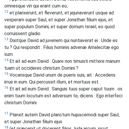
omnesque viri qui erant cum eo,
12
et planxerunt, et fleverunt, et jejunaverunt usque ad
vesperam super Saul, et super Jonathan filium ejus, et
super populum Domini, et super domum Israël, eo quod
corruissent gladio.
13
Dixitque David ad juvenem qui nuntiaverat ei : Unde es
tu ? Qui respondit : Filius hominis advenæ Amalecitæ ego
sum.
14
Et ait ad eum David : Quare non timuisti mittere manum
tuam ut occideres christum Domini ?
15
Vocansque David unum de pueris suis, ait : Accedens
irrue in eum. Qui percussit illum, et mortuus est.
16
Et ait ad eum David : Sanguis tuus super caput tuum : os
enim tuum locutum est adversum te, dicens : Ego interfeci
christum Domini.
17
Planxit autem David planctum hujuscemodi super Saul,
et super Jonathan filium ejus
18
(et præcepit ut docerent filios Juda arcum, sicut