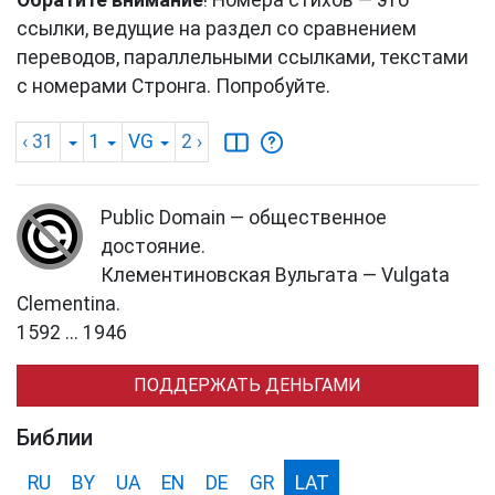
ссылки, ведущие на раздел со сравнением
переводов, параллельными ссылками, текстами
с номерами Стронга. Попробуйте.
‹ 31
1
VG
2
›
Public Domain — общественное
достояние.
Клементиновская Вульгата — Vulgata
Clementina.
1592 ... 1946
ПОДДЕРЖАТЬ ДЕНЬГАМИ
Библии
RU
BY
UA
EN
DE
GR
LAT