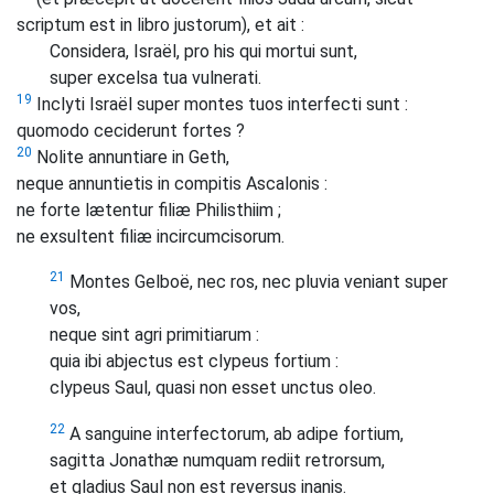
scriptum est in libro justorum), et ait :
Considera, Israël, pro his qui mortui sunt,
super excelsa tua vulnerati.
19
Inclyti Israël super montes tuos interfecti sunt :
quomodo ceciderunt fortes ?
20
Nolite annuntiare in Geth,
neque annuntietis in compitis Ascalonis :
ne forte lætentur filiæ Philisthiim ;
ne exsultent filiæ incircumcisorum.
21
Montes Gelboë, nec ros, nec pluvia veniant super
vos,
neque sint agri primitiarum :
quia ibi abjectus est clypeus fortium :
clypeus Saul, quasi non esset unctus oleo.
22
A sanguine interfectorum, ab adipe fortium,
sagitta Jonathæ numquam rediit retrorsum,
et gladius Saul non est reversus inanis.