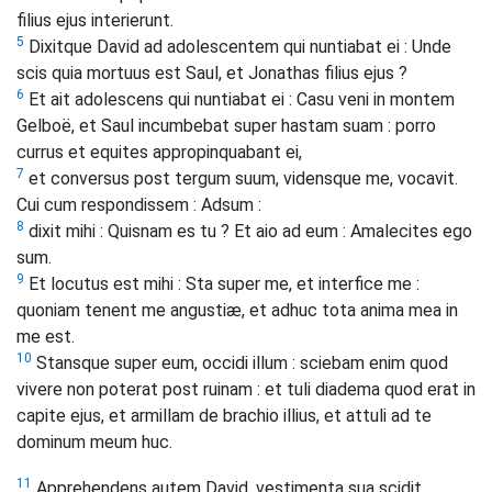
filius ejus interierunt.
5
Dixitque David ad adolescentem qui nuntiabat ei : Unde
scis quia mortuus est Saul, et Jonathas filius ejus ?
6
Et ait adolescens qui nuntiabat ei : Casu veni in montem
Gelboë, et Saul incumbebat super hastam suam : porro
currus et equites appropinquabant ei,
7
et conversus post tergum suum, vidensque me, vocavit.
Cui cum respondissem : Adsum :
8
dixit mihi : Quisnam es tu ? Et aio ad eum : Amalecites ego
sum.
9
Et locutus est mihi : Sta super me, et interfice me :
quoniam tenent me angustiæ, et adhuc tota anima mea in
me est.
10
Stansque super eum, occidi illum : sciebam enim quod
vivere non poterat post ruinam : et tuli diadema quod erat in
capite ejus, et armillam de brachio illius, et attuli ad te
dominum meum huc.
11
Apprehendens autem David, vestimenta sua scidit,