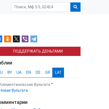
ПОДДЕРЖАТЬ ДЕНЬГАМИ
иблии
RU
BY
UA
EN
DE
GR
LAT
●
Клементиновская Вульгата
Новая Вульгата
омментарии