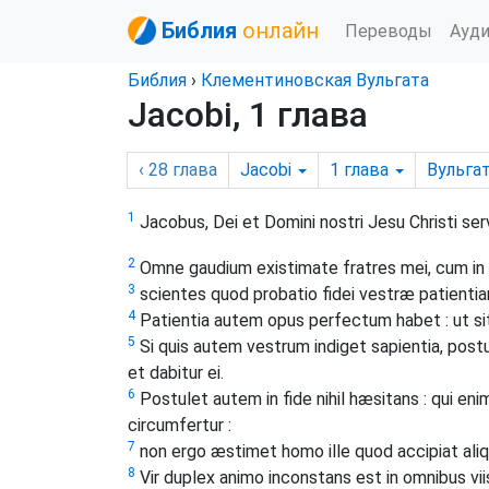
Библия
онлайн
Переводы
Ауд
Библия
›
Клементиновская Вульгата
Jacobi, 1 глава
‹ 28
глава
Jacobi
1
глава
Вульга
1
Jacobus, Dei et Domini nostri Jesu Christi ser
2
Omne gaudium existimate fratres mei, cum in te
3
scientes quod probatio fidei vestræ patientia
4
Patientia autem opus perfectum habet : ut sitis
5
Si quis autem vestrum indiget sapientia, postu
et dabitur ei.
6
Postulet autem in fide nihil hæsitans : qui enim
circumfertur :
7
non ergo æstimet homo ille quod accipiat aliq
8
Vir duplex animo inconstans est in omnibus viis