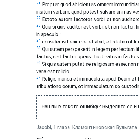
21
Propter quod abjicientes omnem immunditiam
insitum verbum, quod potest salvare animas ve
22
Estote autem factores verbi, et non auditor
23
Quia si quis auditor est verbi, et non factor,
in speculo :
24
consideravit enim se, et abiit, et statim oblitu
25
Qui autem perspexerit in legem perfectam libe
factus, sed factor operis : hic beatus in facto s
26
Si quis autem putat se religiosum esse, non 
vana est religio.
27
Religio munda et immaculata apud Deum et Pat
tribulatione eorum, et immaculatum se custodi
Нашли в тексте
ошибку
? Выделите её и
Jacobi, 1 глава. Клементиновская Вульгата