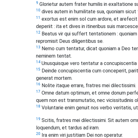
9
Glorietur autem frater humilis in exaltatione su
10
dives autem in humilitate sua, quoniam sicut f
11
exortus est enim sol cum ardore, et arefecit 
deperiit : ita et dives in itineribus suis marcesce
12
Beatus vir qui suffert tentationem : quoniam
repromisit Deus diligentibus se.
13
Nemo cum tentatur, dicat quoniam a Deo tent
neminem tentat.
14
Unusquisque vero tentatur a concupiscentia s
15
Deinde concupiscentia cum conceperit, par
generat mortem.
16
Nolite itaque errare, fratres mei dilectissimi.
17
Omne datum optimum, et omne donum perfec
quem non est transmutatio, nec vicissitudinis 
18
Voluntarie enim genuit nos verbo veritatis, ut
19
Scitis, fratres mei dilectissimi. Sit autem 
loquendum, et tardus ad iram.
20
Ira enim viri justitiam Dei non operatur.