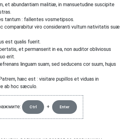
, et abundantiam malitiæ, in mansuetudine suscipite
stras.
es tantum : fallentes vosmetipsos.
 hic comparabitur viro consideranti vultum nativitatis suæ
s est qualis fuerit.
rtatis, et permanserit in ea, non auditor obliviosus
uo erit.
refrenans linguam suam, sed seducens cor suum, hujus
rem, hæc est : visitare pupillos et viduas in
re ab hoc sæculo.
 нажмите:
+
Ctrl
Enter