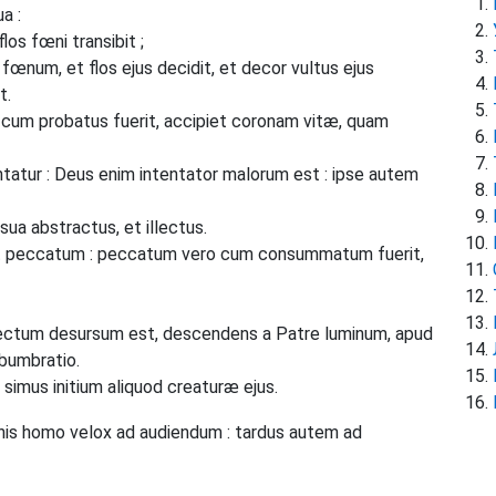
a :
los fœni transibit ;
fœnum, et flos ejus decidit, et decor vultus ejus
t.
 cum probatus fuerit, accipiet coronam vitæ, quam
atur : Deus enim intentator malorum est : ipse autem
ua abstractus, et illectus.
it peccatum : peccatum vero cum consummatum fuerit,
tum desursum est, descendens a Patre luminum, apud
obumbratio.
 simus initium aliquod creaturæ ejus.
omnis homo velox ad audiendum : tardus autem ad