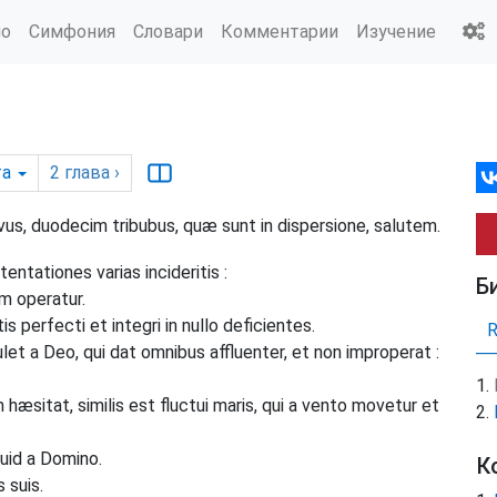
ио
Симфония
Словари
Комментарии
Изучение
та
2
глава
›
vus, duodecim tribubus, quæ sunt in dispersione, salutem.
ntationes varias incideritis :
Б
m operatur.
 perfecti et integri in nullo deficientes.
let a Deo, qui dat omnibus affluenter, et non improperat :
 hæsitat, similis est fluctui maris, qui a vento movetur et
uid a Domino.
К
 suis.