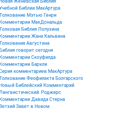
Новая Женевская Библия
Учебной Библии МакАртура
Толкование Мэтью Генри
Комментарии МакДональда
Толковая Библия Лопухина
Комментарии Жана Кальвина
Толкования Августина
Библия говорит сегодня
Комментарии Скоуфилда
Комментарии Баркли
Серия комментариев МакАртура
Толкование Феофилакта Болгарского
Новый Библейский Комментарий
Лингвистический. Роджерс
Комментарии Давида Стерна
Ветхий Завет в Новом