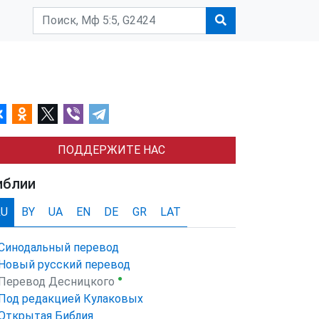
ПОДДЕРЖИТЕ НАС
иблии
RU
BY
UA
EN
DE
GR
LAT
Синодальный перевод
Новый русский перевод
●
Перевод Десницкого
Под редакцией Кулаковых
Открытая Библия