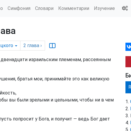
ио
Симфония
Словари
Комментарии
Изучение
лава
цкого
2
глава
›
а, двенадцати израильским племенам, рассеянным
Б
шения, братья мои, принимайте это как великую
йкость,
обы вы были зрелыми и цельными, чтобы ни в чем
пусть попросит у Бога, и получит — ведь Бог дает