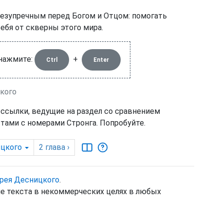
безупречным перед Богом и Отцом: помогать
себя от скверны этого мира.
 нажмите:
+
Ctrl
Enter
цкого
 ссылки, ведущие на раздел со сравнением
тами с номерами Стронга. Попробуйте.
цкого
2
глава
›
рея Десницкого
.
е текста в некоммерческих целях в любых