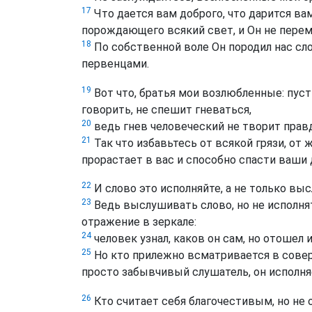
17
Что дается вам доброго, что дарится ва
порождающего всякий свет, и Он не переме
18
По собственной воле Он породил нас сл
первенцами.
19
Вот что, братья мои возлюбленные: пус
говорить, не спешит гневаться,
20
ведь гнев человеческий не творит прав
21
Так что избавьтесь от всякой грязи, от 
прорастает в вас и способно спасти ваши 
22
И слово это исполняйте, а не только вы
23
Ведь выслушивать слово, но не исполнят
отражение в зеркале:
24
человек узнал, каков он сам, но отошел и
25
Но кто прилежно всматривается в совер
просто забывчивый слушатель, он исполняе
26
Кто считает себя благочестивым, но не