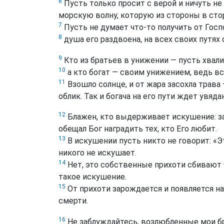
6
Пусть только просит с верой и ничуть не
морскую волну, которую из стороны в стор
7
Пусть не думает что-то получить от Госп
8
душа его раздвоена, на всех своих путях 
9
Кто из братьев в унижении — пусть хвал
10
а кто богат — своим унижением, ведь всё
11
Взошло солнце, и от жара засохла трава 
облик. Так и богача на его пути ждет увяда
12
Блажен, кто выдерживает искушение: за
обещал Бог наградить тех, кто Его любит.
13
В искушении пусть никто не говорит: «Э
никого не искушает.
14
Нет, это собственные прихоти сбивают ч
такое искушение.
15
От прихоти зарождается и появляется на 
смерти.
16
Не заблуждайтесь, возлюбленные мои бр