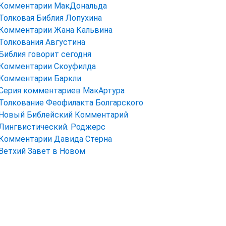
Комментарии МакДональда
Толковая Библия Лопухина
Комментарии Жана Кальвина
Толкования Августина
Библия говорит сегодня
Комментарии Скоуфилда
Комментарии Баркли
Серия комментариев МакАртура
Толкование Феофилакта Болгарского
Новый Библейский Комментарий
Лингвистический. Роджерс
Комментарии Давида Стерна
Ветхий Завет в Новом