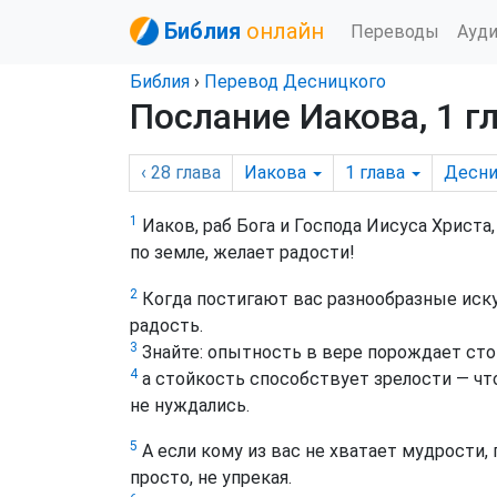
Библия
онлайн
Переводы
Ауд
Библия
›
Перевод Десницкого
Послание Иакова, 1 г
‹ 28
глава
Иакова
1
глава
Десни
1
Иаков, раб Бога и Господа Иисуса Христ
по земле, желает радости!
2
Когда постигают вас разнообразные иску
радость.
3
Знайте: опытность в вере порождает сто
4
а стойкость способствует зрелости — чт
не нуждались.
5
А если кому из вас не хватает мудрости, 
просто, не упрекая.