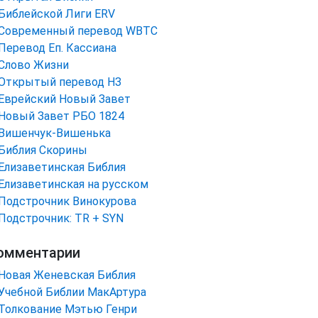
Библейской Лиги ERV
Cовременный перевод WBTC
Перевод Еп. Кассиана
Слово Жизни
Открытый перевод НЗ
Еврейский Новый Завет
Новый Завет РБО 1824
Вишенчук-Вишенька
Библия Скорины
Елизаветинская Библия
Елизаветинская на русском
Подстрочник Винокурова
Подстрочник: TR + SYN
омментарии
Новая Женевская Библия
Учебной Библии МакАртура
Толкование Мэтью Генри