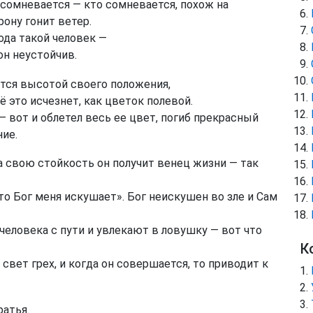
 сомневается — кто сомневается, похож на
ону гонит ветер.
ода такой человек —
он неустойчив.
ится высотой своего положения,
 это исчезнет, как цветок полевой.
— вот и облетел весь ее цвет, погиб прекрасный
ние.
 свою стойкость он получит венец жизни — так
то Бог меня искушает». Бог неискушен во зле и Сам
еловека с пути и увлекают в ловушку — вот что
К
свет грех, и когда он совершается, то приводит к
атья.