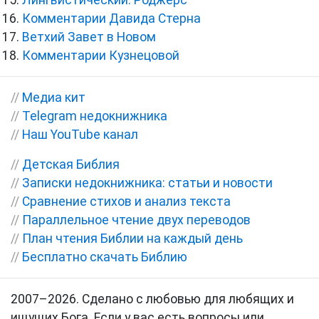
Комментарии Давида Стерна
Ветхий Завет в Новом
Комментарии Кузнецовой
//
Медиа кит
//
Telegram недокнижника
//
Наш YouTube канал
//
Детская Библия
//
Записки недокнижника: статьи и новости
//
Сравнение стихов и анализ текста
//
Параллельное чтение двух переводов
//
План чтения Библии на каждый день
//
Бесплатно скачать Библию
2007–2026. Сделано с любовью для любящих и
ищущих Бога. Если у вас есть вопросы или