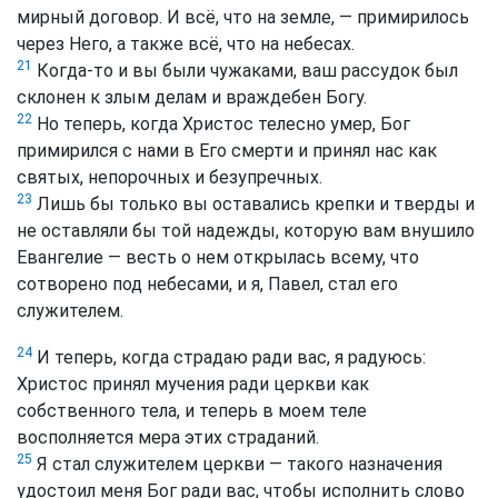
мирный договор. И всё, что на земле, — примирилось
через Него, а также всё, что на небесах.
21
Когда-то и вы были чужаками, ваш рассудок был
склонен к злым делам и враждебен Богу.
22
Но теперь, когда Христос телесно умер, Бог
примирился с нами в Его смерти и принял нас как
святых, непорочных и безупречных.
23
Лишь бы только вы оставались крепки и тверды и
не оставляли бы той надежды, которую вам внушило
Евангелие — весть о нем открылась всему, что
сотворено под небесами, и я, Павел, стал его
служителем.
24
И теперь, когда страдаю ради вас, я радуюсь:
Христос принял мучения ради церкви как
собственного тела, и теперь в моем теле
восполняется мера этих страданий.
25
Я стал служителем церкви — такого назначения
удостоил меня Бог ради вас, чтобы исполнить слово