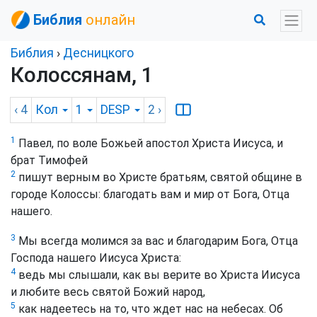
Библия
онлайн
Библия
›
Десницкого
Колоссянам, 1
‹ 4
Кол
1
DESP
2
›
1
Павел, по воле Божьей апостол Христа Иисуса, и
брат Тимофей
2
пишут верным во Христе братьям, святой общине в
городе Колоссы: благодать вам и мир от Бога, Отца
нашего.
3
Мы всегда молимся за вас и благодарим Бога, Отца
Господа нашего Иисуса Христа:
4
ведь мы слышали, как вы верите во Христа Иисуса
и любите весь святой Божий народ,
5
как надеетесь на то, что ждет нас на небесах. Об