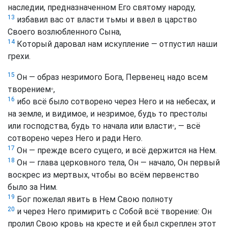
наследии, предназначенном Его святому народу,
13
избавил вас от власти тьмы и ввел в царство
Своего возлюбленного Сына,
14
Который даровал нам искупление — отпустил наши
грехи.
15
Он — образ незримого Бога, Первенец надо всем
творением
,
*
16
ибо всё было сотворено через Него и на небесах, и
на земле, и видимое, и незримое, будь то престолы
или господства, будь то начала или власти
, — всё
*
сотворено через Него и ради Него.
17
Он — прежде всего сущего, и всё держится на Нем.
18
Он — глава церковного тела, Он — начало, Он первый
воскрес из мертвых, чтобы во всём первенство
было за Ним.
19
Бог пожелал явить в Нем Свою полноту
20
и через Него примирить с Собой всё творение: Он
пролил Свою кровь на кресте и ей был скреплен этот