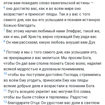
этом вам поведало слово евангельской истины —
6
оно достигло вас, как и во всём мире оно
возрастает и приносит плоды. Так и у вас с того
самого дня, как вы его услышали и познали истинную
Божью благодать.
7
Вас этому научил любимый нами Эпафрас, такой же,
как и мы, раб Христа, верно служащий Ему ради вас.
8
Он нам рассказал, какую любовь внушил вам Дух.
9
Потому и мы с того самого дня, как услышали это,
не прекращаем о вас молиться. Мы просим Бога,
чтобы Он дал вам сполна познать Свою волю, наделил
всякой мудростью и духовным пониманием,
10
чтобы вы поступали достойно Господа, стремились
во всём Ему угодить, приносили Ему как плоды
всякие добрые дела и возрастали в познании Бога.
11
Пусть всецело укрепит вас могучая Его слава,
чтобы вы были стойки и терпеливы. Радостно
12
благодарите Отца: Он удостоил вас доли в светлом