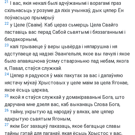
21
І вас, якія некалі былі адчу́жанымі і ворагамі праз
схільнасьць у розуме да ліхіх учынкаў, дык цяпер Ён
поўнасьцю прымірыў
22
у Целе (Сваім). Каб цераз сьмерць Цела Свайго
паставіць вас перад Сабой сьвятымі і бяззаганнымі і
бяздакорнымі,
23
калі трываеце ў веры цьвёрда і няпарушна і ня
адступаеце ад надзеі Эвангельля, якое вы пачулі і якое
было апавяшчона ўсяму стварэньню пад небам, якога
я, Павал, стаўся служкай.
24
Цяпер я радуюся ў маіх пакутах за вас і дапаўняю
нястачу му́каў Хрыстовых у целе маім за цела Ягонае,
якое ёсьць царква,
25
якой я стаўся служкай у домакіраваньні Бога, што
даручана мне дзеля вас, каб выканаць Слова Бога,
26
тайну, укрытую ад народаў у вяках, але цяпер
адкрытую сьвятым Ягоным,
27
якім Бог захацеў паказаць, якое багацьце славы
тайны гэтай для паганаў, якая ёсьць Хрыстос у вас,