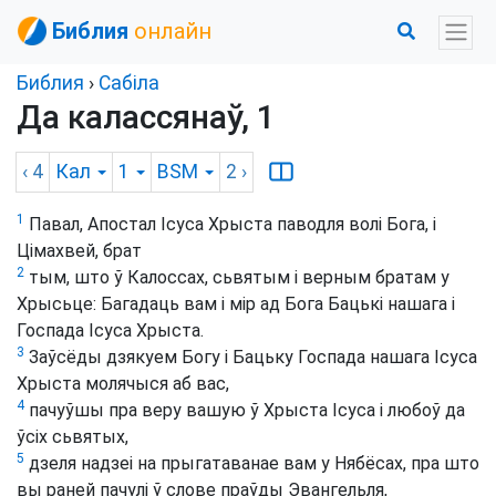
Библия
онлайн
Библия
›
Сабіла
Да калассянаў, 1
‹ 4
Кал
1
BSM
2
›
1
Павал, Апостал Ісуса Хрыста паводля волі Бога, і
Цімахвей, брат
2
тым, што ў Калоссах, сьвятым і верным братам у
Хрысьце: Багадаць вам і мір ад Бога Бацькі нашага і
Госпада Ісуса Хрыста.
3
Заўсёды дзякуем Богу і Бацьку Госпада нашага Ісуса
Хрыста молячыся аб вас,
4
пачуўшы пра веру вашую ў Хрыста Ісуса і любоў да
ўсіх сьвятых,
5
дзеля надзеі на прыгатаванае вам у Нябёсах, пра што
вы раней пачулі ў слове праўды Эвангельля,