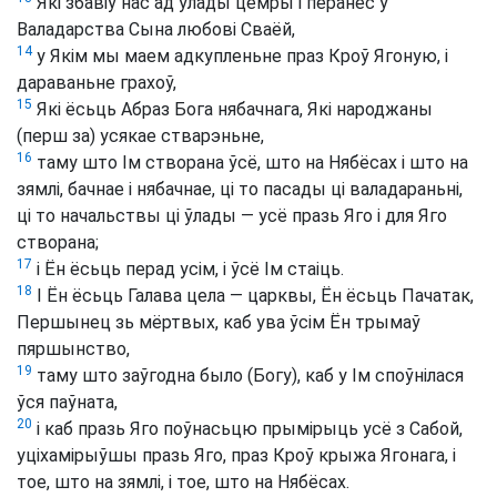
Які збавіў нас ад улады цемры і перанёс у
Валадарства Сына любові Сваёй,
14
у Якім мы маем адкупленьне праз Кроў Ягоную, і
дараваньне грахоў,
15
Які ёсьць Абраз Бога нябачнага, Які народжаны
(перш за) усякае стварэньне,
16
таму што Ім створана ўсё, што на Нябёсах і што на
зямлі, бачнае і нябачнае, ці то пасады ці валадараньні,
ці то начальствы ці ўлады — усё празь Яго і для Яго
створана;
17
і Ён ёсьць перад усім, і ўсё Ім стаіць.
18
І Ён ёсьць Галава цела — царквы, Ён ёсьць Пачатак,
Першынец зь мёртвых, каб ува ўсім Ён трымаў
пяршынство,
19
таму што заўгодна было (Богу), каб у Ім споўнілася
ўся паўната,
20
і каб празь Яго поўнасьцю прымірыць усё з Сабой,
уціхамірыўшы празь Яго, праз Кроў крыжа Ягонага, і
тое, што на зямлі, і тое, што на Нябёсах.