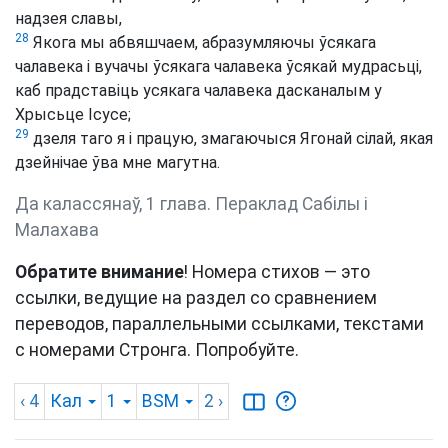
надзея славы,
28
Якога мы абвяшчаем, абразумляючы ўсякага
чалавека і вучачы ўсякага чалавека ўсякай мудрасьці,
каб прадставіць усякага чалавека дасканалым у
Хрысьце Ісусе;
29
дзеля таго я і працую, змагаючыся Ягонай сілай, якая
дзейнічае ўва мне магутна.
Да калассянаў, 1 глава. Пераклад Сабілы і
Малахава
Обратите внимание
! Номера стихов — это
ссылки, ведущие на раздел со сравнением
переводов, параллельными ссылками, текстами
с номерами Стронга. Попробуйте.
‹ 4
Кал
1
BSM
2
›