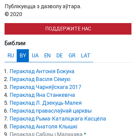
Публікуецца з дазволу аўтара.
© 2020
ПОДДЕРЖИТЕ НАС
Библии
RU
BY
UA
EN
DE
GR
LAT
Пераклад Антонія Бокуна
Пераклад Васіля Сёмухі
Пераклад Чарняўскага 2017
Пераклад Яна Станкевіча
Пераклад Л. Дзекуць-Малея
Пераклад праваслаўнай царквы
Пераклад Рыма-Каталіцкага Касцёла
Пераклад Анатоля Клышкi
●
Пераклад Сабілы і Малахава