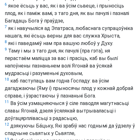
6
якое ёсьць у вас, як і ва ўсім сьвеце, і прыносіць
плод, як і паміж вамі, з таго дня, як вы пачулі і пазналі
Багадаць Бога ў праўдзе,
7
як і навучыліся ад Эпатраса, любаснага супрацоўніка
нашага, які ёсьць верны для вас служка Хрыста,
8
які і паведаміў нам пра вашую любоў у Духу.
9
Таму і мы з таго дня, як пачулі (пра гэта), ня
перастаём маліцца за вас і прасіць, каб вы былí
напоўнены пазнаньнем волі Ягонай ва ўсякай
мудрасьці і разуменьні духовым,
10
каб паступаць вам годна Госпаду: ва ўсім
дагаджаючы (Яму і) прыносячы плод у кожнай добрай
справе, і ўзрастаючы ў пазнаньні Бога.
11
Ва ўсім узмацняючыся ў сіле паводля магутнасьці
славы Ягонай, дзеля ўсялякай вытрываласьці і
доўгацярплівасьці з радасьцю,
12
дзякуючы Ба́цьку, Які зрабіў нас годнымі да ўдзелу ў
спадчыне сьвятых у Сьвятле,
13