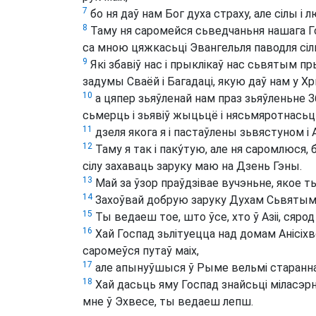
7
бо ня даў нам Бог духа страху, але сілы і л
8
Таму ня саромейся сьведчаньня нашага Госп
са мною цяжкасьці Эвангельля паводля сіл
9
Які збавіў нас і прыклікаў нас сьвятым п
задумы Сваёй і Багадаці, якую даў нам у Х
10
а цяпер зьяўленай нам праз зьяўленьне З
сьмерць і зьявіў жыцьцё і нясьмяротнасьц
11
дзеля якога я і пастаўлены зьвястуном і А
12
Таму я так і паку́тую, але ня саромлюся,
сілу захаваць заруку маю на Дзень Гэны.
13
Май за ўзор праўдзівае вучэньне, якое ты
14
Захоўвай добрую заруку Духам Сьвятым, 
15
Ты ведаеш тое, што ўсе, хто ў Азіі, сярод я
16
Хай Госпад зьлітуецца над домам Анісіхв
саромеўся путаў маіх,
17
але апынуўшыся ў Рыме вельмі старанна 
18
Хай дасьць яму Госпад знайсьці міласэрн
мне ў Эхвесе, ты ведаеш лепш.