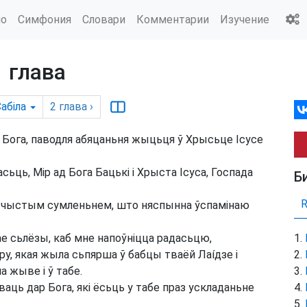
ио
Симфония
Словари
Комментарии
Изучение
1 глава
абіла
2
глава
›
і Бога, паводля абяцаньня жыцьця ў Хрысьце Ісусе
ьць, Мір ад Бога Бацькі і Хрыста Ісуса, Госпада
Б
ў чыстым сумленьнем, што няспынна ўспамінаю
 сьлёзы, каб мне напоўніцца радасьцю,
, якая жыла сьпярша ў бабцы тваёй Лаíдзе і
 жыве і ў табе.
ць дар Бога, які ёсьць у табе праз ускладаньне