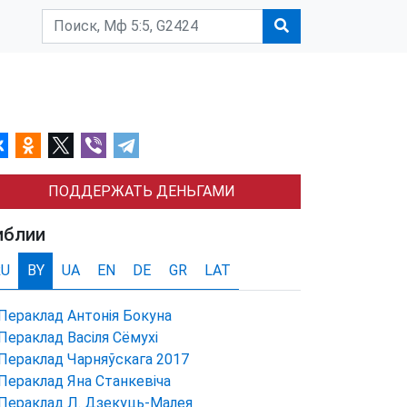
ПОДДЕРЖАТЬ ДЕНЬГАМИ
иблии
RU
BY
UA
EN
DE
GR
LAT
Пераклад Антонія Бокуна
Пераклад Васіля Сёмухі
Пераклад Чарняўскага 2017
Пераклад Яна Станкевіча
Пераклад Л. Дзекуць-Малея