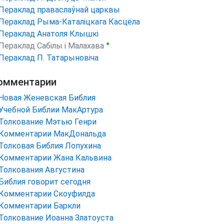
Пераклад праваслаўнай царквы
Пераклад Рыма-Каталіцкага Касцёла
Пераклад Анатоля Клышкi
●
Пераклад Сабілы і Малахава
Пераклад П. Татарыновіча
омментарии
Новая Женевская Библия
Учебной Библии МакАртура
Толкование Мэтью Генри
Комментарии МакДональда
Толковая Библия Лопухина
Комментарии Жана Кальвина
Толкования Августина
Библия говорит сегодня
Комментарии Скоуфилда
Комментарии Баркли
Толкование Иоанна Златоуста