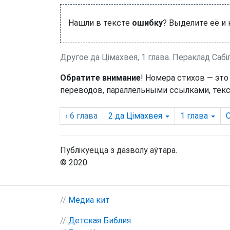
Нашли в тексте
ошибку
? Выделите её и
Другое да Цімахвея, 1 глава. Пераклад Сабі
Обратите внимание
! Номера стихов — это
переводов, параллельными ссылками, текс
‹ 6
глава
2 да Цімахвея
1
глава
С
Публікуецца з дазволу аўтара.
© 2020
//
Медиа кит
//
Детская Библия