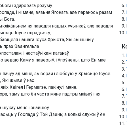
юбові і здаровага розуму.
ада, і ні мяне, вязьня Ягонага, але перанось разам
ы Бога,
рыкліка́ньнем ня паводля нашых учынкаў, але паводля
рысьце Ісусе спрадвеку,
бавіцеля нашага Ісуса Хрыста, Які зьнішчыў
К
ь праз Эвангельле
посталам, і настаўнікам паганаў.
 бо ведаю Каму я паверыў, і ўпэўнены, што Ён мае
 пачуў ад мяне, зь верай і любоўю ў Хрысьце Ісусе.
Які жыве ў нас.
кіх Хвігел і Гермагэн, пакінулі мяне.
ора, таму што ён часта мяне падтрымліваў і ня
шукаў мяне і знайшоў.
асьць у Госпада ў Той Дзень; а колькі служыў ён