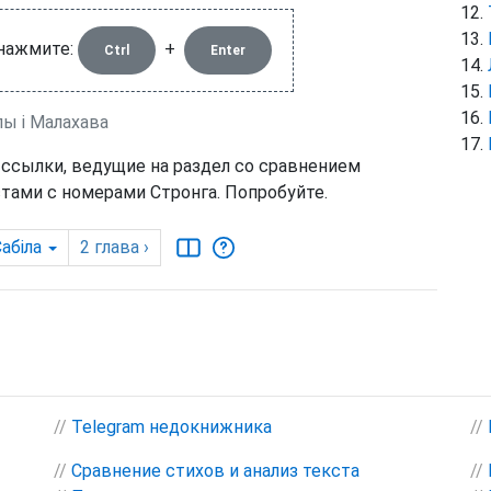
 нажмите:
+
Ctrl
Enter
лы і Малахава
 ссылки, ведущие на раздел со сравнением
тами с номерами Стронга. Попробуйте.
абіла
2
глава
›
//
Telegram недокнижника
//
//
Сравнение стихов и анализ текста
//