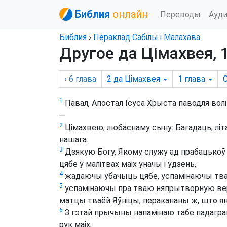
Библия
онлайн
Переводы
Ауд
Библия
›
Пераклад Сабілы і Малахава
Другое да Цімахвея, 
‹ 6
глава
2 да Цімахвея
1
глава
С
1
Павал, Апостал Ісуса Хрыста паводля вол
—
2
Цімахвею, любаснаму сыну: Багадаць, літас
нашага.
3
Дзякую Богу, Якому служу ад прабацько
цябе ў малітвах маіх ўначы і ўдзень,
4
жадаючы ўбачыць цябе, успамінаючы твае
5
успамінаючы пра тваю няпрытворную веру
матцы тваёй Яўніцы; перакананы ж, што яна
6
З гэтай прычыны напамінаю табе падаграва
рук маіх,