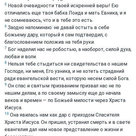
5
Новой очевидности твоей искренней веры! Ею
отличались еще твоя бабка Лоида и мать Евника, и я
не сомневаюсь, что и в тебе это есть.
6
Заодно напоминаю: не давай остыть в себе
Божьему дару, который я сам подтвердил, с
благословением положив на тебя руки.
7
Бог наделил нас не робостью, а наоборот, силой духа,
любви и воли.
8
Нельзя тебе стыдиться ни свидетельства о нашем
Господе, ни меня, Его узника, и не хотеть страданий
ради евангельской вести, которую несем силой Бога.
9
Он спас и святым призванием призвал нас не по
нашим делам, а по своему замыслу еще до начала
веков и времен — по Божьей милости через Христа
Иисуса.
10
Она явилась нам как дар с приходом Спасителя
Христа Иисуса. Он пришел, устранил смерть и в свете
евангелия дал нам новое представление о жизни и