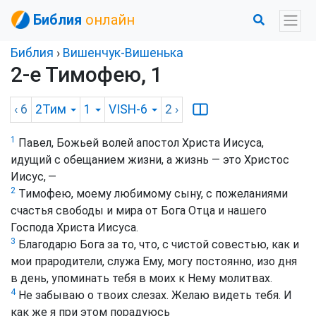
Библия
онлайн
Библия
›
Вишенчук-Вишенька
2-е Тимофею, 1
‹ 6
2Тим
1
VISH-6
2
›
1
Павел, Божьей волей апостол Христа Иисуса,
идущий с обещанием жизни, а жизнь — это Христос
Иисус, —
2
Тимофею, моему любимому сыну, с пожеланиями
счастья свободы и мира от Бога Отца и нашего
Господа Христа Иисуса.
3
Благодарю Бога за то, что, с чистой совестью, как и
мои прародители, служа Ему, могу постоянно, изо дня
в день, упоминать тебя в моих к Нему молитвах.
4
Не забываю о твоих слезах. Желаю видеть тебя. И
как же я при этом порадуюсь