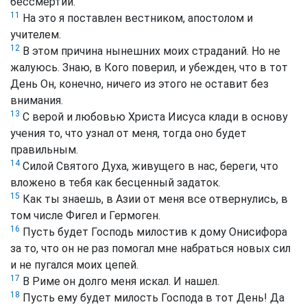
бессмертии.
11
На это я поставлен вестником, апостолом и
учителем.
12
В этом причина нынешних моих страданий. Но не
жалуюсь. Знаю, в Кого поверил, и убежден, что в тот
День Он, конечно, ничего из этого не оставит без
внимания.
13
С верой и любовью Христа Иисуса клади в основу
учения то, что узнал от меня, тогда оно будет
правильным.
14
Силой Святого Духа, живущего в нас, береги, что
вложено в тебя как бесценный задаток.
15
Как ты знаешь, в Азии от меня все отвернулись, в
том числе Фигел и Гермоген.
16
Пусть будет Господь милостив к дому Онисифора
за то, что он не раз помогал мне набраться новых сил
и не пугался моих цепей.
17
В Риме он долго меня искал. И нашел.
18
Пусть ему будет милость Господа в тот День! Да