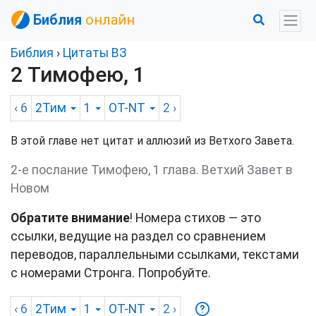
Библия
онлайн
Библия
›
Цитаты ВЗ
2 Тимофею, 1
‹ 6
2Тим
1
OT-NT
2
›
В этой главе нет цитат и аллюзий из Ветхого Завета.
2-е послание Тимофею, 1 глава. Ветхий Завет в
Новом
Обратите внимание
! Номера стихов — это
ссылки, ведущие на раздел со сравнением
переводов, параллельными ссылками, текстами
с номерами Стронга. Попробуйте.
‹ 6
2Тим
1
OT-NT
2
›