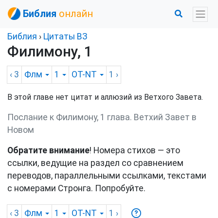
Библия
онлайн
Библия
›
Цитаты ВЗ
Филимону, 1
‹ 3
Флм
1
OT-NT
1
›
В этой главе нет цитат и аллюзий из Ветхого Завета.
Послание к Филимону, 1 глава. Ветхий Завет в
Новом
Обратите внимание
! Номера стихов — это
ссылки, ведущие на раздел со сравнением
переводов, параллельными ссылками, текстами
с номерами Стронга. Попробуйте.
‹ 3
Флм
1
OT-NT
1
›