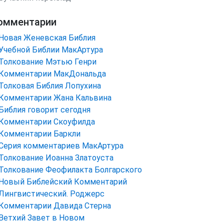
омментарии
Новая Женевская Библия
Учебной Библии МакАртура
Толкование Мэтью Генри
Комментарии МакДональда
Толковая Библия Лопухина
Комментарии Жана Кальвина
Библия говорит сегодня
Комментарии Скоуфилда
Комментарии Баркли
Серия комментариев МакАртура
Толкование Иоанна Златоуста
Толкование Феофилакта Болгарского
Новый Библейский Комментарий
Лингвистический. Роджерс
Комментарии Давида Стерна
Ветхий Завет в Новом