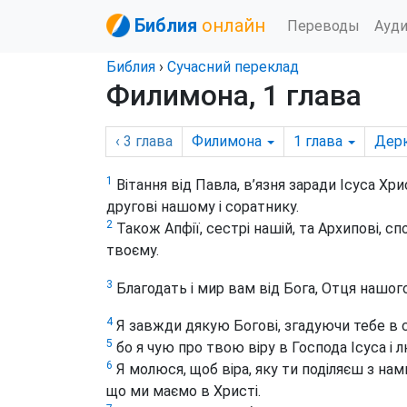
Библия
онлайн
Переводы
Ауд
Библия
›
Сучасний переклад
Филимона, 1 глава
‹ 3
глава
Филимона
1
глава
Дер
1
Вітання від Павла, в’язня заради Ісуса Хр
другові нашому і соратнику.
2
Також Апфії, сестрі нашій, та Архипові, сп
твоєму.
3
Благодать і мир вам від Бога, Отця нашого,
4
Я завжди дякую Богові, згадуючи тебе в 
5
бо я чую про твою віру в Господа Ісуса і
6
Я молюся, щоб віра, яку ти поділяєш з нам
що ми маємо в Христі.