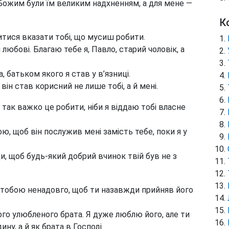
Божим були їм великим надхненням, а для мене —
К
тися вказати тобі, що мусиш робити.
 любові. Благаю тебе я, Павло, старий чоловік, а
 батьком якого я став у в’язниці.
з він став корисний
не лише тобі, а й мені.
 так важко це робити, ніби я віддаю тобі власне
ою, щоб він послужив мені замість тебе, поки я у
ди, щоб будь-який добрий вчинок твій був не з
з тобою ненадовго, щоб ти назавжди прийняв його
ого улюбленого брата. Я дуже люблю його, але ти
ну, а й як брата в Господі.