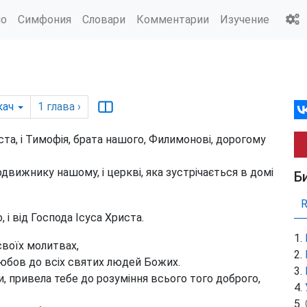
ио
Симфония
Словари
Комментарии
Изучение
кач
1
глава
›
иста, і Тимофія, брата нашого, Филимонові, дорогому
одвижнику нашому, і церкві, яка зустрічається в домі
Б
 і від Господа Ісуса Христа.
своїх молитвах,
 любов до всіх святих людей Божих.
и, привела тебе до розуміння всього того доброго,