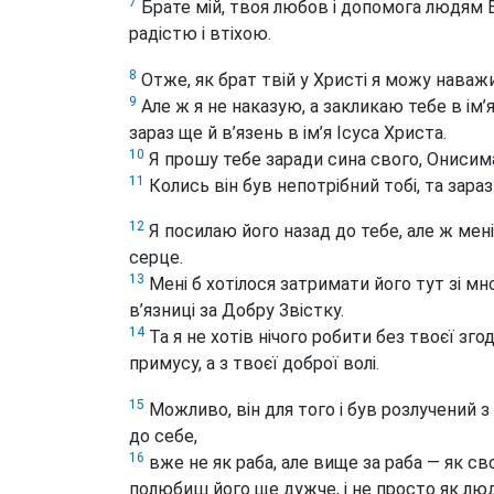
7
Брате мій, твоя любов і допомога людям 
радістю і втіхою.
8
Отже, як брат твій у Христі
я можу наважи
9
Але ж я не наказую, а закликаю тебе в ім’я
зараз ще й в’язень в ім’я Ісуса Христа.
10
Я прошу тебе заради сина свого, Онисима,
11
Колись він був непотрібний тобі, та зара
12
Я посилаю його назад до тебе, але ж мені
серце.
13
Мені б хотілося затримати його тут зі мн
в’язниці за Добру Звістку.
14
Та я не хотів нічого робити без твоєї зго
примусу, а з твоєї доброї волі.
15
Можливо, він для того і був розлучений 
до себе,
16
вже не як раба, але вище за раба — як св
полюбиш його ще дужче, і не просто як люди