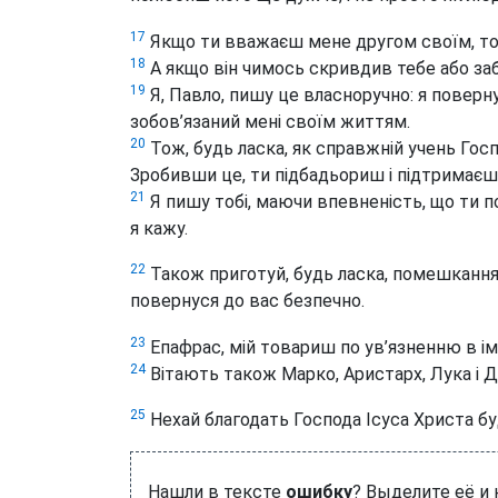
17
Якщо ти вважаєш мене другом своїм, то 
18
А якщо він чимось скривдив тебе або заб
19
Я, Павло, пишу це власноручно: я поверну
зобов’язаний мені своїм життям.
20
Тож, будь ласка, як справжній учень Госпо
Зробивши це, ти підбадьориш і підтримаєш
21
Я пишу тобі, маючи впевненість, що ти по
я кажу.
22
Також приготуй, будь ласка, помешканн
повернуся до вас безпечно.
23
Епафрас, мій товариш по ув’язненню в ім’я
24
Вітають також Марко, Аристарх, Лука і Д
25
Нехай благодать Господа Ісуса Христа б
Нашли в тексте
ошибку
? Выделите её и