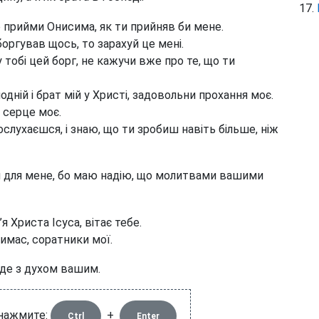
прийми Онисима, як ти прийняв би мене.
оргував щось, то зарахуй це мені.
 тобі цей борг, не кажучи вже про те, що ти
дній і брат мій у Христі, задовольни прохання моє.
 серце моє.
слухаєшся, і знаю, що ти зробиш навіть більше, ніж
я для мене, бо маю надію, що молитвами вашими
 Христа Ісуса, вітає тебе.
имас, соратники мої.
уде з духом вашим.
 нажмите:
+
Ctrl
Enter