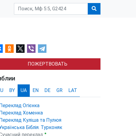
ПОЖЕРТВОВАТЬ
иблии
RU
BY
UA
EN
DE
GR
LAT
Переклад Огієнка
Переклад Хоменка
Переклад Куліша та Пулюя
Українська Біблія. Турконяк
●
Сучасний переклад