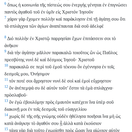
6
ὅπως ἡ κοινωνία τῆς πίστεώς σου ἐνεργὴς γένηται ἐν ἐπιγνώσει
παντὸς ἀγαθοῦ τοῦ ἐν ὑμῖν εἰς Χριστόν Ἰησοῦν
7
χάριν γὰρ ἔχομεν πολλὴν καὶ παράκλησιν ἐπὶ τῇ ἀγάπῃ σου ὅτι
τὰ σπλάγχνα τῶν ἁγίων ἀναπέπαυται διὰ σοῦ ἀδελφέ
8
Διό πολλὴν ἐν Χριστῷ παρρησίαν ἔχων ἐπιτάσσειν σοι τὸ
ἀνῆκον
9
διὰ τὴν ἀγάπην μᾶλλον παρακαλῶ τοιοῦτος ὢν ὡς Παῦλος
πρεσβύτης νυνὶ δὲ καὶ δέσμιος Ἰησοῦ· Χριστοῦ
10
παρακαλῶ σε περὶ τοῦ ἐμοῦ τέκνου ὃν ἐγέννησα ἐν τοῖς
δεσμοῖς μου, Ὀνήσιμον
11
τόν ποτέ σοι ἄχρηστον νυνὶ δὲ σοὶ καὶ ἐμοὶ εὔχρηστον
12
ὃν ἀνέπεμψά συ δὲ αὐτόν τοῦτ’ ἔστιν τὰ ἐμὰ σπλάγχνα·
πρὸσλαβοῦ·
13
ὃν ἐγὼ ἐβουλόμην πρὸς ἐμαυτὸν κατέχειν ἵνα ὑπὲρ σοῦ
διακονῇ μοι ἐν τοῖς δεσμοῖς τοῦ εὐαγγελίου
14
χωρὶς δὲ τῆς σῆς γνώμης οὐδὲν ἠθέλησα ποιῆσαι ἵνα μὴ ὡς
κατὰ ἀνάγκην τὸ ἀγαθόν σου ᾖ ἀλλὰ κατὰ ἑκούσιον
15
τάχα γὰρ διὰ τοῦτο ἐχωρίσθη πρὸς ὥραν ἵνα αἰώνιον αὐτὸν