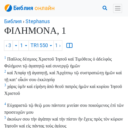
Библия
онлайн
Библия
›
Stephanus
ΦΙΛΗΜΟΝΑ, 1
‹ 3
1
TR1550
1
›
1
Παῦλος δέσμιος Χριστοῦ Ἰησοῦ καὶ Τιμόθεος ὁ ἀδελφὸς
Φιλήμονι τῷ ἀγαπητῷ καὶ συνεργῷ ἡμῶν
2
καὶ Ἀπφίᾳ τῇ ἀγαπητῇ, καὶ Ἀρχίππῳ τῷ συστρατιώτῃ ἡμῶν καὶ
τῇ κατ’ οἶκόν σου ἐκκλησίᾳ
3
χάρις ὑμῖν καὶ εἰρήνη ἀπὸ θεοῦ πατρὸς ἡμῶν καὶ κυρίου Ἰησοῦ
Χριστοῦ
4
Εὐχαριστῶ τῷ θεῷ μου πάντοτε μνείαν σου ποιούμενος ἐπὶ τῶν
προσευχῶν μου
5
ἀκούων σου τὴν ἀγάπην καὶ τὴν πίστιν ἣν ἔχεις πρὸς τὸν κύριον
Ἰησοῦν καὶ εἰς πάντας τοὺς ἁγίους