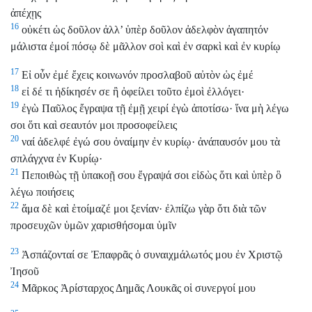
ἀπέχῃς
16
οὐκέτι ὡς δοῦλον ἀλλ’ ὑπὲρ δοῦλον ἀδελφὸν ἀγαπητόν
μάλιστα ἐμοί πόσῳ δὲ μᾶλλον σοὶ καὶ ἐν σαρκὶ καὶ ἐν κυρίῳ
17
Εἰ οὖν ἐμέ ἔχεις κοινωνόν προσλαβοῦ αὐτὸν ὡς ἐμέ
18
εἰ δέ τι ἠδίκησέν σε ἢ ὀφείλει τοῦτο ἐμοὶ ἐλλόγει·
19
ἐγὼ Παῦλος ἔγραψα τῇ ἐμῇ χειρί ἐγὼ ἀποτίσω· ἵνα μὴ λέγω
σοι ὅτι καὶ σεαυτόν μοι προσοφείλεις
20
ναί ἀδελφέ ἐγώ σου ὀναίμην ἐν κυρίῳ· ἀνάπαυσόν μου τὰ
σπλάγχνα ἐν Κυρίῳ·
21
Πεποιθὼς τῇ ὑπακοῇ σου ἔγραψά σοι εἰδὼς ὅτι καὶ ὑπὲρ ὃ
λέγω ποιήσεις
22
ἅμα δὲ καὶ ἑτοίμαζέ μοι ξενίαν· ἐλπίζω γὰρ ὅτι διὰ τῶν
προσευχῶν ὑμῶν χαρισθήσομαι ὑμῖν
23
Ἀσπάζονταί σε Ἐπαφρᾶς ὁ συναιχμάλωτός μου ἐν Χριστῷ
Ἰησοῦ
24
Μᾶρκος Ἀρίσταρχος Δημᾶς Λουκᾶς οἱ συνεργοί μου