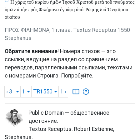
25
Ἡ χάρις τοῦ κυρίου ἡμῶν Ἰησοῦ Χριστοῦ μετὰ τοῦ πνεύματος
ὑμῶν ἀμήν πρός Φιλήμονα ἐγράφη ἀπό Ῥώμης διά Ὀνησίμου
οἰκέτου
ΠΡΟΣ ΦΙΛΗΜΟΝΑ, 1 глава. Textus Receptus 1550
Stephanus
Обратите внимание
! Номера стихов — это
ссылки, ведущие на раздел со сравнением
переводов, параллельными ссылками, текстами
с номерами Стронга. Попробуйте.
‹ 3
1
TR1550
1
›
Public Domain — общественное
достояние.
Textus Receptus. Robert Estienne,
Stephanus.