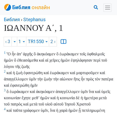
Библия
онлайн
Библия
›
Stephanus
ΙΩΑΝΝΟΥ Α΄, 1
‹ 3
1
TR1550
2
›
1
Ὃ ἦν ἀπ’ ἀρχῆς ὃ ἀκηκόαμεν ὃ ἑωράκαμεν τοῖς ὀφθαλμοῖς
ἡμῶν ὃ ἐθεασάμεθα καὶ αἱ χεῖρες ἡμῶν ἐψηλάφησαν περὶ τοῦ
λόγου τῆς ζωῆς
2
καὶ ἡ ζωὴ ἐφανερώθη καὶ ἑωράκαμεν καὶ μαρτυροῦμεν καὶ
ἀπαγγέλλομεν ὑμῖν τὴν ζωὴν τὴν αἰώνιον ἥτις ἦν πρὸς τὸν πατέρα
καὶ ἐφανερώθη ἡμῖν
3
ὃ ἑωράκαμεν καὶ ἀκηκόαμεν ἀπαγγέλλομεν ὑμῖν ἵνα καὶ ὑμεῖς
κοινωνίαν ἔχητε μεθ’ ἡμῶν καὶ ἡ κοινωνία δὲ ἡ ἡμετέρα μετὰ
τοῦ πατρὸς καὶ μετὰ τοῦ υἱοῦ αὐτοῦ Ἰησοῦ Χριστοῦ
4
καὶ ταῦτα γράφομεν ὑμῖν, ἵνα ἡ χαρὰ ἡμῶν ᾖ πεπληρωμένη