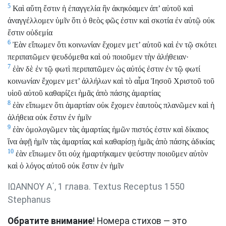
5
Καὶ αὕτη ἔστιν ἡ ἐπαγγελία ἣν ἀκηκόαμεν ἀπ’ αὐτοῦ καὶ
ἀναγγέλλομεν ὑμῖν ὅτι ὁ θεὸς φῶς ἐστιν καὶ σκοτία ἐν αὐτῷ οὐκ
ἔστιν οὐδεμία
6
Ἐὰν εἴπωμεν ὅτι κοινωνίαν ἔχομεν μετ’ αὐτοῦ καὶ ἐν τῷ σκότει
περιπατῶμεν ψευδόμεθα καὶ οὐ ποιοῦμεν τὴν ἀλήθειαν·
7
ἐὰν δὲ ἐν τῷ φωτὶ περιπατῶμεν ὡς αὐτός ἐστιν ἐν τῷ φωτί
κοινωνίαν ἔχομεν μετ’ ἀλλήλων καὶ τὸ αἷμα Ἰησοῦ Χριστοῦ τοῦ
υἱοῦ αὐτοῦ καθαρίζει ἡμᾶς ἀπὸ πάσης ἁμαρτίας
8
ἐὰν εἴπωμεν ὅτι ἁμαρτίαν οὐκ ἔχομεν ἑαυτοὺς πλανῶμεν καὶ ἡ
ἀλήθεια οὐκ ἔστιν ἐν ἡμῖν
9
ἐὰν ὁμολογῶμεν τὰς ἁμαρτίας ἡμῶν πιστός ἐστιν καὶ δίκαιος
ἵνα ἀφῇ ἡμῖν τὰς ἁμαρτίας καὶ καθαρίσῃ ἡμᾶς ἀπὸ πάσης ἀδικίας
10
ἐὰν εἴπωμεν ὅτι οὐχ ἡμαρτήκαμεν ψεύστην ποιοῦμεν αὐτὸν
καὶ ὁ λόγος αὐτοῦ οὐκ ἔστιν ἐν ἡμῖν
ΙΩΑΝΝΟΥ Α΄, 1 глава. Textus Receptus 1550
Stephanus
Обратите внимание
! Номера стихов — это