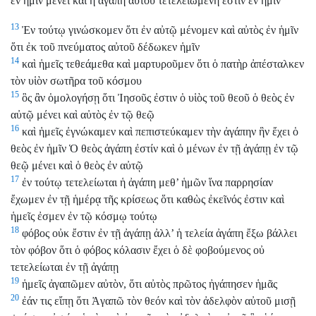
ἐν ἡμῖν μένει καὶ ἡ ἀγάπη αὐτοῦ τετελειωμένη ἐστιν ἐν ἡμῖν
13
Ἐν τούτῳ γινώσκομεν ὅτι ἐν αὐτῷ μένομεν καὶ αὐτὸς ἐν ἡμῖν
ὅτι ἐκ τοῦ πνεύματος αὐτοῦ δέδωκεν ἡμῖν
14
καὶ ἡμεῖς τεθεάμεθα καὶ μαρτυροῦμεν ὅτι ὁ πατὴρ ἀπέσταλκεν
τὸν υἱὸν σωτῆρα τοῦ κόσμου
15
ὃς ἂν ὁμολογήσῃ ὅτι Ἰησοῦς ἐστιν ὁ υἱὸς τοῦ θεοῦ ὁ θεὸς ἐν
αὐτῷ μένει καὶ αὐτὸς ἐν τῷ θεῷ
16
καὶ ἡμεῖς ἐγνώκαμεν καὶ πεπιστεύκαμεν τὴν ἀγάπην ἣν ἔχει ὁ
θεὸς ἐν ἡμῖν Ὁ θεὸς ἀγάπη ἐστίν καὶ ὁ μένων ἐν τῇ ἀγάπῃ ἐν τῷ
θεῷ μένει καὶ ὁ θεὸς ἐν αὐτῷ
17
ἐν τούτῳ τετελείωται ἡ ἀγάπη μεθ’ ἡμῶν ἵνα παρρησίαν
ἔχωμεν ἐν τῇ ἡμέρᾳ τῆς κρίσεως ὅτι καθὼς ἐκεῖνός ἐστιν καὶ
ἡμεῖς ἐσμεν ἐν τῷ κόσμῳ τούτῳ
18
φόβος οὐκ ἔστιν ἐν τῇ ἀγάπῃ ἀλλ’ ἡ τελεία ἀγάπη ἔξω βάλλει
τὸν φόβον ὅτι ὁ φόβος κόλασιν ἔχει ὁ δὲ φοβούμενος οὐ
τετελείωται ἐν τῇ ἀγάπῃ
19
ἡμεῖς ἀγαπῶμεν αὐτὸν, ὅτι αὐτὸς πρῶτος ἠγάπησεν ἡμᾶς
20
ἐάν τις εἴπῃ ὅτι Ἀγαπῶ τὸν θεόν καὶ τὸν ἀδελφὸν αὐτοῦ μισῇ