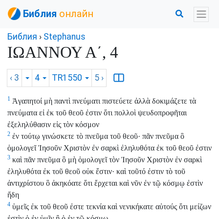
Библия
онлайн
Библия
›
Stephanus
ΙΩΑΝΝΟΥ Α΄, 4
‹ 3
4
TR1550
5
›
1
Ἀγαπητοί μὴ παντὶ πνεύματι πιστεύετε ἀλλὰ δοκιμάζετε τὰ
πνεύματα εἰ ἐκ τοῦ θεοῦ ἐστιν ὅτι πολλοὶ ψευδοπροφῆται
ἐξεληλύθασιν εἰς τὸν κόσμον
2
ἐν τούτῳ γινώσκετε τὸ πνεῦμα τοῦ θεοῦ· πᾶν πνεῦμα ὃ
ὁμολογεῖ Ἰησοῦν Χριστὸν ἐν σαρκὶ ἐληλυθότα ἐκ τοῦ θεοῦ ἐστιν
3
καὶ πᾶν πνεῦμα ὃ μὴ ὁμολογεῖ τὸν Ἰησοῦν Χριστὸν ἐν σαρκὶ
ἐληλυθότα ἐκ τοῦ θεοῦ οὐκ ἔστιν· καὶ τοῦτό ἐστιν τὸ τοῦ
ἀντιχρίστου ὃ ἀκηκόατε ὅτι ἔρχεται καὶ νῦν ἐν τῷ κόσμῳ ἐστὶν
ἤδη
4
ὑμεῖς ἐκ τοῦ θεοῦ ἐστε τεκνία καὶ νενικήκατε αὐτούς ὅτι μείζων
ἐστὶν ὁ ἐν ὑμῖν ἢ ὁ ἐν τῷ κόσμῳ