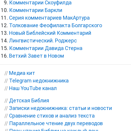
Комментарии Скоуфилда
Комментарии Баркли
Серия комментариев МакАртура
Толкование Феофилакта Болгарского
Новый Библейский Комментарий
Лингвистический. Роджерс
Комментарии Давида Стерна
Ветхий Завет в Новом
//
Медиа кит
//
Telegram недокнижника
//
Наш YouTube канал
//
Детская Библия
//
Записки недокнижника: статьи и новости
//
Сравнение стихов и анализ текста
//
Параллельное чтение двух переводов
//
План чтения Библии на каждый день