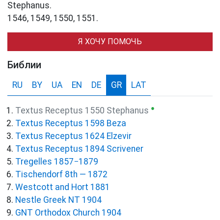
Stephanus.
1546, 1549, 1550, 1551.
Я ХОЧУ ПОМОЧЬ
Библии
RU
BY
UA
EN
DE
GR
LAT
●
Textus Receptus 1550 Stephanus
Textus Receptus 1598 Beza
Textus Receptus 1624 Elzevir
Textus Receptus 1894 Scrivener
Tregelles 1857−1879
Tischendorf 8th — 1872
Westcott and Hort 1881
Nestle Greek NT 1904
GNT Orthodox Church 1904