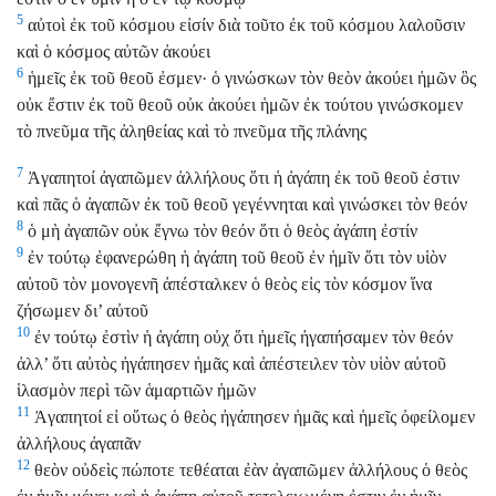
5
αὐτοὶ ἐκ τοῦ κόσμου εἰσίν διὰ τοῦτο ἐκ τοῦ κόσμου λαλοῦσιν
καὶ ὁ κόσμος αὐτῶν ἀκούει
6
ἡμεῖς ἐκ τοῦ θεοῦ ἐσμεν· ὁ γινώσκων τὸν θεὸν ἀκούει ἡμῶν ὃς
οὐκ ἔστιν ἐκ τοῦ θεοῦ οὐκ ἀκούει ἡμῶν ἐκ τούτου γινώσκομεν
τὸ πνεῦμα τῆς ἀληθείας καὶ τὸ πνεῦμα τῆς πλάνης
7
Ἀγαπητοί ἀγαπῶμεν ἀλλήλους ὅτι ἡ ἀγάπη ἐκ τοῦ θεοῦ ἐστιν
καὶ πᾶς ὁ ἀγαπῶν ἐκ τοῦ θεοῦ γεγέννηται καὶ γινώσκει τὸν θεόν
8
ὁ μὴ ἀγαπῶν οὐκ ἔγνω τὸν θεόν ὅτι ὁ θεὸς ἀγάπη ἐστίν
9
ἐν τούτῳ ἐφανερώθη ἡ ἀγάπη τοῦ θεοῦ ἐν ἡμῖν ὅτι τὸν υἱὸν
αὐτοῦ τὸν μονογενῆ ἀπέσταλκεν ὁ θεὸς εἰς τὸν κόσμον ἵνα
ζήσωμεν δι’ αὐτοῦ
10
ἐν τούτῳ ἐστὶν ἡ ἀγάπη οὐχ ὅτι ἡμεῖς ἠγαπήσαμεν τὸν θεόν
ἀλλ’ ὅτι αὐτὸς ἠγάπησεν ἡμᾶς καὶ ἀπέστειλεν τὸν υἱὸν αὐτοῦ
ἱλασμὸν περὶ τῶν ἁμαρτιῶν ἡμῶν
11
Ἀγαπητοί εἰ οὕτως ὁ θεὸς ἠγάπησεν ἡμᾶς καὶ ἡμεῖς ὀφείλομεν
ἀλλήλους ἀγαπᾶν
12
θεὸν οὐδεὶς πώποτε τεθέαται ἐὰν ἀγαπῶμεν ἀλλήλους ὁ θεὸς