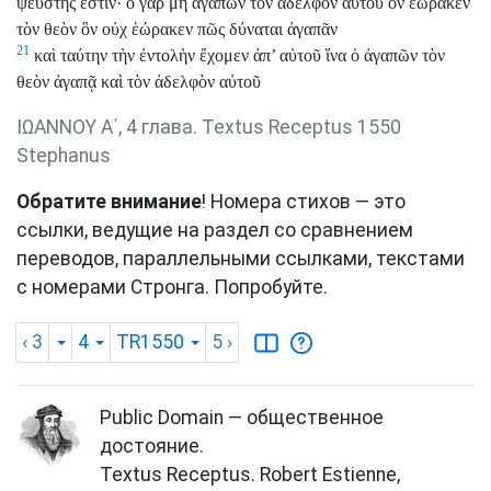
ψεύστης ἐστίν· ὁ γὰρ μὴ ἀγαπῶν τὸν ἀδελφὸν αὐτοῦ ὃν ἑώρακεν
τὸν θεὸν ὃν οὐχ ἑώρακεν πῶς δύναται ἀγαπᾶν
21
καὶ ταύτην τὴν ἐντολὴν ἔχομεν ἀπ’ αὐτοῦ ἵνα ὁ ἀγαπῶν τὸν
θεὸν ἀγαπᾷ καὶ τὸν ἀδελφὸν αὐτοῦ
ΙΩΑΝΝΟΥ Α΄, 4 глава. Textus Receptus 1550
Stephanus
Обратите внимание
! Номера стихов — это
ссылки, ведущие на раздел со сравнением
переводов, параллельными ссылками, текстами
с номерами Стронга. Попробуйте.
‹ 3
4
TR1550
5
›
Public Domain — общественное
достояние.
Textus Receptus. Robert Estienne,