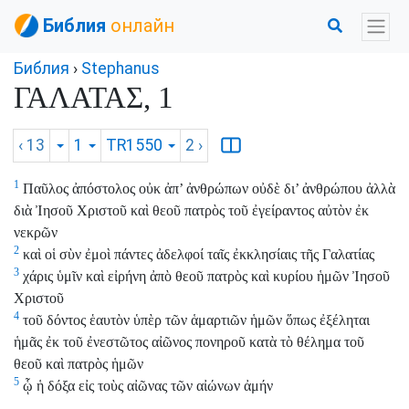
Библия
онлайн
Библия
›
Stephanus
ΓΑΛΑΤΑΣ, 1
‹ 13
1
TR1550
2
›
1
Παῦλος ἀπόστολος οὐκ ἀπ’ ἀνθρώπων οὐδὲ δι’ ἀνθρώπου ἀλλὰ
διὰ Ἰησοῦ Χριστοῦ καὶ θεοῦ πατρὸς τοῦ ἐγείραντος αὐτὸν ἐκ
νεκρῶν
2
καὶ οἱ σὺν ἐμοὶ πάντες ἀδελφοί ταῖς ἐκκλησίαις τῆς Γαλατίας
3
χάρις ὑμῖν καὶ εἰρήνη ἀπὸ θεοῦ πατρὸς καὶ κυρίου ἡμῶν Ἰησοῦ
Χριστοῦ
4
τοῦ δόντος ἑαυτὸν ὑπὲρ τῶν ἁμαρτιῶν ἡμῶν ὅπως ἐξέληται
ἡμᾶς ἐκ τοῦ ἐνεστῶτος αἰῶνος πονηροῦ κατὰ τὸ θέλημα τοῦ
θεοῦ καὶ πατρὸς ἡμῶν
5
ᾧ ἡ δόξα εἰς τοὺς αἰῶνας τῶν αἰώνων ἀμήν