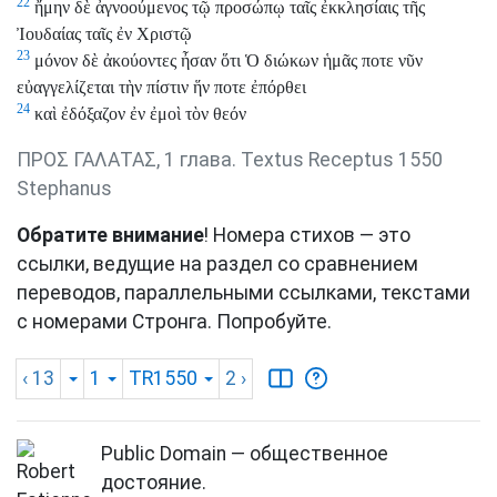
22
ἤμην δὲ ἀγνοούμενος τῷ προσώπῳ ταῖς ἐκκλησίαις τῆς
Ἰουδαίας ταῖς ἐν Χριστῷ
23
μόνον δὲ ἀκούοντες ἦσαν ὅτι Ὁ διώκων ἡμᾶς ποτε νῦν
εὐαγγελίζεται τὴν πίστιν ἥν ποτε ἐπόρθει
24
καὶ ἐδόξαζον ἐν ἐμοὶ τὸν θεόν
ΠΡΟΣ ΓΑΛΑΤΑΣ, 1 глава. Textus Receptus 1550
Stephanus
Обратите внимание
! Номера стихов — это
ссылки, ведущие на раздел со сравнением
переводов, параллельными ссылками, текстами
с номерами Стронга. Попробуйте.
‹ 13
1
TR1550
2
›
Public Domain — общественное
достояние.