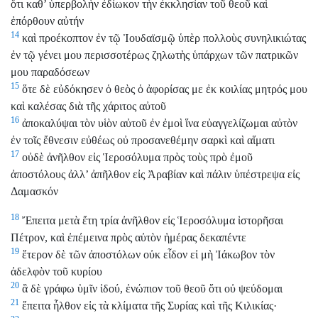
ὅτι καθ’ ὑπερβολὴν ἐδίωκον τὴν ἐκκλησίαν τοῦ θεοῦ καὶ
ἐπόρθουν αὐτήν
14
καὶ προέκοπτον ἐν τῷ Ἰουδαϊσμῷ ὑπὲρ πολλοὺς συνηλικιώτας
ἐν τῷ γένει μου περισσοτέρως ζηλωτὴς ὑπάρχων τῶν πατρικῶν
μου παραδόσεων
15
ὅτε δὲ εὐδόκησεν ὁ θεὸς ὁ ἀφορίσας με ἐκ κοιλίας μητρός μου
καὶ καλέσας διὰ τῆς χάριτος αὐτοῦ
16
ἀποκαλύψαι τὸν υἱὸν αὐτοῦ ἐν ἐμοὶ ἵνα εὐαγγελίζωμαι αὐτὸν
ἐν τοῖς ἔθνεσιν εὐθέως οὐ προσανεθέμην σαρκὶ καὶ αἵματι
17
οὐδὲ ἀνῆλθον εἰς Ἱεροσόλυμα πρὸς τοὺς πρὸ ἐμοῦ
ἀποστόλους ἀλλ’ ἀπῆλθον εἰς Ἀραβίαν καὶ πάλιν ὑπέστρεψα εἰς
Δαμασκόν
18
Ἔπειτα μετὰ ἔτη τρία ἀνῆλθον εἰς Ἱεροσόλυμα ἱστορῆσαι
Πέτρον, καὶ ἐπέμεινα πρὸς αὐτὸν ἡμέρας δεκαπέντε
19
ἕτερον δὲ τῶν ἀποστόλων οὐκ εἶδον εἰ μὴ Ἰάκωβον τὸν
ἀδελφὸν τοῦ κυρίου
20
ἃ δὲ γράφω ὑμῖν ἰδού, ἐνώπιον τοῦ θεοῦ ὅτι οὐ ψεύδομαι
21
ἔπειτα ἦλθον εἰς τὰ κλίματα τῆς Συρίας καὶ τῆς Κιλικίας·