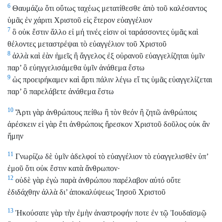
6
Θαυμάζω ὅτι οὕτως ταχέως μετατίθεσθε ἀπὸ τοῦ καλέσαντος
ὑμᾶς ἐν χάριτι Χριστοῦ εἰς ἕτερον εὐαγγέλιον
7
ὃ οὐκ ἔστιν ἄλλο εἰ μή τινές εἰσιν οἱ ταράσσοντες ὑμᾶς καὶ
θέλοντες μεταστρέψαι τὸ εὐαγγέλιον τοῦ Χριστοῦ
8
ἀλλὰ καὶ ἐὰν ἡμεῖς ἢ ἄγγελος ἐξ οὐρανοῦ εὐαγγελίζηται ὑμῖν
παρ’ ὃ εὐηγγελισάμεθα ὑμῖν ἀνάθεμα ἔστω
9
ὡς προειρήκαμεν καὶ ἄρτι πάλιν λέγω εἴ τις ὑμᾶς εὐαγγελίζεται
παρ’ ὃ παρελάβετε ἀνάθεμα ἔστω
10
Ἄρτι γὰρ ἀνθρώπους πείθω ἢ τὸν θεόν ἢ ζητῶ ἀνθρώποις
ἀρέσκειν εἰ γὰρ ἔτι ἀνθρώποις ἤρεσκον Χριστοῦ δοῦλος οὐκ ἂν
ἤμην
11
Γνωρίζω δὲ ὑμῖν ἀδελφοί τὸ εὐαγγέλιον τὸ εὐαγγελισθὲν ὑπ’
ἐμοῦ ὅτι οὐκ ἔστιν κατὰ ἄνθρωπον·
12
οὐδὲ γὰρ ἐγὼ παρὰ ἀνθρώπου παρέλαβον αὐτό οὔτε
ἐδιδάχθην ἀλλὰ δι’ ἀποκαλύψεως Ἰησοῦ Χριστοῦ
13
Ἠκούσατε γὰρ τὴν ἐμὴν ἀναστροφήν ποτε ἐν τῷ Ἰουδαϊσμῷ